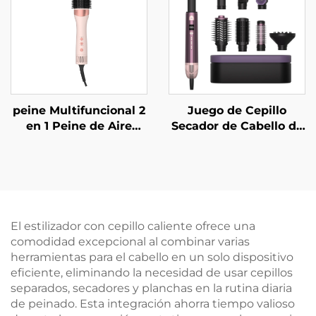
Iónico Negativo
peine Multifuncional 2
Juego de Cepillo
en 1 Peine de Aire
Secador de Cabello de
Caliente Grande
Alta Velocidad para
Rizador de Cabello con
Salón Plegable
Temperatura
Eléctrico con Pantalla
Constante Cepillo
LCD de Temperatura
Secador de Cabello
Estilizador de Aire en
Esponjoso
un Solo Paso
El estilizador con cepillo caliente ofrece una
comodidad excepcional al combinar varias
herramientas para el cabello en un solo dispositivo
eficiente, eliminando la necesidad de usar cepillos
separados, secadores y planchas en la rutina diaria
de peinado. Esta integración ahorra tiempo valioso