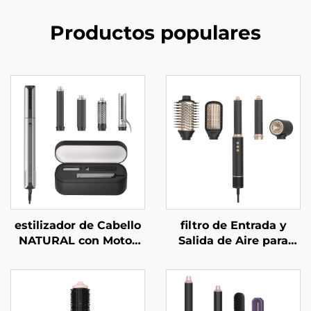
Productos populares
estilizador de Cabello
filtro de Entrada y
NATURAL con Motor
Salida de Aire para
de Alta Velocidad 5 en
Baño 5 en 1 Ajustable
1 Plancha de Aire
de Alta Velocidad con
Caliente para Secado y
Malla Cerámica y
Peinado Multifunción
Secador de Cabello