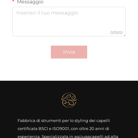
Messaggio
0/1000
Invia
Fabbrica di strumenti per lo styling dei capelli
certificata BSCI e ISO9001, con oltre 20 anni di
esperienza. Specializzata in asciugacapelli ad alta