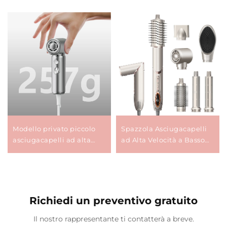
Modello privato piccolo
Spazzola Asciugacapelli
asciugacapelli ad alta
ad Alta Velocità a Basso
velocità ≥5 milioni/m³
Rumore
Plasma 4 impostazioni di
calore Asciugacapelli
mini leggero
Richiedi un preventivo gratuito
Il nostro rappresentante ti contatterà a breve.