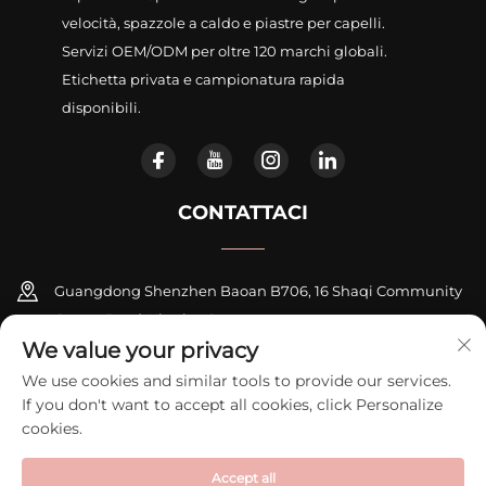
velocità, spazzole a caldo e piastre per capelli.
Servizi OEM/ODM per oltre 120 marchi globali.
Etichetta privata e campionatura rapida
disponibili.
CONTATTACI
Guangdong Shenzhen Baoan B706, 16 Shaqi Community
Centre Road, Xinqiao Street
We value your privacy
+86-18948311339
We use cookies and similar tools to provide our services.
If you don't want to accept all cookies, click Personalize
[email protected]
cookies.
Accept all
Copyright © 2026 Shenzhen Zexi Intelligent Electronics Co., Ltd. Tutti