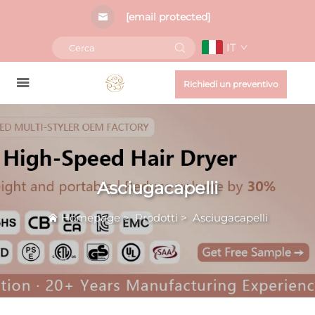
[email protected]
IT
Richiedi un preventivo
Asciugacapelli
Homepage
>
Prodotti
>
Asciugacapelli