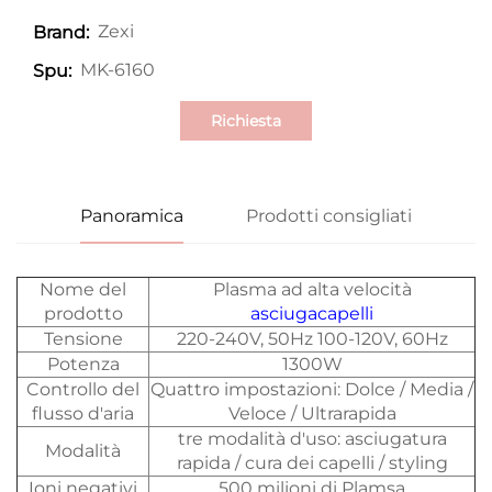
Zexi
Brand:
MK-6160
Spu:
Richiesta
Panoramica
Prodotti consigliati
Nome del
Plasma ad alta velocità
prodotto
asciugacapelli
Tensione
220-240V, 50Hz 100-120V, 60Hz
Potenza
1300W
Controllo del
Quattro impostazioni: Dolce / Media /
flusso d'aria
Veloce / Ultrarapida
tre modalità d'uso: asciugatura
Modalità
rapida / cura dei capelli / styling
Ioni negativi
500 milioni di Plamsa