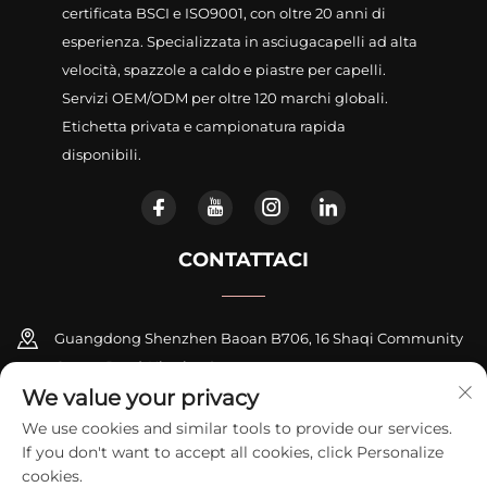
certificata BSCI e ISO9001, con oltre 20 anni di
esperienza. Specializzata in asciugacapelli ad alta
velocità, spazzole a caldo e piastre per capelli.
Servizi OEM/ODM per oltre 120 marchi globali.
Etichetta privata e campionatura rapida
disponibili.
CONTATTACI
Guangdong Shenzhen Baoan B706, 16 Shaqi Community
Centre Road, Xinqiao Street
We value your privacy
+86-18948311339
We use cookies and similar tools to provide our services.
If you don't want to accept all cookies, click Personalize
[email protected]
cookies.