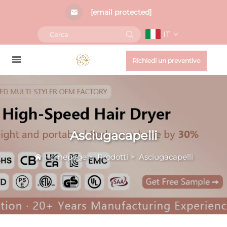
[email protected]
IT
Richiedi un preventivo
Asciugacapelli
Homepage
>
Prodotti
>
Asciugacapelli