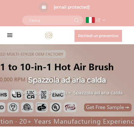
[email protected]
IT
Richiedi un preventivo
Spazzola ad aria calda
Homepage
>
Prodotti
>
Spazzola ad aria calda