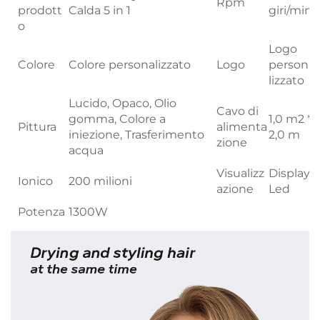
Rpm
prodott
Calda 5 in 1
giri/min
o
Logo
Colore
Colore personalizzato
Logo
persona
lizzato
Lucido, Opaco, Olio
Cavo di
gomma, Colore a
1,0 m2 *
Pittura
alimenta
iniezione, Trasferimento
2,0 m
zione
acqua
Visualizz
Display
Ionico
200 milioni
azione
Led
Potenza
1300W