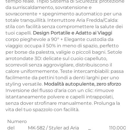
tempo reale. Triplo Sistema di Sicurezza: protezione 
da surriscaldamento, sovratensione e 
sovracorrente + spegnimento automatico per una 
totale tranquillità. Interruttore Aria Fredda/Calda: 
stila con facilità senza compromettere la salute dei 
tuoi capelli. 
Design Portatile e Adatto ai Viaggi 
corpo pieghevole a 90° + Elegante custodia da 
viaggio: occupa il 50% in meno di spazio, perfetto 
per borse da palestra, valigie o piccoli bagni. Setole 
arrotondate 3D: delicate sul cuoio capelluto, 
scorrevoli senza aggrovigliare, distribuiscono il 
calore uniformemente. Teste intercambiabili: passa 
facilmente da pettini tondi a denti larghi per uno 
styling versatile. 
Modalità autopulente, zero sforzo 
Inversione del flusso d'aria con un clic: rimuove 
istantaneamente polvere e capelli intrappolati, 
senza dover strofinare manualmente. Prolunga la 
vita del tuo spazzolo con facilità. 
Numero
del
MK-582 / Styler ad Aria
110.000