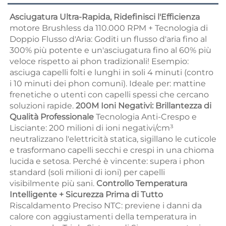
Asciugatura Ultra-Rapida, Ridefinisci l'Efficienza 
motore Brushless da 110.000 RPM + Tecnologia di 
Doppio Flusso d'Aria: Goditi un flusso d'aria fino al 
300% più potente e un'asciugatura fino al 60% più 
veloce rispetto ai phon tradizionali! Esempio: 
asciuga capelli folti e lunghi in soli 4 minuti (contro 
i 10 minuti dei phon comuni). Ideale per: mattine 
frenetiche o utenti con capelli spessi che cercano 
soluzioni rapide. 
200M Ioni Negativi: Brillantezza di 
Qualità Professionale 
Tecnologia Anti-Crespo e 
Lisciante: 200 milioni di ioni negativi/cm³ 
neutralizzano l'elettricità statica, sigillano le cuticole 
e trasformano capelli secchi e crespi in una chioma 
lucida e setosa. Perché è vincente: supera i phon 
standard (soli milioni di ioni) per capelli 
visibilmente più sani. 
Controllo Temperatura 
Intelligente + Sicurezza Prima di Tutto 
Riscaldamento Preciso NTC: previene i danni da 
calore con aggiustamenti della temperatura in 