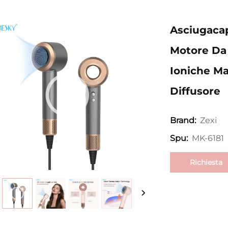
Asciugacap
Motore Da 
Ioniche Ma
Diffusore
Zexi
Brand:
MK-6181
Spu:
Richiesta