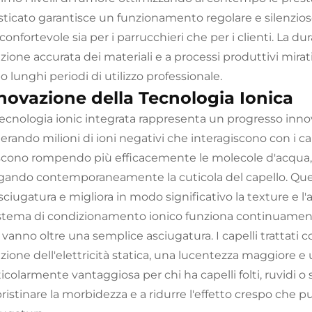
isticato garantisce un funzionamento regolare e silenzios
confortevole sia per i parrucchieri che per i clienti. La d
zione accurata dei materiali e a processi produttivi mirat
 lunghi periodi di utilizzo professionale.
novazione della Tecnologia Ionica
ecnologia ionic integrata rappresenta un progresso innova
rando milioni di ioni negativi che interagiscono con i cape
scono rompendo più efficacemente le molecole d'acqua, a
igando contemporaneamente la cuticola del capello. Que
sciugatura e migliora in modo significativo la texture e l'a
sistema di condizionamento ionico funziona continuamente
 vanno oltre una semplice asciugatura. I capelli trattati
zione dell'elettricità statica, una lucentezza maggiore e 
icolarmente vantaggiosa per chi ha capelli folti, ruvidi o
pristinare la morbidezza e a ridurre l'effetto crespo che p