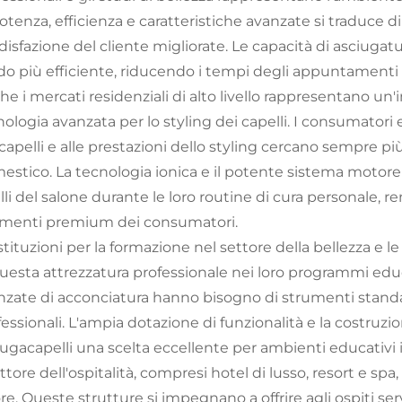
otenza, efficienza e caratteristiche avanzate si traduce d
isfazione del cliente migliorate. Le capacità di asciugatur
o più efficiente, riducendo i tempi degli appuntamenti p
he i mercati residenziali di alto livello rappresentano u
ologia avanzata per lo styling dei capelli. I consumatori e
capelli e alle prestazioni dello styling cercano sempre pi
estico. La tecnologia ionica e il potente sistema motore o
lli del salone durante le loro routine di cura personale, 
menti premium dei consumatori.
stituzioni per la formazione nel settore della bellezza e l
questa attrezzatura professionale nei loro programmi edu
nzate di acconciatura hanno bisogno di strumenti standard
fessionali. L'ampia dotazione di funzionalità e la costruz
ugacapelli una scelta eccellente per ambienti educativi in
ettore dell'ospitalità, compresi hotel di lusso, resort e sp
re. Queste strutture si impegnano a offrire agli ospiti se