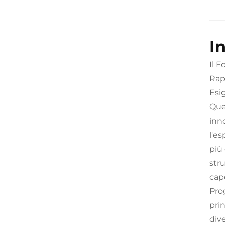
I
Il 
Rap
Esi
Que
inn
l'es
più 
str
cape
Prog
prin
div