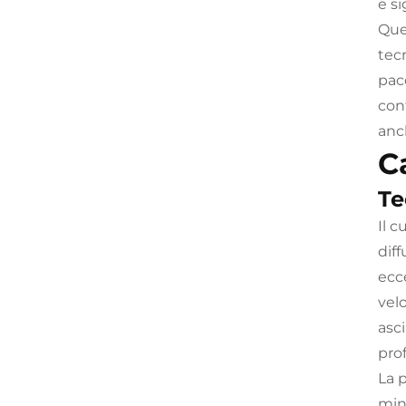
e si
Que
tec
pac
con
anch
C
Te
Il 
diff
ecc
vel
asc
prof
La 
min