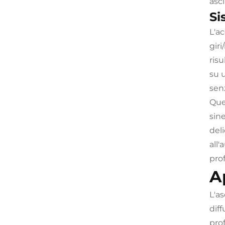
asc
Si
L'a
giri
risu
su u
senz
Que
sine
deli
all'
prof
A
L'a
diff
pro