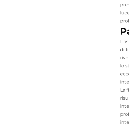
pre
luc
pro
P
L'a
diff
rivo
lo 
ecc
int
La 
risu
inte
prof
int