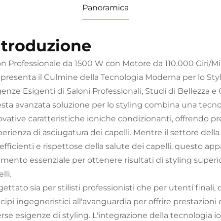
Panoramica
ntroduzione
Fon Professionale da 1500 W con Motore da 110.000 Giri/Min
presenta il Culmine della Tecnologia Moderna per lo Styli
genze Esigenti di Saloni Professionali, Studi di Bellezza 
sta avanzata soluzione per lo styling combina una tecnol
ovative caratteristiche ioniche condizionanti, offrendo p
perienza di asciugatura dei capelli. Mentre il settore dell
efficienti e rispettose della salute dei capelli, questo a
umento essenziale per ottenere risultati di styling superi
lli.
ettato sia per stilisti professionisti che per utenti finali,
cipi ingegneristici all'avanguardia per offrire prestazioni c
erse esigenze di styling. L'integrazione della tecnologia 