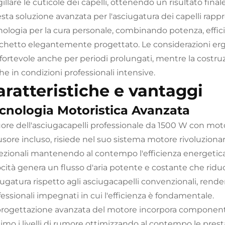
gillare le cuticole dei capelli, ottenendo un risultato finale
sta soluzione avanzata per l'asciugatura dei capelli rap
nologia per la cura personale, combinando potenza, effici
chetto elegantemente progettato. Le considerazioni er
fortevole anche per periodi prolungati, mentre la costru
e in condizioni professionali intensive.
aratteristiche e vantaggi
cnologia Motoristica Avanzata
cuore dell'asciugacapelli professionale da 1500 W con moto
usore incluso, risiede nel suo sistema motore rivoluzionar
ezionali mantenendo al contempo l'efficienza energetica
ocità genera un flusso d'aria potente e costante che ridu
iugatura rispetto agli asciugacapelli convenzionali, rende
essionali impegnati in cui l'efficienza è fondamentale.
progettazione avanzata del motore incorpora componenti 
imo i livelli di rumore ottimizzando al contempo le pres