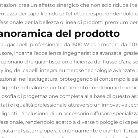
stazioni crea un effetto sinergico che non solo riduce i t
entezza dei capelli e riduce l'effetto crespo, rendendolo
fessionale per la bellezza o linea di prodotti premium pe
anoramica del prodotto
sciugacapelli professionale da 1500 W con motore da 110.0
usore, incarna l'eccellenza ingegneristica avanzata, grazi
luzionario che garantisce un'efficienza del flusso d'aria 
styling dei capelli integra numerose tecnologie avanzate c
ezionali nell'asciugatura, proteggendo al contempo la sal
elligente del calore e un trattamento condizionante ionic
filosofia di progettazione completa alla base di questo as
ltati di qualità professionale attraverso un'innovativa te
lligenti. L'inclusione di un accessorio diffusore specializ
essionale, rendendolo adatto a diverse tipologie di capell
egrata nel sistema opera continuamente durante il funzion