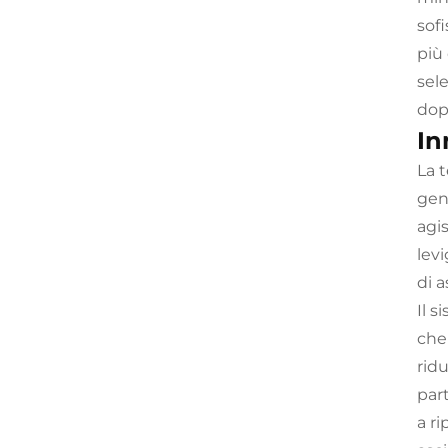
sof
più 
sele
dopo
In
La t
gene
agi
lev
di a
Il 
che
ridu
part
a ri