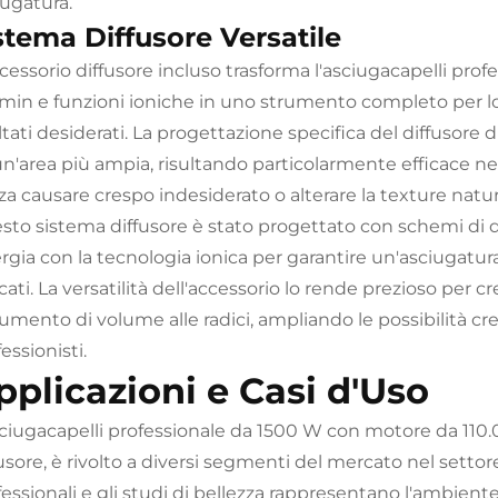
iugatura.
stema Diffusore Versatile
ccessorio diffusore incluso trasforma l'asciugacapelli pr
/min e funzioni ioniche in uno strumento completo per lo st
ltati desiderati. La progettazione specifica del diffusore 
n'area più ampia, risultando particolarmente efficace nell
a causare crespo indesiderato o alterare la texture natura
sto sistema diffusore è stato progettato con schemi di di
rgia con la tecnologia ionica per garantire un'asciugatur
cati. La versatilità dell'accessorio lo rende prezioso per crea
aumento di volume alle radici, ampliando le possibilità cr
essionisti.
pplicazioni e Casi d'Uso
sciugacapelli professionale da 1500 W con motore da 110.0
usore, è rivolto a diversi segmenti del mercato nel settore
fessionali e gli studi di bellezza rappresentano l'ambient