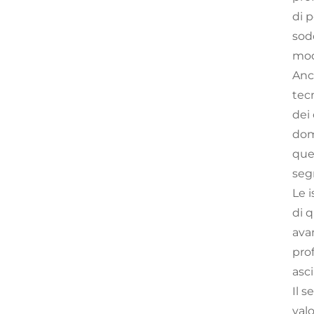
di p
sodd
mod
Anc
tecn
dei 
dom
que
seg
Le i
di 
ava
pro
asci
Il s
valo