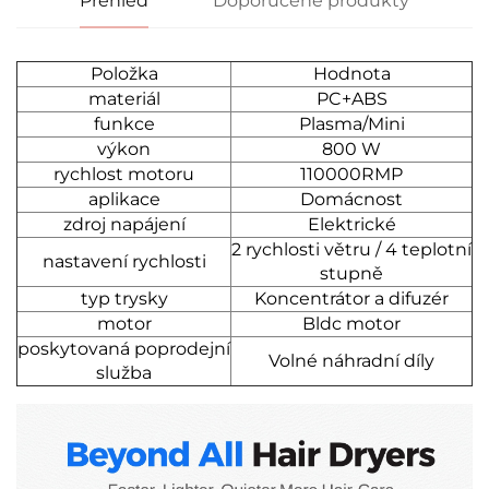
Přehled
Doporučené produkty
Položka
Hodnota
materiál
PC+ABS
funkce
Plasma/Mini
výkon
800 W
rychlost motoru
110000RMP
aplikace
Domácnost
zdroj napájení
Elektrické
2 rychlosti větru / 4 teplotní
nastavení rychlosti
stupně
typ trysky
Koncentrátor a difuzér
motor
Bldc motor
poskytovaná poprodejní
Volné náhradní díly
služba