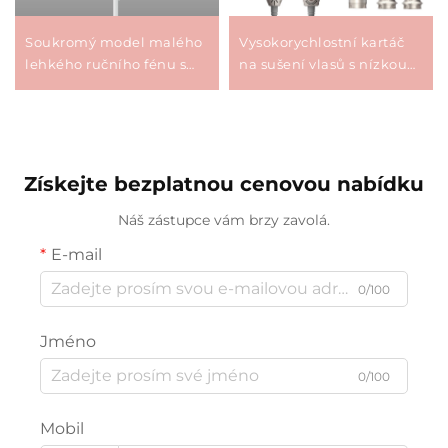
Soukromý model malého
Vysokorychlostní kartáč
lehkého ručního fénu s
na sušení vlasů s nízkou
vysokou rychlostí ≥5
hlučností
milionů/m³ plazma, 4
teplotní nastavení
Získejte bezplatnou cenovou nabídku
Náš zástupce vám brzy zavolá.
E-mail
0/100
Jméno
0/100
Mobil