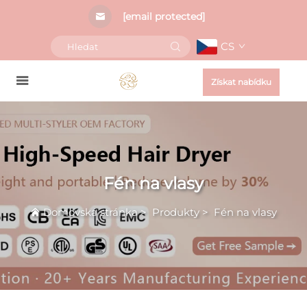
[email protected]
CS
Získat nabídku
Fén na vlasy
Domovská stránka
>
Produkty
>
Fén na vlasy