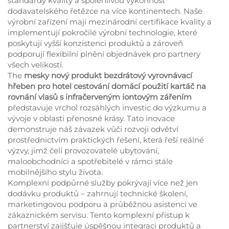
standardy kvality a spolehlivou výkonnost
dodavatelského řetězce na více kontinentech. Naše
výrobní zařízení mají mezinárodní certifikace kvality a
implementují pokročilé výrobní technologie, které
poskytují vyšší konzistenci produktů a zároveň
podporují flexibilní plnění objednávek pro partnery
všech velikostí.
The
mesky nový produkt bezdrátový vyrovnávací
hřeben pro hotel cestování domácí použití kartáč na
rovnání vlasů s infračerveným iontovým zářením
představuje vrchol rozsáhlých investic do výzkumu a
vývoje v oblasti přenosné krásy. Tato inovace
demonstruje náš závazek vůči rozvoji odvětví
prostřednictvím praktických řešení, která řeší reálné
výzvy, jimž čelí provozovatelé ubytování,
maloobchodníci a spotřebitelé v rámci stále
mobilnějšího stylu života.
Komplexní podpůrné služby pokrývají více než jen
dodávku produktů – zahrnují technické školení,
marketingovou podporu a průběžnou asistenci ve
zákaznickém servisu. Tento komplexní přístup k
partnerství zajišťuje úspěšnou integraci produktů a