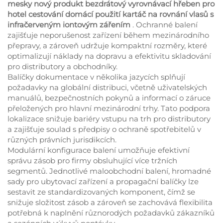
mesky nový produkt bezdrátový vyrovnávací hřeben pro
hotel cestování domácí použití kartáč na rovnání vlasů s
infračerveným iontovým zářením
. Ochranné balení
zajišťuje neporušenost zařízení během mezinárodního
přepravy, a zároveň udržuje kompaktní rozměry, které
optimalizují náklady na dopravu a efektivitu skladování
pro distributory a obchodníky.
Balíčky dokumentace v několika jazycích splňují
požadavky na globální distribuci, včetně uživatelských
manuálů, bezpečnostních pokynů a informací o záruce
přeložených pro hlavní mezinárodní trhy. Tato podpora
lokalizace snižuje bariéry vstupu na trh pro distributory
a zajišťuje soulad s předpisy o ochraně spotřebitelů v
různých právních jurisdikcích.
Modulární konfigurace balení umožňuje efektivní
správu zásob pro firmy obsluhující více tržních
segmentů. Jednotlivé maloobchodní balení, hromadné
sady pro ubytovací zařízení a propagační balíčky lze
sestavit ze standardizovaných komponent, čímž se
snižuje složitost zásob a zároveň se zachovává flexibilita
potřebná k naplnění různorodých požadavků zákazníků