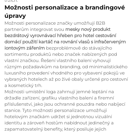
trzích.
Možnosti personalizace a brandingové
úpravy
Možnosti personalizace značky umožňují B2B
partnerům integrovat svou
mesky nový produkt
bezdrátový vyrovnávací hřeben pro hotel cestování
domácí použití kartáč na rovnání vlasů s infračerveným
iontovým zářením
bezproblémově do stávajícího
sortimentu produktů nebo značek nabízených pod
vlastní značkou. Řešení vlastního balení vyhovují
různým požadavkům na branding, od minimalistického
luxusního provedení vhodného pro vybavení pokojů ve
vybraných hotelech až po živé obaly určené pro cestovní
a kosmetický trh.
Možnosti umístění loga zahrnují jemné leptání na
držadle zařízení, grafiku vlastního balení a firemní
příslušenství, jako jsou ochranné pouzdra nebo nabíjecí
stanice. Tyto možnosti personalizace umožňují
hotelovým značkám udržet si jednotnou vizuální
identitu a zároveň hostům nabídnout jedinečný a
zapamatovatelný benefity, který posiluje jejich