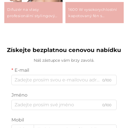
Difuzér na vlasy
1600 W vysokorychlostní
profesionální stylingový
kapotovaný fén s
curling difuzér
nástavcem sušička pro
univerzální kadeřnický
vlasy pro cestování a
foukač salonní nástroj pro
domácnost s vysavačem
kudrny
Získejte bezplatnou cenovou nabídku
Náš zástupce vám brzy zavolá.
E-mail
0/100
Jméno
0/100
Mobil