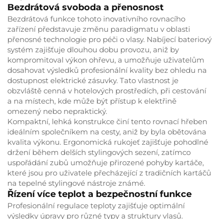
Bezdrátová svoboda a přenosnost
Bezdrátová funkce tohoto inovativního rovnacího
zařízení představuje změnu paradigmatu v oblasti
přenosné technologie pro péči o vlasy. Nabíjecí bateriový
systém zajišťuje dlouhou dobu provozu, aniž by
kompromitoval výkon ohřevu, a umožňuje uživatelům
dosahovat výsledků profesionální kvality bez ohledu na
dostupnost elektrické zásuvky. Tato vlastnost je
obzvláště cenná v hotelových prostředích, při cestování
a na místech, kde může být přístup k elektřině
omezený nebo nepraktický.
Kompaktní, lehká konstrukce činí tento rovnací hřeben
ideálním společníkem na cesty, aniž by byla obětována
kvalita výkonu. Ergonomická rukojeť zajišťuje pohodlné
držení během delších stylingových sezení, zatímco
uspořádání zubů umožňuje přirozené pohyby kartáče,
které jsou pro uživatele přecházející z tradičních kartáčů
na tepelné stylingové nástroje známé.
Řízení více teplot a bezpečnostní funkce
Profesionální regulace teploty zajišťuje optimální
výsledky úpravy pro různé typy a struktury vlasů.