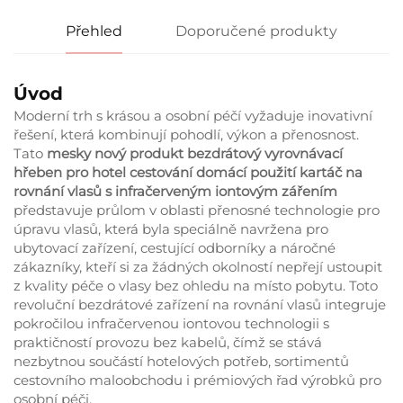
Přehled
Doporučené produkty
Úvod
Moderní trh s krásou a osobní péčí vyžaduje inovativní
řešení, která kombinují pohodlí, výkon a přenosnost.
Tato
mesky nový produkt bezdrátový vyrovnávací
hřeben pro hotel cestování domácí použití kartáč na
rovnání vlasů s infračerveným iontovým zářením
představuje průlom v oblasti přenosné technologie pro
úpravu vlasů, která byla speciálně navržena pro
ubytovací zařízení, cestující odborníky a náročné
zákazníky, kteří si za žádných okolností nepřejí ustoupit
z kvality péče o vlasy bez ohledu na místo pobytu. Toto
revoluční bezdrátové zařízení na rovnání vlasů integruje
pokročilou infračervenou iontovou technologii s
praktičností provozu bez kabelů, čímž se stává
nezbytnou součástí hotelových potřeb, sortimentů
cestovního maloobchodu i prémiových řad výrobků pro
osobní péči.