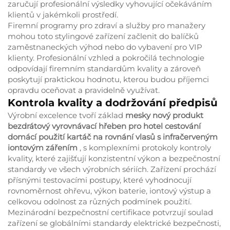
zaručují profesionální výsledky vyhovující očekáváním
klientů v jakémkoli prostředí.
Firemní programy pro zdraví a služby pro manažery
mohou toto stylingové zařízení začlenit do balíčků
zaměstnaneckých výhod nebo do vybavení pro VIP
klienty. Profesionální vzhled a pokročilá technologie
odpovídají firemním standardům kvality a zároveň
poskytují praktickou hodnotu, kterou budou příjemci
opravdu oceňovat a pravidelně využívat.
Kontrola kvality a dodržování předpisů
Výrobní excelence tvoří základ
mesky nový produkt
bezdrátový vyrovnávací hřeben pro hotel cestování
domácí použití kartáč na rovnání vlasů s infračerveným
iontovým zářením
, s komplexními protokoly kontroly
kvality, které zajišťují konzistentní výkon a bezpečnostní
standardy ve všech výrobních sériích. Zařízení prochází
přísnými testovacími postupy, které vyhodnocují
rovnoměrnost ohřevu, výkon baterie, iontový výstup a
celkovou odolnost za různých podmínek použití.
Mezinárodní bezpečnostní certifikace potvrzují soulad
zařízení se globálními standardy elektrické bezpečnosti,