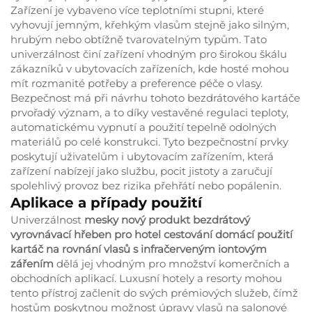
Zařízení je vybaveno více teplotními stupni, které
vyhovují jemným, křehkým vlasům stejně jako silným,
hrubým nebo obtížně tvarovatelným typům. Tato
univerzálnost činí zařízení vhodným pro širokou škálu
zákazníků v ubytovacích zařízeních, kde hosté mohou
mít rozmanité potřeby a preference péče o vlasy.
Bezpečnost má při návrhu tohoto bezdrátového kartáče
prvořadý význam, a to díky vestavěné regulaci teploty,
automatickému vypnutí a použití tepelně odolných
materiálů po celé konstrukci. Tyto bezpečnostní prvky
poskytují uživatelům i ubytovacím zařízením, která
zařízení nabízejí jako službu, pocit jistoty a zaručují
spolehlivý provoz bez rizika přehřátí nebo popálenin.
Aplikace a případy použití
Univerzálnost
mesky nový produkt bezdrátový
vyrovnávací hřeben pro hotel cestování domácí použití
kartáč na rovnání vlasů s infračerveným iontovým
zářením
dělá jej vhodným pro množství komerčních a
obchodních aplikací. Luxusní hotely a resorty mohou
tento přístroj začlenit do svých prémiových služeb, čímž
hostům poskytnou možnost úpravy vlasů na salonové