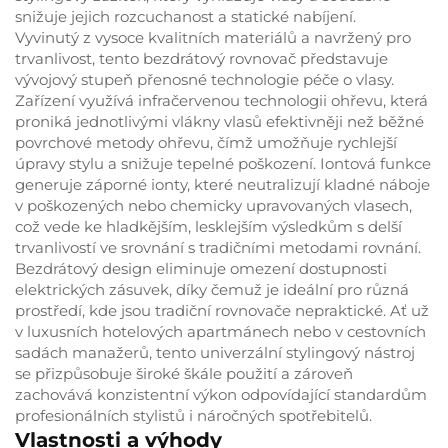
snižuje jejich rozcuchanost a statické nabíjení.
Vyvinutý z vysoce kvalitních materiálů a navržený pro
trvanlivost, tento bezdrátový rovnovač představuje
vývojový stupeň přenosné technologie péče o vlasy.
Zařízení využívá infračervenou technologii ohřevu, která
proniká jednotlivými vlákny vlasů efektivněji než běžné
povrchové metody ohřevu, čímž umožňuje rychlejší
úpravy stylu a snižuje tepelné poškození. Iontová funkce
generuje záporné ionty, které neutralizují kladné náboje
v poškozených nebo chemicky upravovaných vlasech,
což vede ke hladkějším, lesklejším výsledkům s delší
trvanlivostí ve srovnání s tradičními metodami rovnání.
Bezdrátový design eliminuje omezení dostupnosti
elektrických zásuvek, díky čemuž je ideální pro různá
prostředí, kde jsou tradiční rovnovače nepraktické. Ať už
v luxusních hotelových apartmánech nebo v cestovních
sadách manažerů, tento univerzální stylingový nástroj
se přizpůsobuje široké škále použití a zároveň
zachovává konzistentní výkon odpovídající standardům
profesionálních stylistů i náročných spotřebitelů.
Vlastnosti a výhody