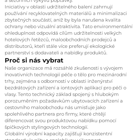
a sezónních výkyvů poptávky.
Iniciativy v oblasti udržitelného balení zahrnují
používání recyklovatelných materiálů a minimalizaci
zbytečných součástí, aniž by byla narušena kvalita
ochrany nebo vizuální atraktivita. Tato environmentální
ohleduplnost odpovídá cílům udržitelnosti velkých
hotelových řetězců, maloobchodních prodejců a
distributorů, kteří stále více preferují ekologické
partnerství s dodavateli a nabídky produktů.
Proč si nás vybrat
Naše organizace má rozsáhlé zkušenosti s vývojem
inovativních technologií péče o tělo pro mezinárodní
trhy, zejména s odborností v oblasti inženýrství
bezdrátových zařízení a iontových aplikací pro péči o
vlasy. Tento technický základ spojený s hlubokým
porozuměním požadavkům ubytovacích zařízení a
cestovního maloobchodu nás umisťuje jako
spolehlivého partnera pro firmy, které chtějí
diferencovat svou produktovou nabídku pomocí
špičkových stylingových technologií.
Globální výrobní kapacity zajišťují konzistentní