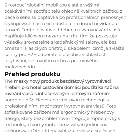
S rostoucí globální mobilitou a stále vyššími
očekáváními spotřebitelů ohledně kvalitních zážitků z
péče o sebe se poptávka po profesionálních přenosných
stylingových nástrojích dostala na dosud nevídanou
úroveň. Tento inovativní hřeben na vyrovnávání vlasů
naplňuje klíčovou mezeru na trhu tím, že poskytuje
výsledky srovnatelné s kadeřnickými salony, ale bez
omezení klasických přístrojů s kabelem, čímž je zvláště
cenný pro B2B odběratele působící v oblastech
ubytování, cestovního ruchu a prémiového
maloobchodu.
Přehled produktu
The
mesky nový produkt bezdrátový vyrovnávací
hřeben pro hotel cestování domácí použití kartáč na
rovnání vlasů s infračerveným iontovým zářením
kombinuje špičkovou bezdrátovou technologii s
profesionálními možnostmi vyrovnávání vlasů. Toto
sofistikované zařízení má ergonomický hřebenový
design, který bezproblémově integruje topné prvky s
technologií tvorby iontů, čímž vytváří jedinečný
stylingový zážitek, který vyhlazuje vlasy a současně