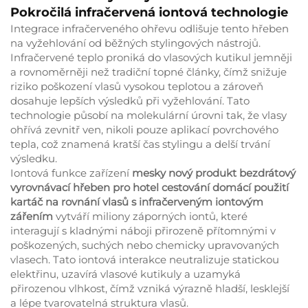
Pokročilá infračervená iontová technologie
Integrace infračerveného ohřevu odlišuje tento hřeben
na vyžehlování od běžných stylingových nástrojů.
Infračervené teplo proniká do vlasových kutikul jemněji
a rovnoměrněji než tradiční topné články, čímž snižuje
riziko poškození vlasů vysokou teplotou a zároveň
dosahuje lepších výsledků při vyžehlování. Tato
technologie působí na molekulární úrovni tak, že vlasy
ohřívá zevnitř ven, nikoli pouze aplikací povrchového
tepla, což znamená kratší čas stylingu a delší trvání
výsledku.
Iontová funkce zařízení
mesky nový produkt bezdrátový
vyrovnávací hřeben pro hotel cestování domácí použití
kartáč na rovnání vlasů s infračerveným iontovým
zářením
vytváří miliony záporných iontů, které
interagují s kladnými náboji přirozeně přítomnými v
poškozených, suchých nebo chemicky upravovaných
vlasech. Tato iontová interakce neutralizuje statickou
elektřinu, uzavírá vlasové kutikuly a uzamyká
přirozenou vlhkost, čímž vzniká výrazně hladší, lesklejší
a lépe tvarovatelná struktura vlasů.