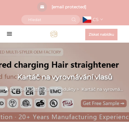
[email protected]
CS
Získat nabídku
Kartáč na vyrovnávání vlasů
Domovská stránka
>
Produkty
>
Kartáč na vyrovnávání vlasů