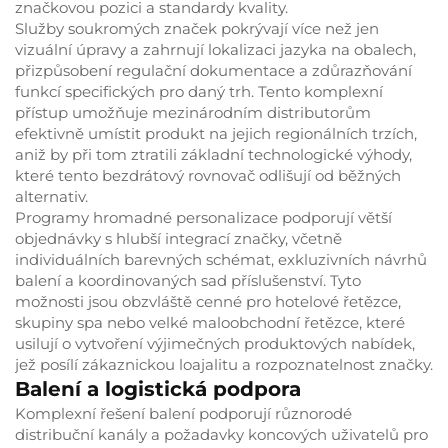
značkovou pozici a standardy kvality.
Služby soukromých značek pokrývají více než jen
vizuální úpravy a zahrnují lokalizaci jazyka na obalech,
přizpůsobení regulační dokumentace a zdůrazňování
funkcí specifických pro daný trh. Tento komplexní
přístup umožňuje mezinárodním distributorům
efektivně umístit produkt na jejich regionálních trzích,
aniž by při tom ztratili základní technologické výhody,
které tento bezdrátový rovnovač odlišují od běžných
alternativ.
Programy hromadné personalizace podporují větší
objednávky s hlubší integrací značky, včetně
individuálních barevných schémat, exkluzivních návrhů
balení a koordinovaných sad příslušenství. Tyto
možnosti jsou obzvláště cenné pro hotelové řetězce,
skupiny spa nebo velké maloobchodní řetězce, které
usilují o vytvoření výjimečných produktových nabídek,
jež posílí zákaznickou loajalitu a rozpoznatelnost značky.
Balení a logistická podpora
Komplexní řešení balení podporují různorodé
distribuční kanály a požadavky koncových uživatelů pro