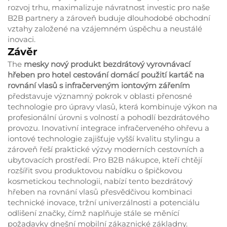
rozvoj trhu, maximalizuje návratnost investic pro naše
B2B partnery a zároveň buduje dlouhodobé obchodní
vztahy založené na vzájemném úspěchu a neustálé
inovaci.
Závěr
The
mesky nový produkt bezdrátový vyrovnávací
hřeben pro hotel cestování domácí použití kartáč na
rovnání vlasů s infračerveným iontovým zářením
představuje významný pokrok v oblasti přenosné
technologie pro úpravy vlasů, která kombinuje výkon na
profesionální úrovni s volností a pohodlí bezdrátového
provozu. Inovativní integrace infračerveného ohřevu a
iontové technologie zajišťuje vyšší kvalitu stylingu a
zároveň řeší praktické výzvy moderních cestovních a
ubytovacích prostředí. Pro B2B nákupce, kteří chtějí
rozšířit svou produktovou nabídku o špičkovou
kosmetickou technologii, nabízí tento bezdrátový
hřeben na rovnání vlasů přesvědčivou kombinaci
technické inovace, tržní univerzálnosti a potenciálu
odlišení značky, čímž naplňuje stále se měnící
požadavky dnešní mobilní zákaznické základny.