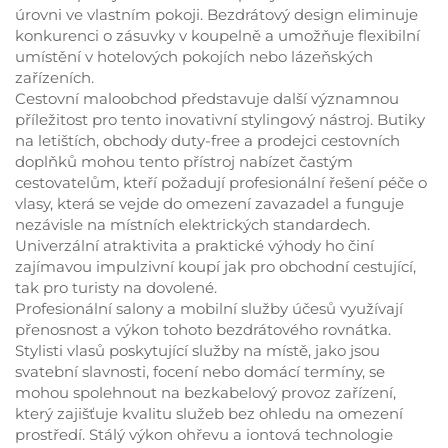
úrovni ve vlastním pokoji. Bezdrátový design eliminuje
konkurenci o zásuvky v koupelně a umožňuje flexibilní
umístění v hotelových pokojích nebo lázeňských
zařízeních.
Cestovní maloobchod představuje další významnou
příležitost pro tento inovativní stylingový nástroj. Butiky
na letištích, obchody duty-free a prodejci cestovních
doplňků mohou tento přístroj nabízet častým
cestovatelům, kteří požadují profesionální řešení péče o
vlasy, která se vejde do omezení zavazadel a funguje
nezávisle na místních elektrických standardech.
Univerzální atraktivita a praktické výhody ho činí
zajímavou impulzivní koupí jak pro obchodní cestující,
tak pro turisty na dovolené.
Profesionální salony a mobilní služby účesů využívají
přenosnost a výkon tohoto bezdrátového rovnátka.
Stylisti vlasů poskytující služby na místě, jako jsou
svatební slavnosti, focení nebo domácí termíny, se
mohou spolehnout na bezkabelový provoz zařízení,
který zajišťuje kvalitu služeb bez ohledu na omezení
prostředí. Stálý výkon ohřevu a iontová technologie