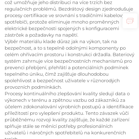
což umožňuje jeho distribuci na více trzích bez
regulačních problémů. Bezdrátový design zjednodušuje
procesy certifikace ve srovnání s tradičními kabelovými
spotřebiči, protože eliminuje mnoho proměnných
elektrické bezpečnosti spojených s konfiguracemi
zástrček a požadavky na napětí.
Výběr materiálu klade důraz jak na výkon, tak na
bezpečnost, a to s tepelně odolnými komponenty po
celém ohřívacím prostoru i konstrukci držadla. Bateriový
systém zahrnuje více bezpečnostních mechanismů pro
prevenci přebíjení, přehřátí a potenciálních podmínek
tepelného úniku, čímž zajišťuje dlouhodobou
spolehlivost a bezpečnost uživatele v různorodých
provozních podmínkách.
Procesy kontinuálního zlepšování kvality sledují data o
výkonech v terénu a zpětnou vazbu od zákazníků za
účelem zdokonalování výrobních postupů a identifikace
příležitostí pro vylepšení produktu. Tento závazek vůči
průběžnému rozvoji kvality zajišťuje, že každé zařízení
splňuje stále se měnící potřeby profesionálních
uživatelů i náročných spotřebitelů na konkurenčních