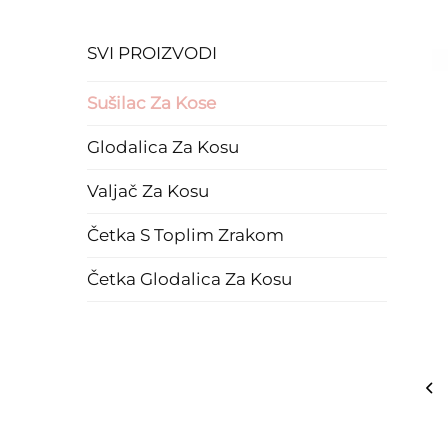
SVI PROIZVODI
Sušilac Za Kose
Glodalica Za Kosu
Valjač Za Kosu
Četka S Toplim Zrakom
Četka Glodalica Za Kosu