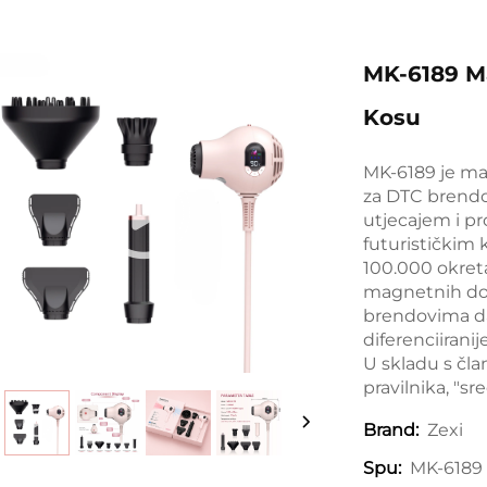
MK-6189 Ma
Kosu
MK-6189 je mag
za DTC brendo
utjecajem i pr
futurističkim 
100.000 okreta
magnetnih do
brendovima da s
diferenciiranij
U skladu s čl
pravilnika, "sr
Zexi
Brand:
MK-6189
Spu: