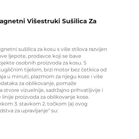
gnetni Višestruki Sušilica Za
netni sušilica za kosu s više stilova razvijen
ve ljepote, prodavce koji se bave
ojekte osobnih proizvoda za kosu. S
kugličnim tijelom, brzi motor bez četkica od
ja u minuti, plazmom za njegu kose i više
dataka za oblikovanje, pomaže
tvore vizuelnije, sadržajno prihvatljivije i
e linije proizvoda za oblikovanje kose.
ankom 3. stavkom 2. točkom (a) ovog
edstva za upravljanje" su: