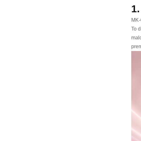
1
MK-6
To d
malo
prem