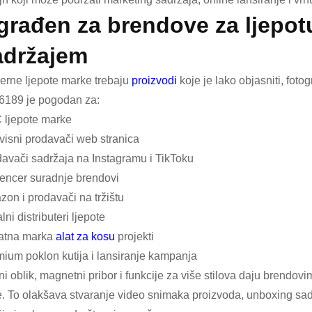
zgrađen za brendove za ljepot
adržajem
rne ljepote marke trebaju
proizvodi
koje je lako objasniti, fotogr
6189 je pogodan za:
 ljepote marke
isni prodavači web stranica
avači sadržaja na Instagramu i TikToku
uencer suradnje brendovi
on i prodavači na tržištu
lni distributeri ljepote
vatna marka
alat za kosu
projekti
ium poklon kutija i lansiranje kampanja
ni oblik, magnetni pribor i funkcije za više stilova daju brendo
. To olakšava stvaranje video snimaka proizvoda, unboxing sadržaja