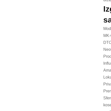
I
s
Mode
MK-
DTC
Neov
Prod
Infl
Amaz
Loka
Pri
Prem
Sfer
kose