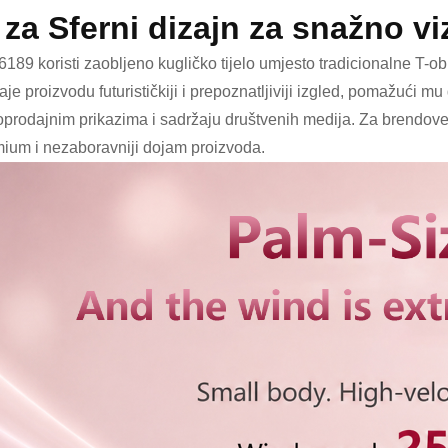
. za Sferni dizajn za snažno 
189 koristi zaobljeno kugličko tijelo umjesto tradicionalne T-obl
aje proizvodu futurističkiji i prepoznatljiviji izgled, pomažući m
prodajnim prikazima i sadržaju društvenih medija. Za brendove ko
ium i nezaboravniji dojam proizvoda.