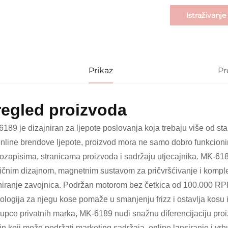
Istraživanje
Prikaz
Pr
regled proizvoda
189 je dizajniran za ljepote poslovanja koja trebaju više od s
nline brendove ljepote, proizvod mora ne samo dobro funkcionirat
ozapisima, stranicama proizvoda i sadržaju utjecajnika. MK-61
ičnim dizajnom, magnetnim sustavom za pričvršćivanje i komple
niranje zavojnica. Podržan motorom bez četkica od 100.000 R
ologija za njegu kose pomaže u smanjenju frizz i ostavlja kosu iz
upce privatnih marka, MK-6189 nudi snažnu diferencijaciju proi
jn koji može podržati marketing sadržaja, online lansiranje i vrh