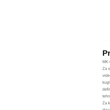
P
MK-6
Za o
vide
kugl
defi
tehn
Za k
diza