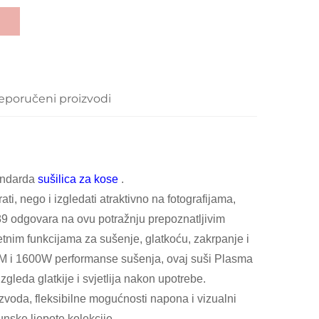
eporučeni proizvodi
tandarda
sušilica za kose
.
i, nego i izgledati atraktivno na fotografijama,
89 odgovara na ovu potražnju prepoznatljivim
tnim funkcijama za sušenje, glatkoću, zakrpanje i
PM i 1600W performanse sušenja, ovaj suši Plasma
gleda glatkije i svjetlija nakon upotrebe.
zvoda, fleksibilne mogućnosti napona i vizualni
unske ljepote kolekcije.