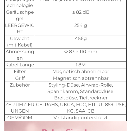
echnologie
Geräuschpe
≤ 82 dB
gel
LEERGEWIC
254 g
HT
Gewicht
456g
(mit Kabel)
Abmessung
Φ 83 × 110 mm
en
Kabel Länge
1,8M
Filter
Magnetisch abnehmbar
Griff
Magnetisch abtrennbar
Zubehör
Styling-Düse, Airwrap-Rolle,
Spannkamm, Standarddüse,
Breitdüse, Tieftrockner
ZERTIFIZIER
CE, RoHS, UKCA, FCC, ETL, UL859, PSE,
UNGEN
KC, SAA, CB
OEM/ODM
Vollständig unterstützt