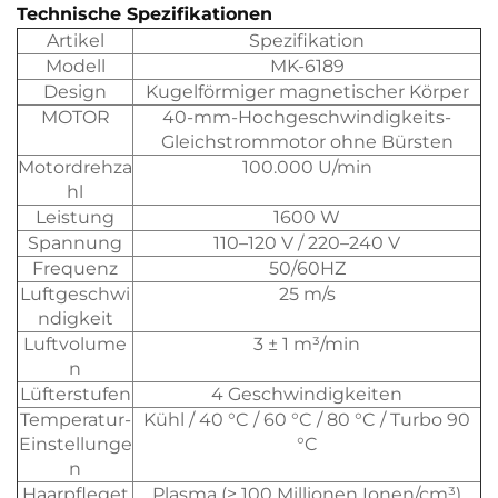
Technische Spezifikationen
Artikel
Spezifikation
Modell
MK-6189
Design
Kugelförmiger magnetischer Körper
MOTOR
40-mm-Hochgeschwindigkeits-
Gleichstrommotor ohne Bürsten
Motordrehza
100.000 U/min
hl
Leistung
1600 W
Spannung
110–120 V / 220–240 V
Frequenz
50/60HZ
Luftgeschwi
25 m/s
ndigkeit
Luftvolume
3 ± 1 m³/min
n
Lüfterstufen
4 Geschwindigkeiten
Temperatur-
Kühl / 40 °C / 60 °C / 80 °C / Turbo 90
Einstellunge
°C
n
Haarpfleget
Plasma (≥ 100 Millionen Ionen/cm³)