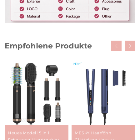
Empfohlene Produkte
Neues Modell 5 in 1
MESKY Haarföhn
Schwarzer Haartrockler-
Glätteisen Nass-zu-