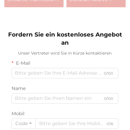
Styler Professional
Trocken-Styler mit LED-
Haarglätter und
Display Elektrischer
Lockenstab
Haarglätter-Kamm
Schnelltrocknung
Heißluftbürste
Fordern Sie ein kostenloses Angebot
an
Unser Vertreter wird Sie in Kürze kontaktieren.
E-Mail
0/100
Name
0/100
Mobil
Code
0/16