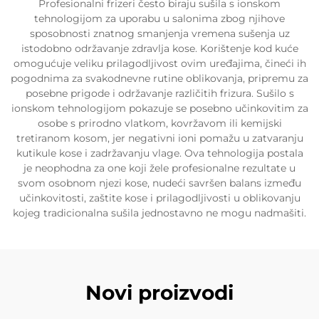
Profesionalni frizeri često biraju sušila s ionskom
tehnologijom za uporabu u salonima zbog njihove
sposobnosti znatnog smanjenja vremena sušenja uz
istodobno održavanje zdravlja kose. Korištenje kod kuće
omogućuje veliku prilagodljivost ovim uređajima, čineći ih
pogodnima za svakodnevne rutine oblikovanja, pripremu za
posebne prigode i održavanje različitih frizura. Sušilo s
ionskom tehnologijom pokazuje se posebno učinkovitim za
osobe s prirodno vlatkom, kovržavom ili kemijski
tretiranom kosom, jer negativni ioni pomažu u zatvaranju
kutikule kose i zadržavanju vlage. Ova tehnologija postala
je neophodna za one koji žele profesionalne rezultate u
svom osobnom njezi kose, nudeći savršen balans između
učinkovitosti, zaštite kose i prilagodljivosti u oblikovanju
kojeg tradicionalna sušila jednostavno ne mogu nadmašiti.
Novi proizvodi