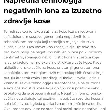
Napredna tehnologija
negativnih iona za izuzetno
zdravlje kose
Temelj svakog ionskog sušila za kosu leži u njegovom
sofisticiranom sustavu generiranja negativnih iona,
tehnološkom proboju koji temeljito mijenja iskustvo
sušenja kose. Ova inovativna značajka djeluje tako što
proizvodi milijune negativno nabijenih iona po kubičnom
centimetru, stvarajući nevidljiv štit korisnih čestica koje
izravno djeluju na molekularnu strukturu vaše kose. Kada
uključite ionsko sušilo za kosu, unutarnji generator iona
započinje s proizvodnjom ovih mikroskopskih čestica koje
putuju kroz tok zraka i prodireju duboko u svaku kosinu.
Znanost iza ove tehnologije usredotočena je na prirodna
električna svojstva kose, koja obično nosi pozitivni naboj,
osobito kada je oštećena ili suha. Negativni ioni iz ionskog
sušila neutraliziraju taj pozitivni naboj, što rezultira kosom
koja leži ravno, izgleda glatko i znatno mekše je na dodir.
Ovaj proces odvija se na staničnoj razini, gdje negativni ioni