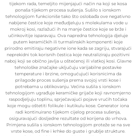
tijekom rada, temeljito mijenjajući način na koji se kosa
ponaša tijekom procesa sušenja. Sušilo s ionskom
tehnologijom funkcioniše tako što oslobađa ove negativno
nabijene čestice koje međudjeluju s molekulama vode u
mokroj kosi, razlažući ih na manje čestice koje se brže i
učinkovitije isparavaju. Ova napredna tehnologija djeluje
putem keramičkih ili turmalinskih komponenti koje
prirodno emitiraju negativne ione kada se zagriju, stvarajući
neprekidni tok korisnih čestica koje neutraliziraju pozitivni
naboj koji se obično javlja u oštećenoj ili vlatkoj kosi. Glavne
tehnološke značajke uključuju varijabilne postavke
temperature i brzine, omogućujući korisnicima da
prilagode proces sušenja prema svojoj vrsti kose i
potrebama u oblikovanju. Većina sušila s ionskom
tehnologijom ugrađuje keramičke grijače koji ravnomjerno
raspodjeljuju toplinu, sprječavajući pojave vrućih točaka
koje mogu oštetiti folikule i kutikulu kose. Generator iona
radi kontinuirano tijekom cijelog procesa sušenja,
osiguravajući dosljedne rezultate od korijena do vrhova.
Primjena sušila s ionskom tehnologijom proteže se na sve
vrste kose, od fine i krhke do guste i grublje strukture.