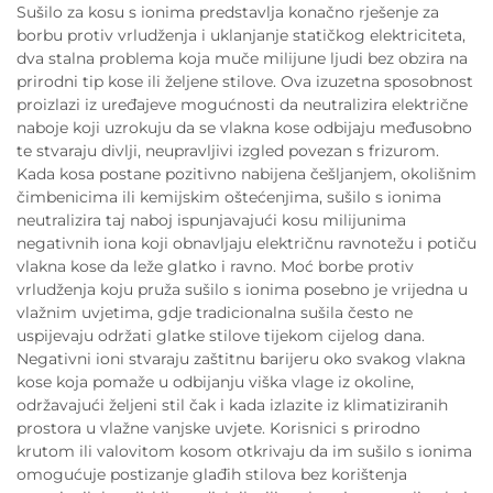
Sušilo za kosu s ionima predstavlja konačno rješenje za
borbu protiv vrludženja i uklanjanje statičkog elektriciteta,
dva stalna problema koja muče milijune ljudi bez obzira na
prirodni tip kose ili željene stilove. Ova izuzetna sposobnost
proizlazi iz uređajeve mogućnosti da neutralizira električne
naboje koji uzrokuju da se vlakna kose odbijaju međusobno
te stvaraju divlji, neupravljivi izgled povezan s frizurom.
Kada kosa postane pozitivno nabijena češljanjem, okolišnim
čimbenicima ili kemijskim oštećenjima, sušilo s ionima
neutralizira taj naboj ispunjavajući kosu milijunima
negativnih iona koji obnavljaju električnu ravnotežu i potiču
vlakna kose da leže glatko i ravno. Moć borbe protiv
vrludženja koju pruža sušilo s ionima posebno je vrijedna u
vlažnim uvjetima, gdje tradicionalna sušila često ne
uspijevaju održati glatke stilove tijekom cijelog dana.
Negativni ioni stvaraju zaštitnu barijeru oko svakog vlakna
kose koja pomaže u odbijanju viška vlage iz okoline,
održavajući željeni stil čak i kada izlazite iz klimatiziranih
prostora u vlažne vanjske uvjete. Korisnici s prirodno
krutom ili valovitom kosom otkrivaju da im sušilo s ionima
omogućuje postizanje glađih stilova bez korištenja