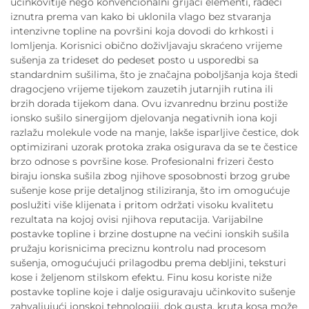
učinkovitije nego konvencionalni grijaći elementi, radeći
iznutra prema van kako bi uklonila vlago bez stvaranja
intenzivne topline na površini koja dovodi do krhkosti i
lomljenja. Korisnici obično doživljavaju skraćeno vrijeme
sušenja za trideset do pedeset posto u usporedbi sa
standardnim sušilima, što je značajna poboljšanja koja štedi
dragocjeno vrijeme tijekom zauzetih jutarnjih rutina ili
brzih dorada tijekom dana. Ovu izvanrednu brzinu postiže
ionsko sušilo sinergijom djelovanja negativnih iona koji
razlažu molekule vode na manje, lakše isparljive čestice, dok
optimizirani uzorak protoka zraka osigurava da se te čestice
brzo odnose s površine kose. Profesionalni frizeri često
biraju ionska sušila zbog njihove sposobnosti brzog grube
sušenje kose prije detaljnog stiliziranja, što im omogućuje
poslužiti više klijenata i pritom održati visoku kvalitetu
rezultata na kojoj ovisi njihova reputacija. Varijabilne
postavke topline i brzine dostupne na većini ionskih sušila
pružaju korisnicima preciznu kontrolu nad procesom
sušenja, omogućujući prilagodbu prema debljini, teksturi
kose i željenom stilskom efektu. Finu kosu koriste niže
postavke topline koje i dalje osiguravaju učinkovito sušenje
zahvaljujući ionskoj tehnologiji, dok gusta, kruta kosa može