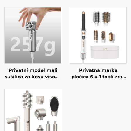
Privatni model mali
Privatna marka
sušilica za kosu visoke
pločica 6 u 1 topli zrak
brzine ≥5 milijuna/m³
električni jednokorisni
plazma 4 postavke
sušilac kose brzi
temperature lagana
uređaj za ravnanje
minijaturna sušilica za
kose četkica za vrući
kosu
zrak