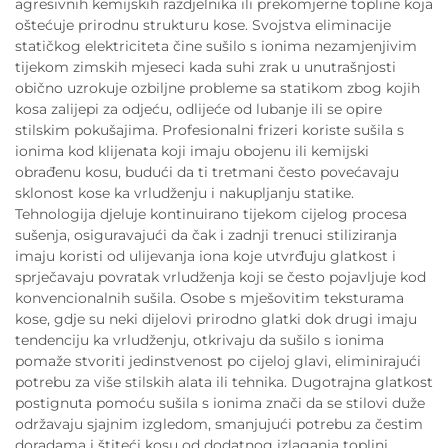
agresivnih kemijskih razdjelnika ili prekomjerne topline koja
oštećuje prirodnu strukturu kose. Svojstva eliminacije
statičkog elektriciteta čine sušilo s ionima nezamjenjivim
tijekom zimskih mjeseci kada suhi zrak u unutrašnjosti
obično uzrokuje ozbiljne probleme sa statikom zbog kojih
kosa zalijepi za odjeću, odlijeće od lubanje ili se opire
stilskim pokušajima. Profesionalni frizeri koriste sušila s
ionima kod klijenata koji imaju obojenu ili kemijski
obrađenu kosu, budući da ti tretmani često povećavaju
sklonost kose ka vrludženju i nakupljanju statike.
Tehnologija djeluje kontinuirano tijekom cijelog procesa
sušenja, osiguravajući da čak i zadnji trenuci stiliziranja
imaju koristi od ulijevanja iona koje utvrđuju glatkost i
sprječavaju povratak vrludženja koji se često pojavljuje kod
konvencionalnih sušila. Osobe s mješovitim teksturama
kose, gdje su neki dijelovi prirodno glatki dok drugi imaju
tendenciju ka vrludženju, otkrivaju da sušilo s ionima
pomaže stvoriti jedinstvenost po cijeloj glavi, eliminirajući
potrebu za više stilskih alata ili tehnika. Dugotrajna glatkost
postignuta pomoću sušila s ionima znači da se stilovi duže
održavaju sjajnim izgledom, smanjujući potrebu za čestim
doradama i štiteći kosu od dodatnog izlaganja toplini