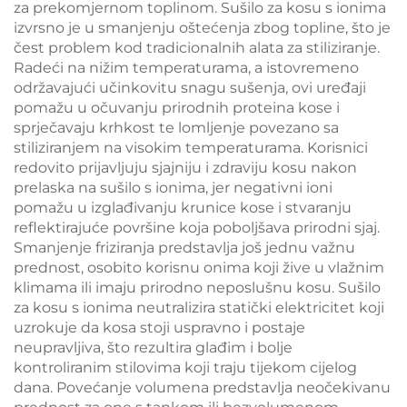
za prekomjernom toplinom. Sušilo za kosu s ionima
izvrsno je u smanjenju oštećenja zbog topline, što je
čest problem kod tradicionalnih alata za stiliziranje.
Radeći na nižim temperaturama, a istovremeno
održavajući učinkovitu snagu sušenja, ovi uređaji
pomažu u očuvanju prirodnih proteina kose i
sprječavaju krhkost te lomljenje povezano sa
stiliziranjem na visokim temperaturama. Korisnici
redovito prijavljuju sjajniju i zdraviju kosu nakon
prelaska na sušilo s ionima, jer negativni ioni
pomažu u izglađivanju krunice kose i stvaranju
reflektirajuće površine koja poboljšava prirodni sjaj.
Smanjenje friziranja predstavlja još jednu važnu
prednost, osobito korisnu onima koji žive u vlažnim
klimama ili imaju prirodno neposlušnu kosu. Sušilo
za kosu s ionima neutralizira statički elektricitet koji
uzrokuje da kosa stoji uspravno i postaje
neupravljiva, što rezultira glađim i bolje
kontroliranim stilovima koji traju tijekom cijelog
dana. Povećanje volumena predstavlja neočekivanu