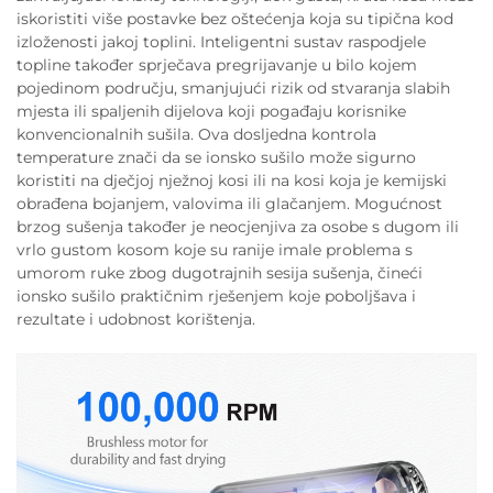
iskoristiti više postavke bez oštećenja koja su tipična kod
izloženosti jakoj toplini. Inteligentni sustav raspodjele
topline također sprječava pregrijavanje u bilo kojem
pojedinom području, smanjujući rizik od stvaranja slabih
mjesta ili spaljenih dijelova koji pogađaju korisnike
konvencionalnih sušila. Ova dosljedna kontrola
temperature znači da se ionsko sušilo može sigurno
koristiti na dječjoj nježnoj kosi ili na kosi koja je kemijski
obrađena bojanjem, valovima ili glačanjem. Mogućnost
brzog sušenja također je neocjenjiva za osobe s dugom ili
vrlo gustom kosom koje su ranije imale problema s
umorom ruke zbog dugotrajnih sesija sušenja, čineći
ionsko sušilo praktičnim rješenjem koje poboljšava i
rezultate i udobnost korištenja.