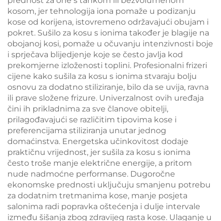
prednost za one s tankom ili bezvolumenom
kosom, jer tehnologija iona pomaže u podizanju
kose od korijena, istovremeno održavajući obujam i
pokret. Sušilo za kosu s ionima također je blagije na
obojanoj kosi, pomaže u očuvanju intenzivnosti boje
i sprječava blijedjenje koje se često javlja kod
prekomjerne izloženosti toplini. Profesionalni frizeri
cijene kako sušila za kosu s ionima stvaraju bolju
osnovu za dodatno stiliziranje, bilo da se uvija, ravna
ili prave složene frizure. Univerzalnost ovih uređaja
čini ih prikladnima za sve članove obitelji,
prilagođavajući se različitim tipovima kose i
preferencijama stiliziranja unutar jednog
domaćinstva. Energetska učinkovitost dodaje
praktičnu vrijednost, jer sušila za kosu s ionima
često troše manje električne energije, a pritom
nude nadmoćne performanse. Dugoročne
ekonomske prednosti uključuju smanjenu potrebu
za dodatnim tretmanima kose, manje posjeta
salonima radi popravka oštećenja i dulje intervale
između šišanja zbog zdravijeg rasta kose. Ulaganje u