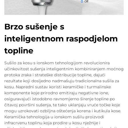
Brzo sušenje s
inteligentnom raspodjelom
topline
Sušilo za kosu s ionskom tehnologijom revolucionira
učinkovitost sušenja inteligentnim kombiniranjem moćnog
protoka zraka i strateške distribucije topline, dajući
rezultate koji dosljedno nadmašuju tradicionalna sušila za
kosu. Napredni sustav koristi keramičke i turmalinske
komponente koje prirodno emitiraju negativne ione,
osiguravajući istodobno ravnomjerno širenje topline po
čitavoj površini sušenja, te tako uklanjaju vruće točke koje
mogu uzrokovati ozbiljna oštećenja korena i kutikula kose.
Keramička tehnologija u ionskom sušilu proizvodi
infracrvenu toplinu koja prodire u kosu nježnije i