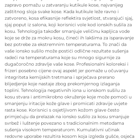
zapravo pomažu u zatvaranju kutikule kose, najvanijeg
zaštitnog sloja svake kose. Kada kutikule leže ravno i
zatvoreno, kosa efikasnije reflektira svjetlost, stvarajući sjaj,
sjaj poput iz salona, koji korisnici vole kod ionskih sušila za
kosu. Tehnologija također smanjuje veličinu kapljica vode
koje se drže za mokru kosu, čineći ih lakšima za isparavanje
bez potrebe za ekstremnim temperaturama. To znači da
vaše ionsko sušilo može postići odlične rezultate sušenja
radeći na temperaturama koje su mnogo sigurnije za
dugačoročno zdravlje vaše kose. Profesionalni koloreksi i
frizeri posebno cijene ovaj aspekt jer pomaže u očuvanju
integriteta kemijskih tretmana i sprječava prerano
blijedjenje koje nastaje zbog prekomjernog izlaganja
toplini. Tehnologija negativnih iona u ionskom sušilu za
kosu stvara i antimikrobno okruženje koje može pomoći u
smanjenju iritacije kože glave i promicati zdravije uvjete
rasta kose. Korisnici s osjetljivom kožom glave često
primjećuju da prelazak na ionsko sušilo za kosu smanjuje
svrbež i luštenje povezano s tradicionalnim metodama
sušenja visokom temperaturom. Kumulativni učinak
redovne uporabe rezultira kosom koja izgleda gušće, osjeća