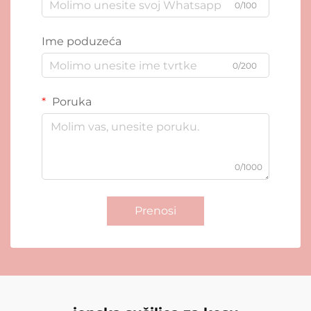
0/100
Ime poduzeća
0/200
Poruka
0/1000
Prenosi