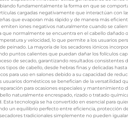
biando fundamentalmente la forma en que se comporta el
artículas cargadas negativamente que interactúan con l
as que evaporan más rápido y de manera más eficiente.
miten iones negativos naturalmente cuando se calienta
iva que normalmente se encuentra en el cabello dañado o 
emperatura y velocidad, lo que permite a los usuarios pe
s de peinado. La mayoría de los secadores iónicos incorp
do puntos calientes que puedan dañar los folículos capil
eso de secado, garantizando resultados consistentes desd
s tipos de cabello, desde hebras finas y delicadas hasta 
nicos para uso en salones debido a su capacidad de reduc
 usuarios domésticos se benefician de la versatilidad qu
reparación para ocasiones especiales y mantenimiento de
abello naturalmente encrespado, rizado o tratado químic
ad. Esta tecnología se ha convertido en esencial para qu
ndo un equilibrio perfecto entre eficiencia, protección de
secadores tradicionales simplemente no pueden igualar