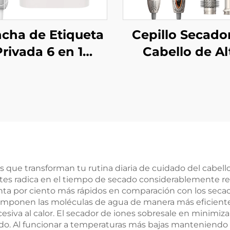
ncha de Etiqueta
Cepillo Secado
rivada 6 en 1
Cabello de Al
omba de Aire
Velocidad de B
liente Eléctrica
Ruido
ador de Cabello
 Un Solo Paso
epillo Alisador
pido Cepillo de
Aire Caliente
s que transforman tu rutina diaria de cuidado del cabello
ntes radica en el tiempo de secado considerablemente 
ta por ciento más rápidos en comparación con los seca
omponen las moléculas de agua de manera más eficient
siva al calor. El secador de iones sobresale en minimiz
nado. Al funcionar a temperaturas más bajas manteniend