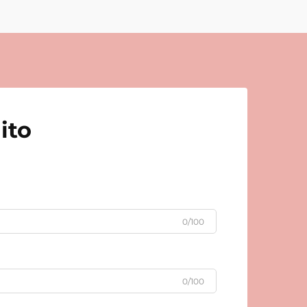
ito
0/100
0/100