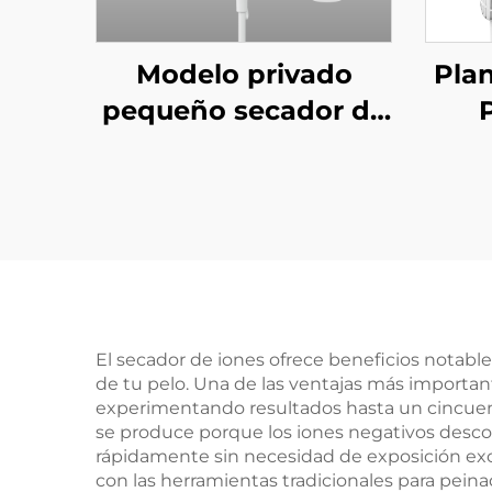
Modelo privado
Pla
pequeño secador de
P
pelo de alta
B
velocidad ≥5
Ca
millones/m³ de
Sec
plasma, 4
de
configuraciones de
C
calor, secador de
Rá
pelo ligero mini
El secador de iones ofrece beneficios notable
de tu pelo. Una de las ventajas más importa
experimentando resultados hasta un cincuen
se produce porque los iones negativos desc
rápidamente sin necesidad de exposición exce
con las herramientas tradicionales para pei