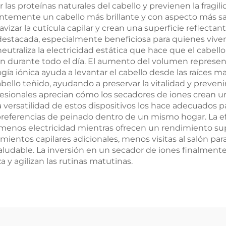
 las proteínas naturales del cabello y previenen la fragil
entemente un cabello más brillante y con aspecto más 
vizar la cutícula capilar y crean una superficie reflectant
destacada, especialmente beneficiosa para quienes vive
utraliza la electricidad estática que hace que el cabello
an durante todo el día. El aumento del volumen represe
nología iónica ayuda a levantar el cabello desde las raíce
ello teñido, ayudando a preservar la vitalidad y preveni
profesionales aprecian cómo los secadores de iones crean 
 La versatilidad de estos dispositivos los hace adecuados p
preferencias de peinado dentro de un mismo hogar. La efi
menos electricidad mientras ofrecen un rendimiento sup
entos capilares adicionales, menos visitas al salón para
aludable. La inversión en un secador de iones finalmente
 y agilizan las rutinas matutinas.