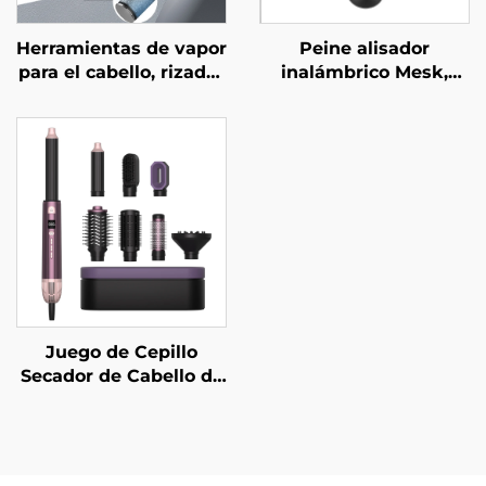
Herramientas de vapor
Peine alisador
para el cabello, rizador
inalámbrico Mesk,
cerámico, plancha
mini peine alisador
cerámica, ondulador,
portátil de doble uso
herramientas de
con calefacción MCH y
peinado, rizadores de
200 millones de iones
cabello, estilizador
negativos
eléctrico para rizar
moldeadores
Juego de Cepillo
Secador de Cabello de
Alta Velocidad para
Salón Plegable
Eléctrico con Pantalla
LCD de Temperatura