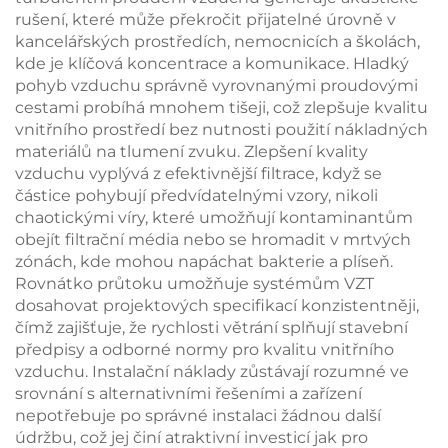
rušení, které může překročit přijatelné úrovně v
kancelářských prostředích, nemocnicích a školách,
kde je klíčová koncentrace a komunikace. Hladký
pohyb vzduchu správně vyrovnanými proudovými
cestami probíhá mnohem tišeji, což zlepšuje kvalitu
vnitřního prostředí bez nutnosti použití nákladných
materiálů na tlumení zvuku. Zlepšení kvality
vzduchu vyplývá z efektivnější filtrace, když se
částice pohybují předvídatelnými vzory, nikoli
chaotickými víry, které umožňují kontaminantům
obejít filtrační média nebo se hromadit v mrtvých
zónách, kde mohou napáchat bakterie a plíseň.
Rovnátko průtoku umožňuje systémům VZT
dosahovat projektových specifikací konzistentněji,
čímž zajišťuje, že rychlosti větrání splňují stavební
předpisy a odborné normy pro kvalitu vnitřního
vzduchu. Instalační náklady zůstávají rozumné ve
srovnání s alternativními řešeními a zařízení
nepotřebuje po správné instalaci žádnou další
údržbu, což jej činí atraktivní investicí jak pro