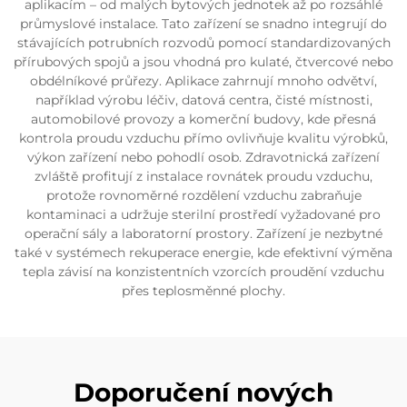
aplikacím – od malých bytových jednotek až po rozsáhlé
průmyslové instalace. Tato zařízení se snadno integrují do
stávajících potrubních rozvodů pomocí standardizovaných
přírubových spojů a jsou vhodná pro kulaté, čtvercové nebo
obdélníkové průřezy. Aplikace zahrnují mnoho odvětví,
například výrobu léčiv, datová centra, čisté místnosti,
automobilové provozy a komerční budovy, kde přesná
kontrola proudu vzduchu přímo ovlivňuje kvalitu výrobků,
výkon zařízení nebo pohodlí osob. Zdravotnická zařízení
zvláště profitují z instalace rovnátek proudu vzduchu,
protože rovnoměrné rozdělení vzduchu zabraňuje
kontaminaci a udržuje sterilní prostředí vyžadované pro
operační sály a laboratorní prostory. Zařízení je nezbytné
také v systémech rekuperace energie, kde efektivní výměna
tepla závisí na konzistentních vzorcích proudění vzduchu
přes teplosměnné plochy.
Doporučení nových