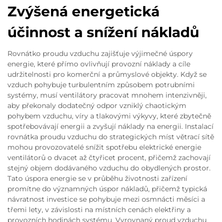
Zvýšená energetická
účinnost a snížení nákladů
Rovnátko proudu vzduchu zajišťuje výjimečné úspory
energie, které přímo ovlivňují provozní náklady a cíle
udržitelnosti pro komerční a průmyslové objekty. Když se
vzduch pohybuje turbulentním způsobem potrubními
systémy, musí ventilátory pracovat mnohem intenzivněji,
aby překonaly dodatečný odpor vzniklý chaotickým
pohybem vzduchu, víry a tlakovými výkyvy, které zbytečně
spotřebovávají energii a zvyšují náklady na energii. Instalací
rovnátka proudu vzduchu do strategických míst větrací sítě
mohou provozovatelé snížit spotřebu elektrické energie
ventilátorů o dvacet až čtyřicet procent, přičemž zachovají
stejný objem dodávaného vzduchu do obydlených prostor.
Tato úspora energie se v průběhu životnosti zařízení
promítne do významných úspor nákladů, přičemž typická
návratnost investice se pohybuje mezi osmnácti měsíci a
třemi lety, v závislosti na místních cenách elektřiny a
provozních hodinách systému. Vyrovnaný proud vzduchu