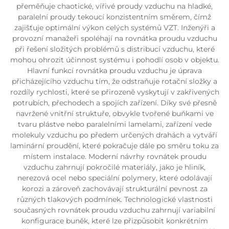
přeměňuje chaotické, vířivé proudy vzduchu na hladké,
paralelní proudy tekoucí konzistentním směrem, čímž
zajišťuje optimální výkon celých systémů VZT. Inženýři a
provozní manažeři spoléhají na rovnátka proudu vzduchu
při řešení složitých problémů s distribucí vzduchu, které
mohou ohrozit účinnost systému i pohodlí osob v objektu.
Hlavní funkcí rovnátka proudu vzduchu je úprava
přicházejícího vzduchu tím, že odstraňuje rotační složky a
rozdíly rychlosti, které se přirozeně vyskytují v zakřivených
potrubích, přechodech a spojích zařízení. Díky své přesně
navržené vnitřní struktuře, obvykle tvořené buňkami ve
tvaru plástve nebo paralelními lamelami, zařízení vede
molekuly vzduchu po předem určených drahách a vytváří
laminární proudění, které pokračuje dále po směru toku za
místem instalace. Moderní návrhy rovnátek proudu
vzduchu zahrnují pokročilé materiály, jako je hliník,
nerezová ocel nebo speciální polymery, které odolávají
korozi a zároveň zachovávají strukturální pevnost za
různých tlakových podmínek. Technologické vlastnosti
současných rovnátek proudu vzduchu zahrnují variabilní
konfigurace buněk, které lze přizpůsobit konkrétním