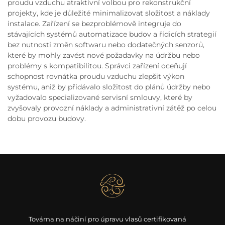
proudu vzduchu atraktivní volbou pro rekonstrukční
projekty, kde je důležité minimalizovat složitost a náklady
instalace. Zařízení se bezproblémově integruje do
stávajících systémů automatizace budov a řídicích strategií
bez nutnosti změn softwaru nebo dodatečných senzorů,
které by mohly zavést nové požadavky na údržbu nebo
problémy s kompatibilitou. Správci zařízení oceňují
schopnost rovnátka proudu vzduchu zlepšit výkon
systému, aniž by přidávalo složitost do plánů údržby nebo
vyžadovalo specializované servisní smlouvy, které by
zvyšovaly provozní náklady a administrativní zátěž po celou
dobu provozu budovy.
Továrna na náčiní pro úpravu vlasů certifikovaná