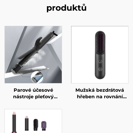
produktů
Parové účesové
Mužská bezdrátová
nástroje pleťový
hřeben na rovnání
žehličky keramické
vlasů, mini přenosný
holicí žehličky váleček
rolovací dvouúčelový s
vlnovačka stylovací
MCH ohřevem, 200
nástroje dočasné
milionů negativních
ohýbání vlasů
iontů pro tvarování