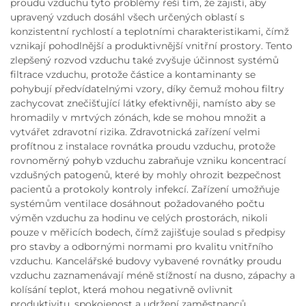
proudu vzduchu tyto problémy řeší tím, že zajistí, aby
upravený vzduch dosáhl všech určených oblastí s
konzistentní rychlostí a teplotními charakteristikami, čímž
vznikají pohodlnější a produktivnější vnitřní prostory. Tento
zlepšený rozvod vzduchu také zvyšuje účinnost systémů
filtrace vzduchu, protože částice a kontaminanty se
pohybují předvídatelnými vzory, díky čemuž mohou filtry
zachycovat znečišťující látky efektivněji, namísto aby se
hromadily v mrtvých zónách, kde se mohou množit a
vytvářet zdravotní rizika. Zdravotnická zařízení velmi
profítnou z instalace rovnátka proudu vzduchu, protože
rovnoměrný pohyb vzduchu zabraňuje vzniku koncentrací
vzdušných patogenů, které by mohly ohrozit bezpečnost
pacientů a protokoly kontroly infekcí. Zařízení umožňuje
systémům ventilace dosáhnout požadovaného počtu
výměn vzduchu za hodinu ve celých prostorách, nikoli
pouze v měřicích bodech, čímž zajišťuje soulad s předpisy
pro stavby a odbornými normami pro kvalitu vnitřního
vzduchu. Kancelářské budovy vybavené rovnátky proudu
vzduchu zaznamenávají méně stížností na dusno, zápachy a
kolísání teplot, která mohou negativně ovlivnit
produktivitu, spokojenost a udržení zaměstnanců.