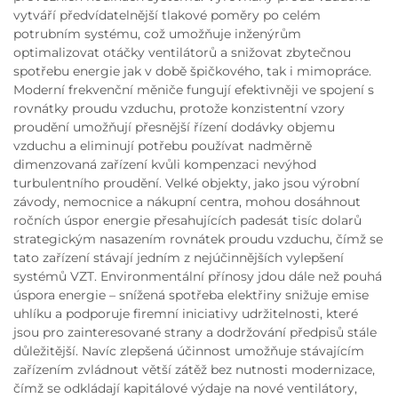
vytváří předvídatelnější tlakové poměry po celém
potrubním systému, což umožňuje inženýrům
optimalizovat otáčky ventilátorů a snižovat zbytečnou
spotřebu energie jak v době špičkového, tak i mimopráce.
Moderní frekvenční měniče fungují efektivněji ve spojení s
rovnátky proudu vzduchu, protože konzistentní vzory
proudění umožňují přesnější řízení dodávky objemu
vzduchu a eliminují potřebu používat nadměrně
dimenzovaná zařízení kvůli kompenzaci nevýhod
turbulentního proudění. Velké objekty, jako jsou výrobní
závody, nemocnice a nákupní centra, mohou dosáhnout
ročních úspor energie přesahujících padesát tisíc dolarů
strategickým nasazením rovnátek proudu vzduchu, čímž se
tato zařízení stávají jedním z nejúčinnějších vylepšení
systémů VZT. Environmentální přínosy jdou dále než pouhá
úspora energie – snížená spotřeba elektřiny snižuje emise
uhlíku a podporuje firemní iniciativy udržitelnosti, které
jsou pro zainteresované strany a dodržování předpisů stále
důležitější. Navíc zlepšená účinnost umožňuje stávajícím
zařízením zvládnout větší zátěž bez nutnosti modernizace,
čímž se odkládají kapitálové výdaje na nové ventilátory,