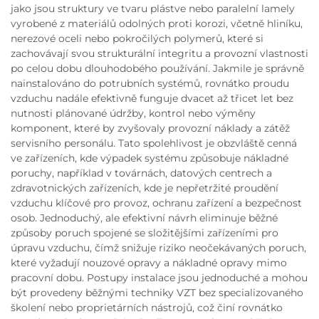
jako jsou struktury ve tvaru plástve nebo paralelní lamely
vyrobené z materiálů odolných proti korozi, včetně hliníku,
nerezové oceli nebo pokročilých polymerů, které si
zachovávají svou strukturální integritu a provozní vlastnosti
po celou dobu dlouhodobého používání. Jakmile je správně
nainstalováno do potrubních systémů, rovnátko proudu
vzduchu nadále efektivně funguje dvacet až třicet let bez
nutnosti plánované údržby, kontrol nebo výměny
komponent, které by zvyšovaly provozní náklady a zátěž
servisního personálu. Tato spolehlivost je obzvláště cenná
ve zařízeních, kde výpadek systému způsobuje nákladné
poruchy, například v továrnách, datových centrech a
zdravotnických zařízeních, kde je nepřetržité proudění
vzduchu klíčové pro provoz, ochranu zařízení a bezpečnost
osob. Jednoduchý, ale efektivní návrh eliminuje běžné
způsoby poruch spojené se složitějšími zařízeními pro
úpravu vzduchu, čímž snižuje riziko neočekávaných poruch,
které vyžadují nouzové opravy a nákladné opravy mimo
pracovní dobu. Postupy instalace jsou jednoduché a mohou
být provedeny běžnými techniky VZT bez specializovaného
školení nebo proprietárních nástrojů, což činí rovnátko