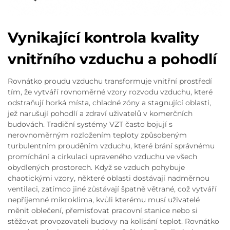
Vynikající kontrola kvality
vnitřního vzduchu a pohodlí
Rovnátko proudu vzduchu transformuje vnitřní prostředí
tím, že vytváří rovnoměrné vzory rozvodu vzduchu, které
odstraňují horká místa, chladné zóny a stagnující oblasti,
jež narušují pohodlí a zdraví uživatelů v komerčních
budovách. Tradiční systémy VZT často bojují s
nerovnoměrným rozložením teploty způsobeným
turbulentním prouděním vzduchu, které brání správnému
promíchání a cirkulaci upraveného vzduchu ve všech
obydlených prostorech. Když se vzduch pohybuje
chaotickými vzory, některé oblasti dostávají nadměrnou
ventilaci, zatímco jiné zůstávají špatně větrané, což vytváří
nepříjemné mikroklima, kvůli kterému musí uživatelé
měnit oblečení, přemisťovat pracovní stanice nebo si
stěžovat provozovateli budovy na kolísání teplot. Rovnátko