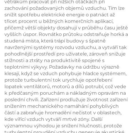
větrákům pracovat při nižších otáčkách při
zachování požadovaných objemů vzduchu. Tím lze
snížit spotřebu elektrické energie o patnáct až
třicet procent u běžných komerčních aplikací,
přičemž větší objekty dosahují v průběhu času ještě
vyšších úspor. Rovnátko průtoku odstraňuje horká a
studená místa, která trápí budovy s špatně
navrženými systémy rozvodu vzduchu, a vytváří tak
pohodlnější prostředí pro uživatele, zároveň snižuje
stížnosti a ztráty na produktivitě spojené s
teplotními výkyvy. Požadavky na údržbu výrazně
klesají, když se vzduch pohybuje hladce systémem,
protože turbulentní tok urychluje opotřebení
lopatek ventilátorů, motorů a dílů potrubí, což vede
k předčasným poruchám a nákladným opravám na
poslední chvíli. Zařízení prodlužuje životnost zařízení
snížením mechanického namáhání pohyblivých
částí a zabraňuje hromadění nečistot v oblastech,
kde vířící vzduch vytváří mrtvé zóny. Další
významnou výhodou je snížení hlučnosti, protože
turbulentní proudění vzduchu generuje akustické