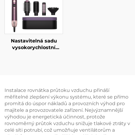
elektrický curler
Nastavitelná sadu
vysokorychlostní
salonový kartáč na
sušení vlasů, skládací
elektrický s displejem
teploty LCD,
jednokrokový
stylingový přístroj
Instalace rovnátka průtoku vzduchu přináší
měřitelné zlepšení výkonu systému, které se přímo
promítá do úspor nákladů a provozních výhod pro
majitele a provozovatele zařízení. Nejvýznamnější
výhodou je energetická účinnost, protože
rovnoměrný průtok vzduchu snižuje tlakové ztráty v
celé síti potrubí, což umožňuje ventilátorům a