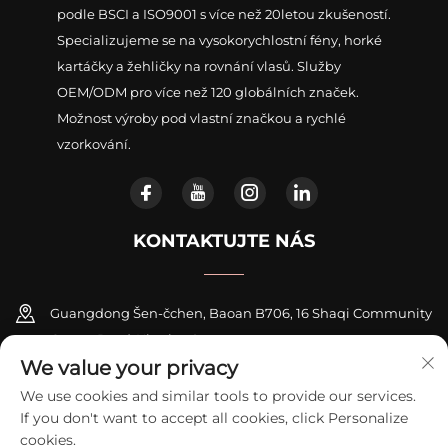
podle BSCI a ISO9001 s více než 20letou zkušeností.
Specializujeme se na vysokorychlostní fény, horké
kartáčky a žehličky na rovnání vlasů. Služby
OEM/ODM pro více než 120 globálních značek.
Možnost výroby pod vlastní značkou a rychlé
vzorkování.
KONTAKTUJTE NÁS
Guangdong Šen-čchen, Baoan B706, 16 Shaqi Community
Centre Road, Xinqiao Street
We value your privacy
+86-18948311339
We use cookies and similar tools to provide our services.
If you don't want to accept all cookies, click Personalize
[email protected]
cookies.