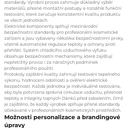
standardy. Výrobní proces zahrnuje důkladný výběr
materiálů, přesné montážní postupy a rozsáhlé funkční
testování, které zaručuje konzistentní kvalitu produktu
ve všech jednotkách.
Elektrické komponenty splňují mezinárodní
bezpečnostní standardy pro profesionální kosmetické
zařízení a jsou vybaveny několika bezpečnostními prvky,
včetně automatické regulace teploty a ochrany proti
přehřátí. Systém chladicího vzduchového výfuku
obsahuje bezpečnostní mechanismy, které zajišťují
nepřetržitý provoz i za náročných podmínek
profesionálního použití.
Protokoly zajištění kvality zahrnují testování tepelného
výkonu, hodnocení odolnosti a ověření elektrické
bezpečnosti. Každá jednotka je individuálně testována,
aby byla potvrzena správná cirkulace vzduchu, přesnost
teploty a integrity topných článků před zabalením, čímž
je zajištěno, že každý výrobek splňuje přísné standardy
očekávané v profesionálních kosmetických prostředích.
Možnosti personalizace a brandingové
úpravy