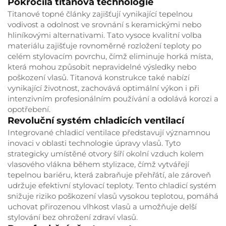
Pokročilá titanová technologie
Titanové topné články zajišťují vynikající tepelnou
vodivost a odolnost ve srovnání s keramickými nebo
hliníkovými alternativami. Tato vysoce kvalitní volba
materiálu zajišťuje rovnoměrné rozložení teploty po
celém stylovacím povrchu, čímž eliminuje horká místa,
která mohou způsobit nepravidelné výsledky nebo
poškození vlasů. Titanová konstrukce také nabízí
vynikající životnost, zachovává optimální výkon i při
intenzivním profesionálním používání a odolává korozi a
opotřebení.
Revoluční systém chladicích ventilací
Integrované chladicí ventilace představují významnou
inovaci v oblasti technologie úpravy vlasů. Tyto
strategicky umístěné otvory šíří okolní vzduch kolem
vlasového vlákna během stylizace, čímž vytvářejí
tepelnou bariéru, která zabraňuje přehřátí, ale zároveň
udržuje efektivní stylovací teploty. Tento chladicí systém
snižuje riziko poškození vlasů vysokou teplotou, pomáhá
uchovat přirozenou vlhkost vlasů a umožňuje delší
stylování bez ohrožení zdraví vlasů.