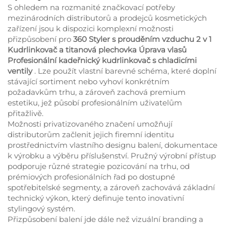
S ohledem na rozmanité značkovací potřeby
mezinárodních distributorů a prodejců kosmetických
zařízení jsou k dispozici komplexní možnosti
přizpůsobení pro
360 Styler s prouděním vzduchu 2 v 1
Kudrlinkovač a titanová plechovka Úprava vlasů
Profesionální kadeřnický kudrlinkovač s chladicími
ventily
. Lze použít vlastní barevné schéma, které doplní
stávající sortiment nebo vyhoví konkrétním
požadavkům trhu, a zároveň zachová premium
estetiku, jež působí profesionálním uživatelům
přitažlivě.
Možnosti privatizovaného značení umožňují
distributorům začlenit jejich firemní identitu
prostřednictvím vlastního designu balení, dokumentace
k výrobku a výběru příslušenství. Pružný výrobní přístup
podporuje různé strategie pozicování na trhu, od
prémiových profesionálních řad po dostupné
spotřebitelské segmenty, a zároveň zachovává základní
technický výkon, který definuje tento inovativní
stylingový systém.
Přizpůsobení balení jde dále než vizuální branding a