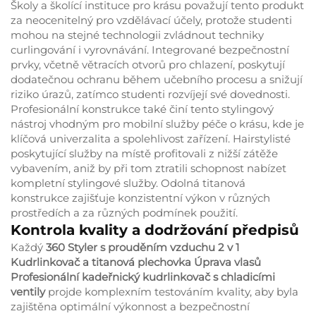
Školy a školící instituce pro krásu považují tento produkt
za neocenitelný pro vzdělávací účely, protože studenti
mohou na stejné technologii zvládnout techniky
curlingování i vyrovnávání. Integrované bezpečnostní
prvky, včetně větracích otvorů pro chlazení, poskytují
dodatečnou ochranu během učebního procesu a snižují
riziko úrazů, zatímco studenti rozvíjejí své dovednosti.
Profesionální konstrukce také činí tento stylingový
nástroj vhodným pro mobilní služby péče o krásu, kde je
klíčová univerzalita a spolehlivost zařízení. Hairstylisté
poskytující služby na místě profitovali z nižší zátěže
vybavením, aniž by při tom ztratili schopnost nabízet
kompletní stylingové služby. Odolná titanová
konstrukce zajišťuje konzistentní výkon v různých
prostředích a za různých podmínek použití.
Kontrola kvality a dodržování předpisů
Každý
360 Styler s prouděním vzduchu 2 v 1
Kudrlinkovač a titanová plechovka Úprava vlasů
Profesionální kadeřnický kudrlinkovač s chladicími
ventily
projde komplexním testováním kvality, aby byla
zajištěna optimální výkonnost a bezpečnostní