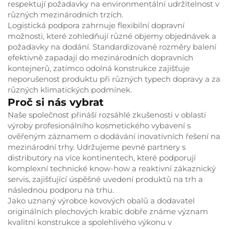
respektují požadavky na environmentální udržitelnost v
různých mezinárodních trzích.
Logistická podpora zahrnuje flexibilní dopravní
možnosti, které zohledňují různé objemy objednávek a
požadavky na dodání. Standardizované rozměry balení
efektivně zapadají do mezinárodních dopravních
kontejnerů, zatímco odolná konstrukce zajišťuje
neporušenost produktu při různých typech dopravy a za
různých klimatických podmínek.
Proč si nás vybrat
Naše společnost přináší rozsáhlé zkušenosti v oblasti
výroby profesionálního kosmetického vybavení s
ověřeným záznamem o dodávání inovativních řešení na
mezinárodní trhy. Udržujeme pevné partnery s
distributory na více kontinentech, které podporují
komplexní technické know-how a reaktivní zákaznický
servis, zajišťující úspěšné uvedení produktů na trh a
následnou podporu na trhu.
Jako uznaný výrobce kovových obalů a dodavatel
originálních plechových krabic dobře známe význam
kvalitní konstrukce a spolehlivého výkonu v