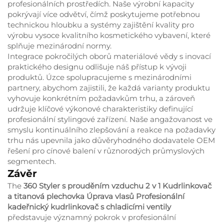
profesionálních prostředích. Naše výrobní kapacity
pokrývají více odvětví, čímž poskytujeme potřebnou
technickou hloubku a systémy zajištění kvality pro
výrobu vysoce kvalitního kosmetického vybavení, které
splňuje mezinárodní normy.
Integrace pokročilých oborů materiálové vědy s inovací
praktického designu odlišuje náš přístup k vývoji
produktů. Úzce spolupracujeme s mezinárodními
partnery, abychom zajistili, že každá varianty produktu
vyhovuje konkrétním požadavkům trhu, a zároveň
udržuje klíčové výkonové charakteristiky definující
profesionální stylingové zařízení. Naše angažovanost ve
smyslu kontinuálního zlepšování a reakce na požadavky
trhu nás upevnila jako důvěryhodného dodavatele OEM
řešení pro cínové balení v různorodých průmyslových
segmentech.
Závěr
The
360 Styler s prouděním vzduchu 2 v 1 Kudrlinkovač
a titanová plechovka Úprava vlasů Profesionální
kadeřnický kudrlinkovač s chladicími ventily
představuje významný pokrok v profesionální