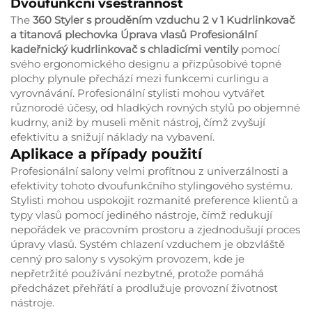
Dvoufunkční všestrannost
The
360 Styler s prouděním vzduchu 2 v 1 Kudrlinkovač
a titanová plechovka Úprava vlasů Profesionální
kadeřnický kudrlinkovač s chladicími ventily
pomocí
svého ergonomického designu a přizpůsobivé topné
plochy plynule přechází mezi funkcemi curlingu a
vyrovnávání. Profesionální stylisti mohou vytvářet
různorodé účesy, od hladkých rovných stylů po objemné
kudrny, aniž by museli měnit nástroj, čímž zvyšují
efektivitu a snižují náklady na vybavení.
Aplikace a případy použití
Profesionální salony velmi profítnou z univerzálnosti a
efektivity tohoto dvoufunkčního stylingového systému.
Stylisti mohou uspokojit rozmanité preference klientů a
typy vlasů pomocí jediného nástroje, čímž redukují
nepořádek ve pracovním prostoru a zjednodušují proces
úpravy vlasů. Systém chlazení vzduchem je obzvláště
cenný pro salony s vysokým provozem, kde je
nepřetržité používání nezbytné, protože pomáhá
předcházet přehřátí a prodlužuje provozní životnost
nástroje.