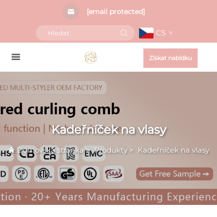
[email protected]
CS
Získat nabídku
Kadeřníček na vlasy
Domovská stránka
>
Produkty
>
Kadeřníček na vlasy