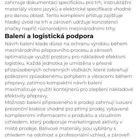
zahrnuje dokumentaci specifickou pro trh, instruktážní
materiály vícero jazyků a elektrické specifikace vhodné
pro danou oblast. Tento komplexní přístup zajišťuje
hladký úvod na trh a zároveň udržuje konzistenci
značky napříč různorodými mezinárodními trhy.
Balení a logistická podpora
Návrh balení klade důraz na ochranu výrobku během
mezinárodního přepravního procesu a zároveň
optimalizuje využití prostoru pro nákladově efektivní
logistiku. Každá jednotka je umístěna v přesně
přizpůsobených ochranných vložkách, které zabraňují
poškození způsobenému pohybem a vibracemi během
přepravy, zatímco kompaktní návrh balení
maximalizuje využití kontejnerů pro zlepšení nákladové
efektivity přepravy.
Možnosti balení připraveného k prodeji zahrnují luxusní
prezenční krabice vhodné pro přímý prodej, vybavené
komplexními informacemi o produktu a vizuálním
vzhledem, který podporuje marketingové aktivity v
místě prodeje. Balivové materiály jsou vybírány s
ohledem na odolnost a profesionální vzhled, a zároveň