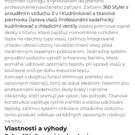
možnosti curlingu a vyrovnávání do jednoho
profesionálně navrženého zařízení. Zařízení
360 Styler s
prouděním vzduchu 2 v 1 Kudrlinkovač a titanová
plechovka Úprava vlasů Profesionální kadeřnický
kudrlinkovač s chladicími ventily
vlastní prémiové topné
desky z titanu, které zajišťují rovnoměrné rozložení
tepla na všechny typy vlasů, zatímco integrované
chladicí větrací otvory neustále chrání vlasy před
nadměrným tepelným poškozením. Jedinečný systém
proudění vzduchu vytváří ochrannou bariéru, která
pomáhá udržovat optimální teploty při úpravě vlasů a
současně snižuje dobu expozice teplu.
Koncept s dvojitou funkcí eliminuje potřebu více
úpravných nástrojů, čímž se stává ideálním řešením pro
profesionální kadeřnictví, školy krásy i náročné
zákazníky, kteří oceňují jak výkon, tak pohodlí. Titanová
konstrukce zajišťuje rychlé nahřátí a stálou udržování
teploty, zatímco systém cirkulace chladicího vzduchu
tento produkt odlišuje od běžných úpravných nástrojů
na trhu.
Vlastnosti a výhody