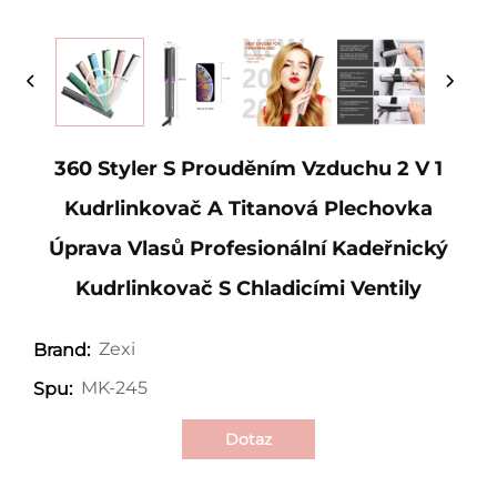
360 Styler S Prouděním Vzduchu 2 V 1
Kudrlinkovač A Titanová Plechovka
Úprava Vlasů Profesionální Kadeřnický
Kudrlinkovač S Chladicími Ventily
Zexi
Brand:
MK-245
Spu:
Dotaz