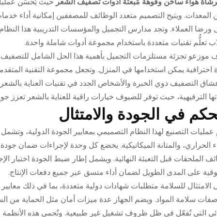
شاة هواء ساخن وفوهة مُبعثة أدوات تصفيف الشعر
حيث يُحسّن عملي
 المعدات. ويتيح التصميم متعدد الوظائف للمصففين إمكانية أداء خدما
 ورضا العملاء. وتجد مدارس التجميل والمؤسسات التدريبية هذا النظام
ب تعلُّم تقنيات متعددة باستخدام مجموعة أدوات شاملة واحدة.
 موزعو تجزئة مستلزمات التجميل بأهمية هذا الحل الشامل للتصفيف 
 احترافية يمكن استخدامها في المنزل. وتجعل مجموعة التقنية المتقدمة
اق التصفيف ذوي الخبرة والأشخاص الجدد في تقنيات العناية بالشعر. 
ها الترفيهية، حيث توفر للضيوف خيارات راقية للعناية بالشعر تعزز جو
حكم في الجودة والامتثال
 عمليات التصنيع لهذا النظام التصميمي بمعايير الجودة الدولية، وتشمل
اء الحراري، والمتانة الميكانيكية. يخضع كل وحدة لإجراءات ضمان جودة شا
ف الملحقات قبل التعبئة النهائية. ويشمل إطار ضبط الجودة اختبار الإج
وقية على المدى الطويل لضمان أداء متسق عبر جميع دفعات الإنتاج.
الامتثال للسلامة متطلبات شهادات دولية متعددة، بما في ذلك معايير ا
فات سلامة المواد. ويضم الجهاز عدة ميزات أمان مثل الحماية من السخ
ائي التي تُفعّل في ظل ظروف تشغيل غير طبيعية. وتُحمي هذه الأنظمة ا