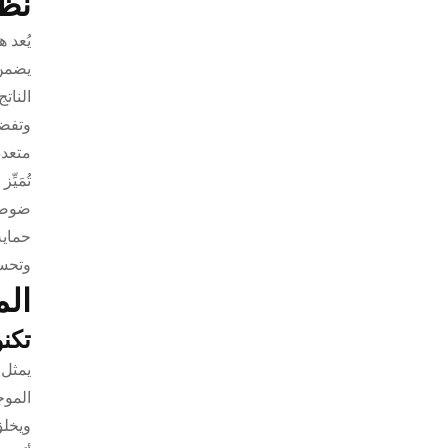
نظر
يُعد 
يضمن 
النات
وتفضي
متعدد
تُمَي
ضوضاء
حماية
وتحسي
الم
تكنو
يمثل 
الموج
ويخلق