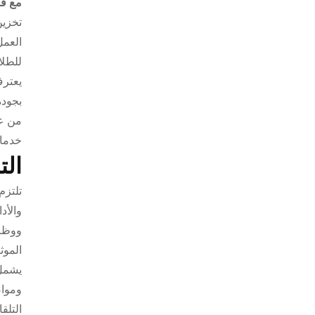
مع فر
تخزين
العمل
للطلا
يعترف
بجودة
من عش
خدمات
الت
تلتزم
والأد
ووظائ
الموث
يشمل 
ومواص
التلق