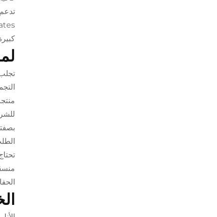
تدعم 
كبيرة
لما
تجلب 
التجم
منتجا
للشرك
بصفتن
تحتاج
منسقة
الحفا
الخ
الأنا