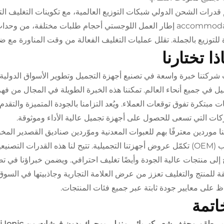
قدرات الشحن الدولي شبكات التوزيع العالمية، مع تكوينات التغليف ال
accommodates إطار العمل اللوجستي أحجام طلبات مختلفة، من 
 للتوزيع بالجملة. تقلل عمليات التغليف الفعالة من وقت المناورة م
ذا تختارنا
شركتنا خبرة واسعة في تصنيع أجهزة التجميل وتطوير الأسواق الدولية،
يل في جميع أنحاء العالم. تمكننا هذه الخبرة الطويلة في المجال من فه
ت مبتكرة تفوق توقعات العملاء. ويُعد التزامنا بالجودة المتميزة والتقدم ا
ات التي تسعى للحصول على أجهزة تجميل عالية الأداء وموثوقة.
ا موردين معترفًا بهم للعبوات المعدنية وموّردين صناديق القصدير ال
الطلب (OEM) تكمّل عروض أجهزتنا التجميلية. تتيح لنا هذه القدرات ا
 إلى منتجات عالية الجودة وأيضًا تغليف احترافي. ويضمن خبراؤنا في ت
 للمنتج والتغليف تعزز من عرض العلامة التجارية وجاذبيتها في السوق
ظ على معايير جودة ثابتة عبر جميع فئات المنتجات.
اتمة
بيب