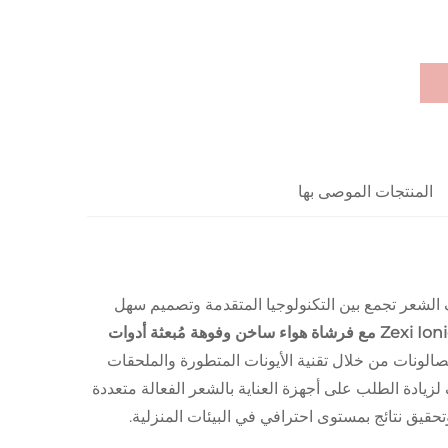
المنتجات الموصى بها
الشعر تجمع بين التكنولوجيا المتقدمة وتصميم سهل
طقم مجفف شعر كهربائي منزلي بمحرك بدون فرشات من Zexi Ionic مع فرشاة هواء ساخن وفوهة مُبعثة أدوات
 الصالونات من خلال تقنية الأيونات المتطورة والملحقات
زيادة الطلب على أجهزة العناية بالشعر الفعالة متعددة
يق نتائج بمستوى احترافي في البيئات المنزلية.