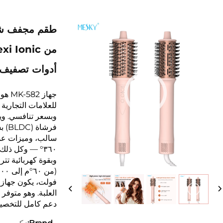
طقم مجفف شع
أدوات تصفيف 
جهاز
للعلامات التجارية 
وبسعر تنافسي. ويج
سالب، وميزات عملي
٣٦٠° — وكل ذلك في منتج واحد جاهز للتسويق.
دعم كامل للتخصي