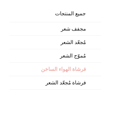
جميع المنتجات
مجفف شعر
مُجعّد الشعر
مُموّج الشعر
فرشاة الهواء الساخن
فرشاة مُجعّد الشعر