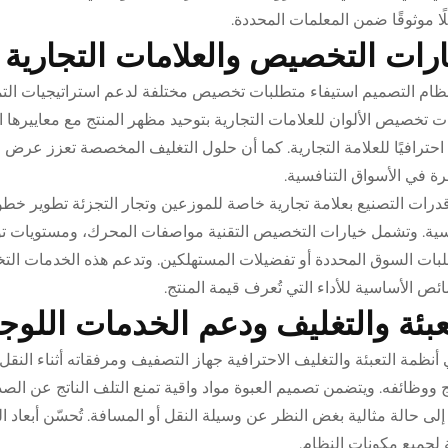
ًا موثوقًا ضمن المعلمات المحددة.
رات التخصيص والعلامات التجارية
نظام التصميم استيفاء متطلبات تخصيص مختلفة لدعم استراتيجيات التمي
ت تخصيص الألوان للعلامات التجارية بتوحيد مظهر المنتج مع معاييرها 
 احترافيًا للعلامة التجارية. كما أن حلول التغليف المخصصة تعزز عرض ا
رة في الأسواق التنافسية.
قدرات التصنيع بعلامة تجارية خاصة للموزعين وتجار التجزئة تطوير 
سية. وتشمل خيارات التخصيص التقنية مواصفات المحرك، ومستويات تولي
بات السوق المحددة أو تفضيلات المستهلكين. وتدعم هذه الخدمات التخص
ئص الأساسية للأداء التي تُعرف قيمة المنتج.
عبئة والتغليف ودعم الخدمات اللوج
أنظمة التعبئة والتغليف الاحترافية جهاز التصفيف ومرفقاته أثناء ال
ج ووظائفه. ويتضمن تصميم العبوة مواد واقية تمنع التلف الناتج عن الص
لى حالة مثالية بغض النظر عن وسيلة النقل أو المسافة. تُحسّن أبعاد
 لجميع مكونات النظام.