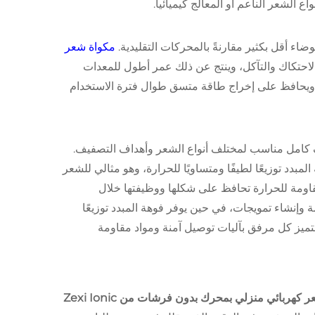
 الشعر الناعم أو المعالج كيميائياً.
اء أقل بكثير مقارنةً بالمحركات التقليدية.
مكواة شعر
الاحتكاك والتآكل، وينتج عن ذلك عمر أطول للمعدات
ة ويحافظ على إخراج طاقة متسق طوال فترة الاستخدام
كامل مناسب لمختلف أنواع الشعر وأهداف التصفيف.
بدد توزيعًا لطيفًا ومتساويًا للحرارة، وهو مثالي للشعر
قاومة للحرارة تحافظ على شكلها ووظيفتها خلال
 وإنشاء تمويجات، في حين يوفر فوهة المبدد توزيعًا
تتميز كل مرفق بآليات توصيل آمنة ومواد مقاومة
طقم مجفف شعر كهربائي منزلي بمحرك بدون فرشات من Zexi Ionic