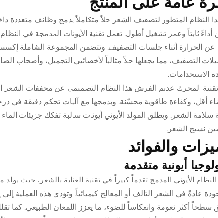
ة عامة على المنتج
هذا النظام المتطور لتصفيف الشعر حلاً متكاملاً يدمج وظائف متعددة 
أداءً ثابتاً وعمر تشغيل أطول. تعمل تقنية الأيونات المدمجة في النظام
ج عن الحرارة أثناء جلسات التصفيف. وتتضمن المجموعة الشاملة إكسس
لات التصفيف، مما يجعلها حلاً مثالياً لأخصائيي التجميل، وأصحاب الصا
ة الاستخدامات.
ِّز تقنية المحرك عديم الفرش هذا النظام التصميمي عن مجففات الشعر 
 أقل، وكفاءة طاقوية محسّنة. وبدمجها مع آليات تحكم دقيقة في در
 سلامة الشعر. ويطلق المولد الأيوني أيونات سالبة تفكك جزيئات الماء
ن نسيج الشعر.
يزات والفوائد
لوجيا أيونية متقدمة
النظام الأيوني المدمج تقدماً كبيراً في تقنية العناية بالشعر، حيث يولد 
ودة عادةً في الشعر التالف أو المعالج كيميائياً. وتؤدي هذه العملية إ
 سطحاً أكثر نعومة وانعكاساً للضوء، ما يعزز اللمعان الطبيعي. كما تقلل