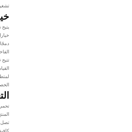
تشغيل
خيا
يتيح 
خيارا
دمجًا
الفاخ
تتيح 
القيا
لمتطل
الخصا
الت
تحمي 
المنت
تصل إ
كافية