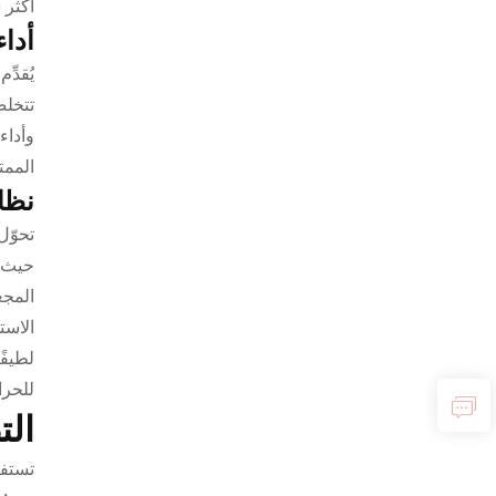
أكثر 
أدا
يُقدِ
تتخلص
وأداء
الممت
نظا
تحوّل
حيث ي
المجع
الاست
لطيفً
للحرا
الت
تستفي