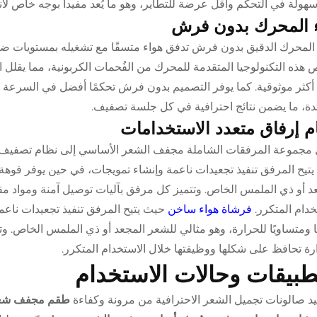
سهولة في التحكم وأقل عرضة للتطاير، وهو ما يُعد مفيداً بوجه خاص لأنواع
ء المحرك بدون فرش
ّم المحرك الدقيق بدون فرش تدفق هواء متسقًا مع تشغيله بمستويات ضوض
 هذه التكنولوجيا المتقدمة للمحرك من الفُحمات الكربونية، مما يقلل 
 أكثر موثوقية. كما يوفر التصميم بدون فرش تحكمًا أفضل في السرع
دة، ما يضمن نتائج احترافية في كل جلسة تصفيف.
م إرفاق متعدد الاستخدامات
 مجموعة المرفقات الشاملة مجفف الشعر الأساسي إلى نظام تصفيف 
تيح المرفق تنفيذ تجعيدات ناعمة وإنشاء تمويجات، في حين يوفر فوهة الم
د أو ذي الملمس الخاص. وتتميز كل مرفق بآليات توصيل آمنة ومواد م
خدام المتكرر.
فرشاة هواء ساخن
حيث يتيح المرفق تنفيذ تجعيدات ناعمة
ا ومتساويًا للحرارة، وهو مثالي للشعر المجعد أو ذي الملمس الخاص. و
رة تحافظ على شكلها ووظيفتها خلال الاستخدام المتكرر.
طبيقات وحالات الاستخدام
د صالونات تجميل الشعر الاحترافية من مرونة وكفاءة