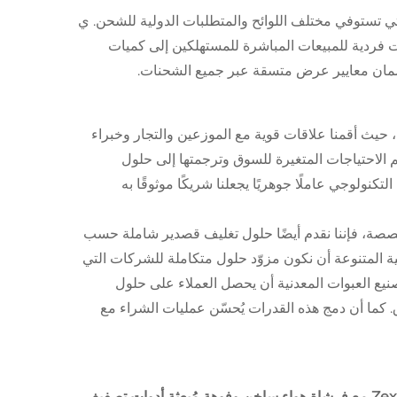
تي تستوفي مختلف اللوائح والمتطلبات الدولية للشحن. ي
وحدات فردية للمبيعات المباشرة للمستهلكين إلى كميات
ع ضمان معايير عرض متسقة عبر جميع الشحنات.
 حيث أقمنا علاقات قوية مع الموزعين والتجار وخبراء
م الاحتياجات المتغيرة للسوق وترجمتها إلى حلول
لتكنولوجي عاملًا جوهريًا يجعلنا شريكًا موثوقًا به
مخصصة، فإننا نقدم أيضًا حلول تغليف قصدير شاملة حسب
لتصنيعية المتنوعة أن نكون مزوّد حلول متكاملة للشركات التي
صنيع العبوات المعدنية أن يحصل العملاء على حلول
. كما أن دمج هذه القدرات يُحسّن عمليات الشراء مع
طقم مجفف شعر كهربائي منزلي بمحرك بدون فرشات من Zexi Ionic مع فرشاة هواء ساخن وفوهة مُبعثة أدوات تصفيف