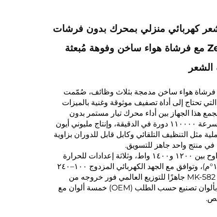
ر كهربائي منزلي بمحرك بدون فرشات
من Zexi Ionic مع فرشاة هواء ساخن وفوهة مُبعثة
الشعر
 MK-582 هو فرشاة هواء ساخن مدمجة بثلاث وظائف، صُمّمت
التي تحتاج إلى أداة تصفيف موثوقة وغنية بالميزات
مع هذا الجهاز بين أداء محرك تيار مستمر بدون
فرشاة (BLDC) بسرعة ١١٠٠٠٠ دورة في الدقيقة، وإنتاج مليوني أيون
ة مثل التنظيف التلقائي وكابل قابل للدوران بزاوية
وبقوة كهربائية تتراوح بين ١٢٠٠ و١٤٠٠ واط، وثلاثة إعدادات للحرارة
(من ٦٠°م إلى ١٠٠°م)، وتوافق مع الجهد الكهربائي المزدوج ١٠٠–٢٤٠
فولت، يكون جهاز MK-582 جاهزًا للتوزيع العالمي فور خروجه من
العلبة. وهو متوفر بألوان تصنيع حسب الطلب (OEM) خمسة ألوان مع
ص.