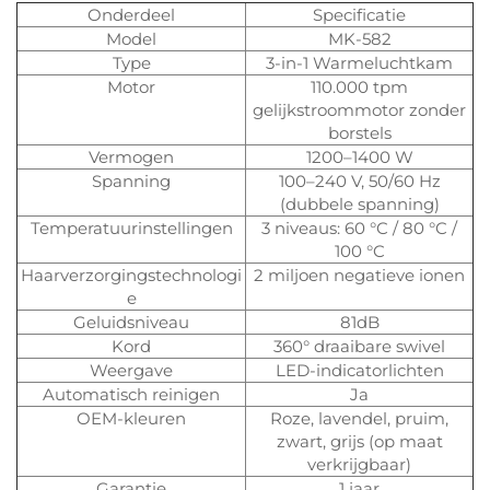
Onderdeel
Specificatie
Model
MK-582
Type
3-in-1 Warmeluchtkam
Motor
110.000 tpm
gelijkstroommotor zonder
borstels
Vermogen
1200–1400 W
Spanning
100–240 V, 50/60 Hz
(dubbele spanning)
Temperatuurinstellingen
3 niveaus: 60 °C / 80 °C /
100 °C
Haarverzorgingstechnologi
2 miljoen negatieve ionen
e
Geluidsniveau
81dB
Kord
360° draaibare swivel
Weergave
LED-indicatorlichten
Automatisch reinigen
Ja
OEM-kleuren
Roze, lavendel, pruim,
zwart, grijs (op maat
verkrijgbaar)
Garantie
1 jaar