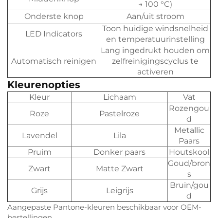
→ 100 °C)
Onderste knop
Aan/uit stroom
Toon huidige windsnelheid
LED Indicators
en temperatuurinstelling
Lang ingedrukt houden om
Automatisch reinigen
zelfreinigingscyclus te
activeren
Kleurenopties
Kleur
Lichaam
Vat
Rozengou
Roze
Pastelroze
d
Metallic
Lavendel
Lila
Paars
Pruim
Donker paars
Houtskool
Goud/bron
Zwart
Matte Zwart
s
Bruin/gou
Grijs
Leigrijs
d
Aangepaste Pantone-kleuren beschikbaar voor OEM-
bestellingen.