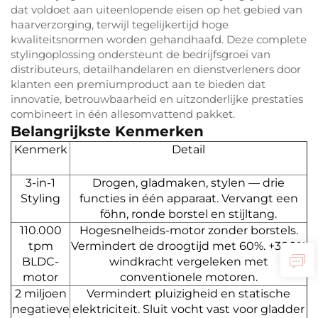
dat voldoet aan uiteenlopende eisen op het gebied van
haarverzorging, terwijl tegelijkertijd hoge
kwaliteitsnormen worden gehandhaafd. Deze complete
stylingoplossing ondersteunt de bedrijfsgroei van
distributeurs, detailhandelaren en dienstverleners door
klanten een premiumproduct aan te bieden dat
innovatie, betrouwbaarheid en uitzonderlijke prestaties
combineert in één allesomvattend pakket.
Belangrijkste Kenmerken
Kenmerk
Detail
3-in-1
Drogen, gladmaken, stylen — drie
Styling
functies in één apparaat. Vervangt een
föhn, ronde borstel en stijltang.
110.000
Hogesnelheids-motor zonder borstels.
tpm
Vermindert de droogtijd met 60%. +300%
BLDC-
windkracht vergeleken met
motor
conventionele motoren.
2 miljoen
Vermindert pluizigheid en statische
negatieve
elektriciteit. Sluit vocht vast voor gladder