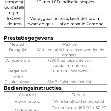
temperat
°C met LED-indicatielampjes.
uurinstelli
ngen
5 OEM-
Verkrijgbaar in roze, lavendel, pruim,
kleuren
zwart en grijs — of op maat in Pantone.
Prestatiegegevens
Metrisch
Waarde
Droogtijd
−60 % ten opzichte van conventionele
drogers
Windenergie
+300% ten opzichte van
standaardmotoren
Negatieve
2.000.000 ionen/cm³
ionen
Geluidsniveau
81 dB (fluisterstil bereik)
Bedieningsinstructies
Controle
Functie
Bovenknoop
Windsnelheid (3 niveaus)
Temperatuur (60 °C → 80 °C
Middenknop