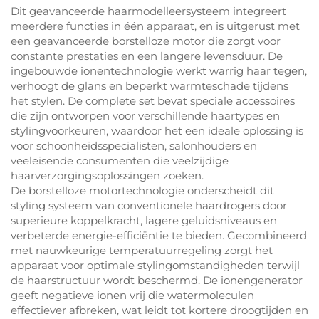
Dit geavanceerde haarmodelleersysteem integreert
meerdere functies in één apparaat, en is uitgerust met
een geavanceerde borstelloze motor die zorgt voor
constante prestaties en een langere levensduur. De
ingebouwde ionentechnologie werkt warrig haar tegen,
verhoogt de glans en beperkt warmteschade tijdens
het stylen. De complete set bevat speciale accessoires
die zijn ontworpen voor verschillende haartypes en
stylingvoorkeuren, waardoor het een ideale oplossing is
voor schoonheidsspecialisten, salonhouders en
veeleisende consumenten die veelzijdige
haarverzorgingsoplossingen zoeken.
De borstelloze motortechnologie onderscheidt dit
styling systeem van conventionele haardrogers door
superieure koppelkracht, lagere geluidsniveaus en
verbeterde energie-efficiëntie te bieden. Gecombineerd
met nauwkeurige temperatuurregeling zorgt het
apparaat voor optimale stylingomstandigheden terwijl
de haarstructuur wordt beschermd. De ionengenerator
geeft negatieve ionen vrij die watermoleculen
effectiever afbreken, wat leidt tot kortere droogtijden en