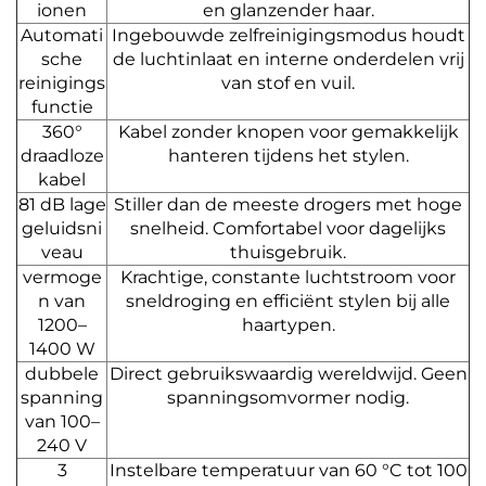
ionen
en glanzender haar.
Automati
Ingebouwde zelfreinigingsmodus houdt
sche
de luchtinlaat en interne onderdelen vrij
reinigings
van stof en vuil.
functie
360°
Kabel zonder knopen voor gemakkelijk
draadloze
hanteren tijdens het stylen.
kabel
81 dB lage
Stiller dan de meeste drogers met hoge
geluidsni
snelheid. Comfortabel voor dagelijks
veau
thuisgebruik.
vermoge
Krachtige, constante luchtstroom voor
n van
sneldroging en efficiënt stylen bij alle
1200–
haartypen.
1400 W
dubbele
Direct gebruikswaardig wereldwijd. Geen
spanning
spanningsomvormer nodig.
van 100–
240 V
3
Instelbare temperatuur van 60 °C tot 100