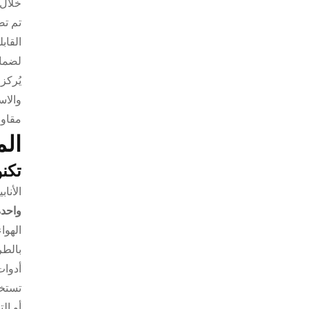
خلال 
تم تص
القاب
لضمان
يُركز
والاس
مقاوم
الم
تكن
الأنا
واحدة
الهوا
بالطر
أدوات
تستخد
أو ال