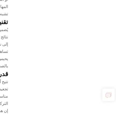
المها
تشبه 
تقني
يُضمن
نتائج
إلى ن
تساهم
يحبس 
بالصح
قدر
تتيح 
تجعيد
مناسب
الترك
إن هذ