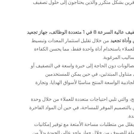
افرين بشكل متكرر والذين يحتاجون إلى حلول تصفيف
Zex ماكينة تصفيف عالية السرعة 8 في 1 متعددة الوظائف، جهاز تجعيد
وأداة تجعيد
من خلال تقليل استثمار المعدات وتبسيط
لعملاء باستخدام أداة واحدة فقط، مما يحسن الكفاءة
ساليب المرغوبة.
لصالونات دون الحاجة إلى خبرة واسعة في التصفيف أو
ي متناول المبتدئين، في حين يمكن للمستخدمين
بية الواسعة المنتج مناسبًا لأسواق الهدايا، وتجارة
، والتي تلبي احتياجات متعددة للعملاء من خلال وحدة
للتخزين بالتصميم الموفر للمساحة، في حين أن المواد الفاخرة
دة.
قلل من متطلبات مساحة الأمتعة مع توفير إمكانيات
لة للضيوف من خلال جهاز واحد عالي الجودة بدلاً من