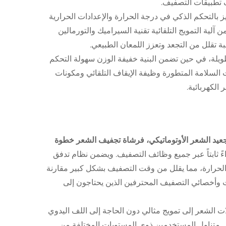
تطبيقات التصفيف.
 بالتحكم الذكي في درجة الحرارة والإعدادات الحرارية
آلية التمويج التلقائية تقنية السيراميك والتورمالين
ة تقلل من التجعد وتعزز اللمعان الطبيعي.
ويلة، في حين تضمن البنية خفيفة الوزن سهولة التحكم
السلامة المتطورة وظيفة الإيقاف التلقائي ومكونات
الكهربائية.
 1 متعددة الوظائف، جهاز تجعيد الشعر الأوتوماتيكي، فرشاة تجفيف الشعر خطوة
ءً ثابتاً عبر جميع وظائف التصفيف. ويضمن نظام تدفق
 الحرارة، مما يقلل من وقت التصفيف بشكل كبير مقارنة
قت وأخصائي التصفيف المحترفين الذين يحتاجون إلى
ات الشعر إلى تمويج مثالي دون الحاجة إلى اللف اليدوي
ة في متناول المستخدمين ذوي المستويات المختلفة من