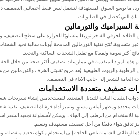
رة، ما يوسع السوق المستهدفة لتشمل ليس فقط أخصائيي التصفيف ذوي ال
تلك التي تُحصل في الصالونات.
ة السيراميك والتورمالين
 الطلاء الخزفي الفاخر توزيعًا متساويًا للحرارة على سطح التصفيف،
 غير متساوية. تُنتج تقنية التورمالين المدمجة أيونات سالبة تحيد الشحنات
تائج أكثر نعومة ولمعانًا مع تقليل الشحنات الساكنة والتجعد.
 هذه المواد المتقدمة في ممارسات تصفيف أكثر صحة من خلال الحفاظ
الرطوبة والزيوت الطبيعية. يُعد مزيج تقنيتي الخزف والتورمالين من هذا
ة العامة للشعر إلى جانب الأداء في التصفيف.
ات تصفيف متعددة الاستخدامات
أدوات التثبيت القابلة للتبديل المتعددة للمستخدمين إنشاء تسريحات شع
ات محددة ومظهر أملس مستوٍ. وتتميز أداة فرشاة التصفيف بتقنية شعي
ة للاستخدام من الرطب إلى الجاف. ويمكن لأسطوانة تجعيد الشعر است
يز تدفق هواء دقيقًا من أجل تصفيف مستهدف وتنعيم.
ه الوظائف الشاملة تلغي الحاجة إلى استخدام مكواة تجعيد منفصلة، 