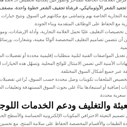
تجعيد الشعر الأوتوماتيكي، فرشاة تجفيف الشعر خطوة واحدة، مصفف 
مة التجارية الخاصة بهم وتتماشى مع مكانتهم في السوق. وتتيح خيارات ا
رية مع الحفاظ على الوظائف المتقدمة وبناء الجودة.
تخصيصات التغليف علبًا تحمل العلامة التجارية، وأدلة الإرشادات، ومواد
 أن تتضمن تصاميم التغليف المخصصة ألوانًا معينة، وشعارات، ورسائل
مية.
تعديل المواصفات الفنية لتلبية متطلبات إقليمية محددة أو تفضيلات الس
ادات الأمنية التي تضمن الامتثال للوائح المحلية. وتسهّل هذه الخيارا
 عبر جميع أشكال السوق المختلفة.
تخصيص الملحقات تكوينات وصل محددة حسب السوق، تُراعي تفضيلات ا
ت إضافية أو استبعادها بناءً على بحوث السوق المستهدفة وتعليقات ال
سعرية محددة.
عبئة والتغليف ودعم الخدمات اللوج
تصميم التعبئة الاحترافي المكونات الإلكترونية الحساسة والأسطح الخزفي
ة الطبقات والأقسام المخصصة الحفاظ على سلامة المنتج، مع تحسين