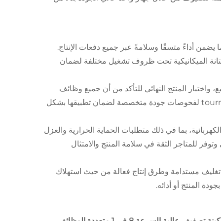
ا يضمن أداءً متسقًا وسلامةً عبر جميع دفعات الإنتاج.
والمتانة الميكانيكية تحت ظروف تشغيل مختلفة لضمان
واختبار المنتج النهائي للتأكد من أن جميع وظائف
التصميم تفي بمعايير الأداء المحددة. وتتعرض الطلاءات الخزفية وال tourmaline لفحوصات جودة متخصصة لضمان تطبيقها بشكل
الكهربائية، بما في ذلك متطلبات الحماية الحرارية والعزل
وتوفر للمتاجر الثقة في سلامة المنتج والامتثال
د تغليف مستدامة وطرق إنتاج فعالة من حيث استهلاك
Zex ماكينة تصفيف عالية السرعة 8 في 1 متعددة الوظائف،