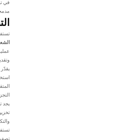
في تو
مدمج
الت
تستفي
الشعر
عمليا
وتقدي
يقدّر
استخد
المتق
التجز
يجد ت
والتك
تستفي
تصفيف