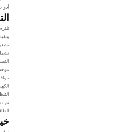
أدوات
الت
تلتزم
وتقيم
تشغيل
تشمل 
موحد 
تتواف
الكهر
التنظ
تم دم
الطاقة، بم
خيا
توفر 