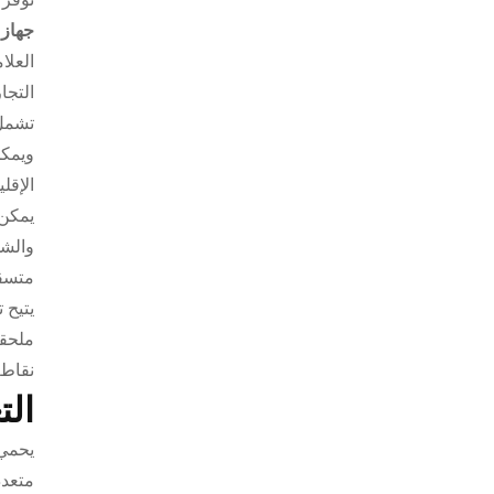
جهاز 
العلا
التجا
تشمل 
ويمكن
الإقلي
يمكن 
والشه
متسقة
يتيح 
ملحقا
نقاط 
الت
يحمي 
متعدد