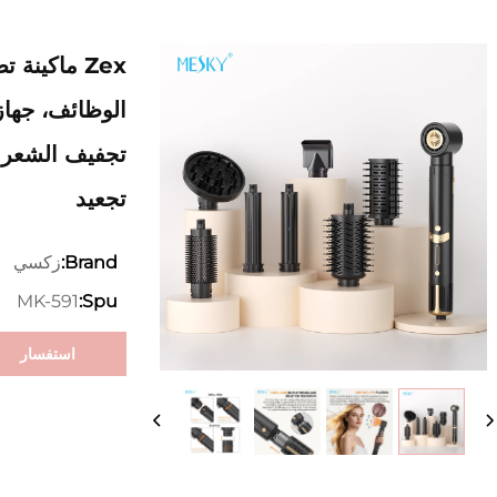
الوظائف، جهاز
تجفيف الشعر 
تجعيد
زكسي
Brand:
MK-591
Spu:
استفسار