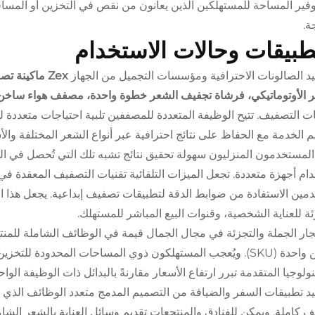
فير المساحة للمستهلكين الذين يعانون من نقص في التخزين أو المس
ة.
طبيقات وحالات الاستخدام
د الصالونات الاحترافية ومؤسسات التجميل من الجهاز
 الأوتوماتيكي، فرشاة تجفيف الشعر خطوة واحدة، مصفف هواء ساخن 
ت التصفيف. تتيح الوظيفة المتعددة للمصففين تلبية احتياجات متعددة ل
م الخدمة مع الحفاظ على نتائج احترافية عبر أنواع الشعر المختلفة والأ
 المستخدمون المنزليون سهولة تحقيق نتائج تشبه تلك التي تُحصل في ا
ام أجهزة متعددة. تجعل الميزات التلقائية تقنيات التصفيف المعقدة ف
دمين الاستفادة من ضوابط الدقة لتطبيقات تصفيف إبداعية. يجعل هذا الجاذ
ئة للعناية الشخصية، وقنوات البيع المباشر للمستهلك.
جار الجملة والتجزئة في مجال الجمال قيمة في الوظائف الشاملة للمنتج
تخزين واحدة (SKU). ويُعجب المستهلكون ذوي المساحات المحدودة 
نولوجيا المتقدمة تبرر ارتفاع الأسعار مقارنةً بالبدائل ذات الوظيفة الواح
د تطبيقات السفر والضيافة من التصميم المدمج متعدد الوظائف الذي ي
 كاملة. ويمكن للفنادق والمنتجعات تقديم وسائل العناية بالشعر الشام