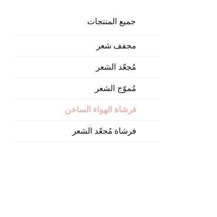
جميع المنتجات
مجفف شعر
مُجعّد الشعر
مُموّج الشعر
فرشاة الهواء الساخن
فرشاة مُجعّد الشعر