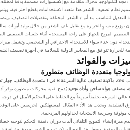
دمجه لتكنولوجيا محرك متقدمة مع إكسسوارات مصممة بدقة لمختلف 
ميم نظام تصفيف الشعر هذا متعدد الاستخدامات بقطع احترافية، ويتميز
لة للتعديل لتتناسب مع أنواع الشعر المختلفة وتفضيلات التصفيف. ويتضمن 
 توزيع متساوٍ للحرارة مع تقليل تلف الشعر من خلال توليد أيونات سالب
 التصميم المريح للجهاز على راحة المستخدم أثناء جلسات التصفيف الط
تخدام دون عناء سواء للاستخدام الاحترافي أو الشخصي. وتشمل ميزات 
ة للحرارة تتوافق مع المعايير الدولية للسلامة في أجهزة تصفيف الشعر 
يزات والفوائد
ولوجيا متعددة الوظائف متطورة
بيب
Zex ماكينة تصفيف عالية السرعة 8 في
، مصفف هواء ساخن وأداة تجعيد
يُدمج تقنية محركات متطورة توفر أدا
ء عالي السرعة تجفيفاً سريعاً مع الحفاظ على التحكم الأمثل في درجة
ق التقليدية. ويجذب هذا الأداء الفعّال المستهلكين الحريصين على الو
 موثوقة وسريعة الاستجابة لجداولهم المزدحمة.
م ميزة إنشاء التمويج التلقائي آليات دوران دقيقة التحكم لتوجيه خصل
تقنيات المعقدة. ويجعل هذا النهج المبتكر تمويج الشعر بجودة احترافي