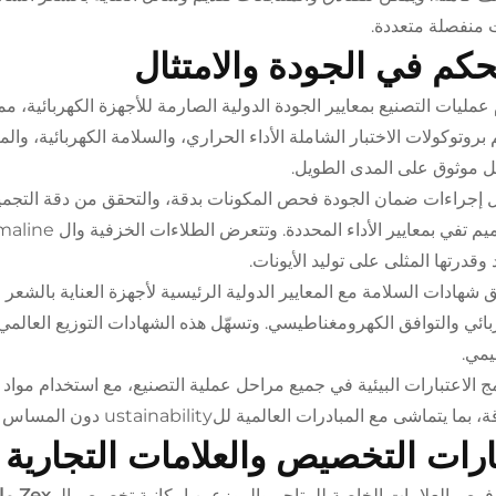
 منفصلة متعددة.
حكم في الجودة والامتثال
 عمليات التصنيع بمعايير الجودة الدولية الصارمة للأجهزة الكهربائية، مم
 بروتوكولات الاختبار الشاملة الأداء الحراري، والسلامة الكهربائية، 
 موثوق على المدى الطويل.
إجراءات ضمان الجودة فحص المكونات بدقة، والتحقق من دقة التجميع، 
وقدرتها المثلى على توليد الأيونات.
ق شهادات السلامة مع المعايير الدولية الرئيسية لأجهزة العناية بالشعر 
بائي والتوافق الكهرومغناطيسي. وتسهّل هذه الشهادات التوزيع العالمي 
يمي.
ج الاعتبارات البيئية في جميع مراحل عملية التصنيع، مع استخدام موا
ا يتماشى مع المبادرات العالمية للustainability دون المساس بجودة المنتج أو أدائه.
رات التخصيص والعلامات التجارية
فرص العلامات الخاصة للمتاجر والموزعين إمكانية تخصيص الـ