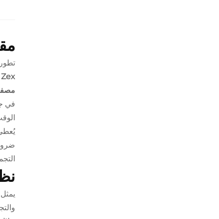
مق
تطور 
مصفف
في جه
الوقت
يُعطي
ضروري
التجم
نظر
والتج