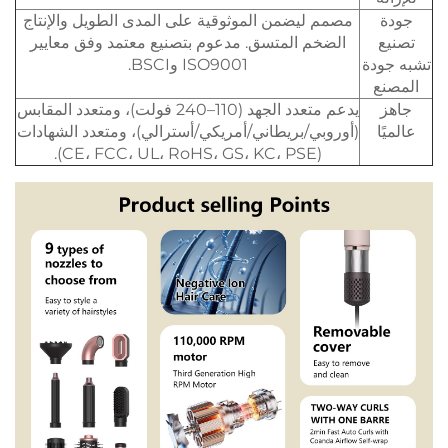
جودة
مصمم ليضمن الموثوقية على المدى الطويل والإنتاج
تصنيع
الضخم المتسق. مدعوم بتصنيع معتمد وفق معايير
تشبه جودة
ISO9001 وBSCI.
المصنع
جاهز
يدعم متعدد الجهد (110–240 فولت)، ومتعدد المقابس
عالميًا
(أوروبي/بريطاني/أمريكي/أسترالي)، ومتعدد الشهادات
(CE، FCC، UL، RoHS، GS، KC، PSE).