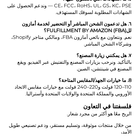
CE، FCC، RoHS، UL، GS، KC، PSE — وندعم الحصول على
الشهادات المطلوبة لسوقك المستهدَف.
٦. هل تدعمون الشحن المباشر أو التحضير لخدمة أمازون
للFULFILLMENT BY AMAZON (FBA)؟
نعم. ونتعاون مع بائعي أمازون FBA، ومالكي متاجر Shopify،
وشركاء الشحن المباشر.
٧. هل يمكنني زيارة المصنع؟
بالتأكيد. ونرحب بزيارات المصنع والتفتيش عبر الفيديو. ويقع
المصنع في شينتشن، الصين.
8. ما خيارات الجهد/المقابس المتاحة؟
110–120 فولت و220–240 فولت مع خيارات مقابس الاتحاد
الأوروبي والمملكة المتحدة والولايات المتحدة وأستراليا.
فلسفتنا في التعاون
الربح معًا هو أكثر من مجرد شعار.
من خلال منتجات موثوقة، وتسليم مستقر، ودعم تصنيعي طويل
الأمد،