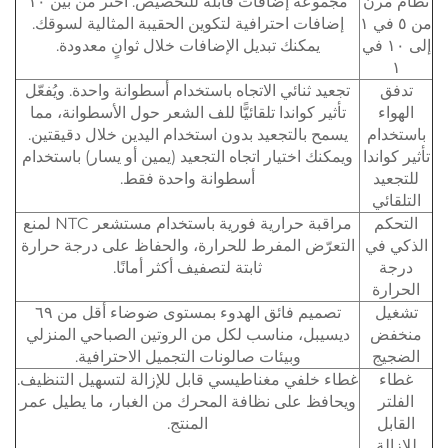
نظام مرن
مجموعة إضافات قابلة للتخصيص: اختر من بين ١٠
من ٥ في ١
إضافات احترافية لتكوين الحقيبة المثالية لسوقك.
إلى ١٠ في
يمكنك تبديل الإضافات خلال ثوانٍ معدودة.
١
تدفق
تجعيد ثنائي الاتجاه باستخدام أسطوانة واحدة. ويُفعّل
الهواء
تأثير كواندا تلقائيًّا للف الشعر حول الأسطوانة، مما
باستخدام
يسمح بالتجعيد بدون استخدام اليدين خلال دقيقتين.
تأثير كواندا
ويمكنك اختيار اتجاه التجعيد (يمين أو يسار) باستخدام
للتجعيد
أسطوانة واحدة فقط.
التلقائي
التحكم
مراقبة حرارية فورية باستخدام مستشعر NTC لمنع
الذكي في
التعرّض المفرط للحرارة، والحفاظ على درجة حرارة
درجة
ثابتة لتصفيف أكثر أمانًا.
الحرارة
تشغيل
تصميم فائق الهدوء بمستوى ضوضاء أقل من ٦٩
منخفض
ديسيبل، مناسب لكل من الروتين الصباحي المنزلي
الضجيج
وبيئات صالونات التجميل الاحترافية.
غطاء
غطاء خلفي مغناطيسي قابل للإزالة لتسهيل التنظيف.
الفلتر
ويحافظ على نظافة المحرك من الغبار، ما يطيل عمر
القابل
المنتج.
للإزالة