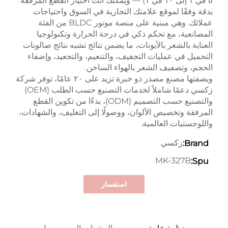
٥ في ١ إلى ١٠ في ١) — ويمكنك أنت اختيار القطع المرفقة
بدقة وفقًا لموقع علامتك التجارية في السوق واحتياجات
عملائك. وهي مبنية على منصة موتور BLDC من الفئة
المصانعية، مع تحكم ذكي في درجة الحرارة وتكنولوجيا
العناية بالشعر بالأيونات، ما يضمن نتائج تشبه نتائج صالونات
التجميل في عمليات التجفيف، والتنعيم، والتجعيد، وإضفاء
الحجم، وتصفيف الشعر بالهواء الساخن.
وبصفتها مصنع مصدر ذو خبرة تزيد على ٢٠ عامًا، توفر شركة
زكسي دعمًا شاملاً لخدمات التصنيع حسب الطلب (OEM)
والتصنيع حسب التصميم (ODM)، بدءًا من تكوين القطع
المرفقة وتخصيص الألوان، ووصولًا إلى التغليف، والشهادات،
واللوجستيات العالمية.
زكسي
Brand:
MK-327B
Spu:
استفسار