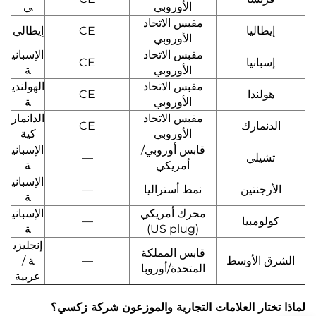
الأوروبي
ي
مقبس الاتحاد
إيطاليا
CE
إيطالي
الأوروبي
مقبس الاتحاد
الإسباني
إسبانيا
CE
الأوروبي
ة
مقبس الاتحاد
الهولندي
هولندا
CE
الأوروبي
ة
مقبس الاتحاد
الدانمار
الدنمارك
CE
الأوروبي
كية
قابس أوروبي/
الإسباني
تشيلي
—
أمريكي
ة
الإسباني
الأرجنتين
نمط أستراليا
—
ة
محرك أمريكي
الإسباني
كولومبيا
—
(US plug)
ة
إنجليزي
قابس المملكة
الشرق الأوسط
—
ة /
المتحدة/أوروبا
عربية
لماذا تختار العلامات التجارية والموزعون شركة زكسي؟