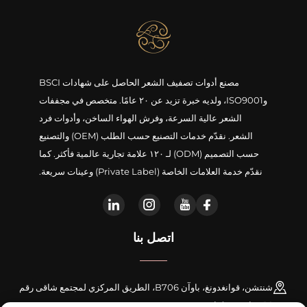
مصنع أدوات تصفيف الشعر الحاصل على شهادات BSCI
وISO9001، ولديه خبرة تزيد عن ٢٠ عامًا. متخصص في مجففات
الشعر عالية السرعة، وفرش الهواء الساخن، وأدوات فرد
الشعر. نقدّم خدمات التصنيع حسب الطلب (OEM) والتصنيع
حسب التصميم (ODM) لـ ١٢٠ علامة تجارية عالمية فأكثر. كما
نقدّم خدمة العلامات الخاصة (Private Label) وعينات سريعة.
اتصل بنا
شنتشن، قوانغدونغ، باوآن B706، الطريق المركزي لمجتمع شاقى رقم
16، شارع شينكياو