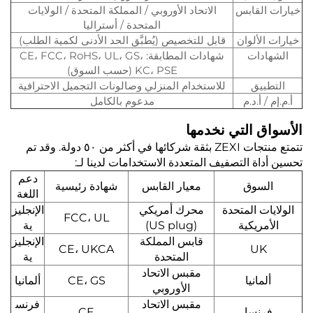
خيارات القابس
الاتحاد الأوروبي / المملكة المتحدة / الولايات
المتحدة / أستراليا
خيارات الألوان
قابل للتخصيص (يُطبَّق الحد الأدنى لكمية الطلب)
الشهادات
شهادات المطابقة: CE، FCC، RoHS، UL، GS،
KC، PSE (حسب السوق)
التطبيق
للاستخدام المنزلي وصالونات التجميل الاحترافية
أ.م.إم / أ.د.م
مدعوم بالكامل
الأسواق التي نخدمها
تتمتع منتجات ZEXI بثقة شركائها في أكثر من ٥٠ دولة. وقد تم
تحسين أداة التصفيف المتعددة الاستخدامات لدينا لـ:
دعم
السوق
معيار القابس
شهادة رئيسية
اللغة
الولايات المتحدة
محرك أمريكي
الإنجليز
FCC، UL
الأمريكية
(US plug)
ية
قابس المملكة
الإنجليز
CE، UKCA
UK
المتحدة
ية
مقبس الاتحاد
ألمانيا
CE، GS
ألمانيا
الأوروبي
مقبس الاتحاد
فرنس
فرنسا
CE