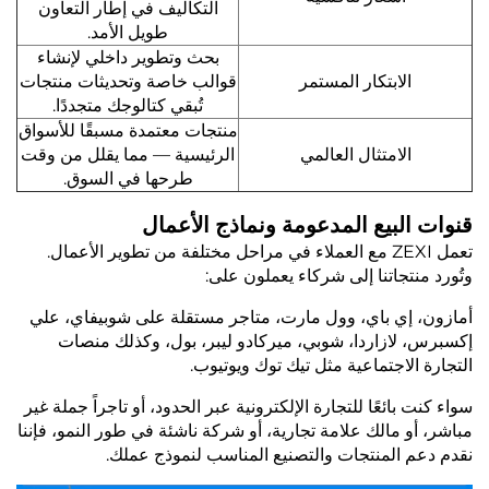
التكاليف في إطار التعاون
طويل الأمد.
بحث وتطوير داخلي لإنشاء
الابتكار المستمر
قوالب خاصة وتحديثات منتجات
تُبقي كتالوجك متجددًا.
منتجات معتمدة مسبقًا للأسواق
الامتثال العالمي
الرئيسية — مما يقلل من وقت
طرحها في السوق.
قنوات البيع المدعومة ونماذج الأعمال
تعمل ZEXI مع العملاء في مراحل مختلفة من تطوير الأعمال.
وتُورد منتجاتنا إلى شركاء يعملون على:
أمازون، إي باي، وول مارت، متاجر مستقلة على شوبيفاي، علي
إكسبرس، لازاردا، شوبي، ميركادو ليبر، بول، وكذلك منصات
التجارة الاجتماعية مثل تيك توك ويوتيوب.
سواء كنت بائعًا للتجارة الإلكترونية عبر الحدود، أو تاجراً جملة غير
مباشر، أو مالك علامة تجارية، أو شركة ناشئة في طور النمو، فإننا
نقدم دعم المنتجات والتصنيع المناسب لنموذج عملك.