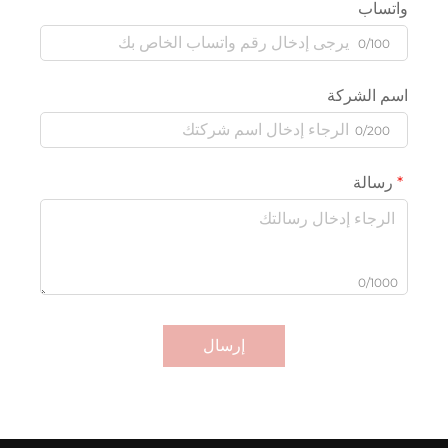
واتساب
0/100
اسم الشركة
0/200
رسالة
0/1000
إرسال