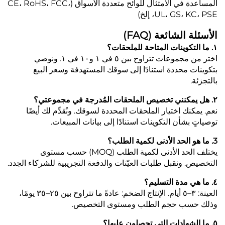
المساعدة في الامتثال للوائح متعددة الأسواق (CE، RoHS، FCC،
UL، GS، KC، PSE، إلخ)
الأسئلة الشائعة (FAQ)
١. ما التكوينات المتاحة للملحقات؟
اختر من مجموعات تتراوح بين ٥ في ١ و١٠ في ١. ونوصي
بتكوينات محددة استنادًا إلى سوقك المستهدفة وسعر البيع
بالتجزئة.
٢. هل يمكنني تخصيص الملحقات المُدرجة في مجموعتي؟
نعم. يمكنك اختيار الملحقات المحددة لسوقك. ونُقدِّم لك أيضًا
توصياتٍ بشأن التكوينات استنادًا إلى بيانات المبيعات.
3. ما هو الحد الأدنى لكمية الطلب؟
يختلف الحد الأدنى لكمية الطلب (MOQ) حسب مستوى
التخصيص. ونقبل طلبات العيّنات والدفعة التجريبية للشركاء الجدد.
٤. ما هي مدة التسليم؟
العينة: ٣–٥ أيام. الإنتاج الضخم: عادةً ما تتراوح بين ٢٥–٣٥ يومًا،
وذلك حسب حجم الطلب ومستوى التخصيص.
٥. ما الشهادات التي تحصلون عليها؟