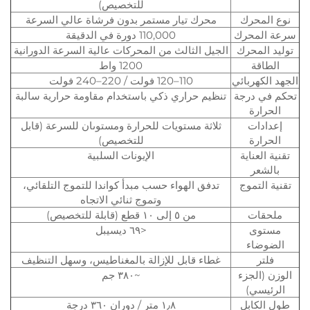
للتخصيص)
نوع المحرك
محرك تيار مستمر بدون فرشاة عالي السرعة
سرعة المحرك
110,000 دورة في الدقيقة
توليد المحرك
الجيل الثالث من المحركات عالية السرعة الدورانية
الطاقة
1200 واط
الجهد الكهربائي
110–120 فولت / 220–240 فولت
تحكم في درجة
تنظيم حراري ذكي باستخدام مقاومة حرارية سالبة
الحرارة
إعدادات
ثلاثة مستويات للحرارة ومستوىان للسرعة (قابل
الحرارة
للتخصيص)
تقنية العناية
الإيونات السلبية
بالشعر
تقنية التموج
تدفق الهواء حسب مبدأ كواندا للتموج التلقائي،
وتموج ثنائي الاتجاه
ملحقات
من ٥ إلى ١٠ قطع (قابلة للتخصيص)
مستوى
<٦٩ ديسيبل
الضوضاء
فلتر
غطاء قابل للإزالة بالمغناطيس، وسهل التنظيف
الوزن (الجزء
~٣٨٠ جم
الرئيسي)
طول الكابل
١٫٨ متر / دوران ٣٦٠ درجة