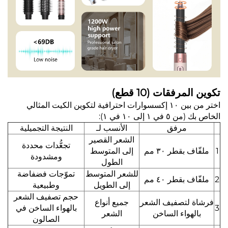
تكوين المرفقات (10 قطع)
اختر من بين ١٠ إكسسوارات احترافية لتكوين الكيت المثالي
الخاص بك (من ٥ في ١ إلى ١٠ في ١):
مرفق
الأنسب لـ
النتيجة التجميلية
الشعر القصير
تجعُّدات محددة
1
ملفّاف بقطر ٣٠ مم
إلى المتوسط
ومشدودة
الطول
للشعر المتوسط
تموّجات فضفاضة
2
ملفّاف بقطر ٤٠ مم
إلى الطويل
وطبيعية
حجم تصفيف الشعر
فرشاة لتصفيف الشعر
جميع أنواع
3
بالهواء الساخن في
بالهواء الساخن
الشعر
الصالون