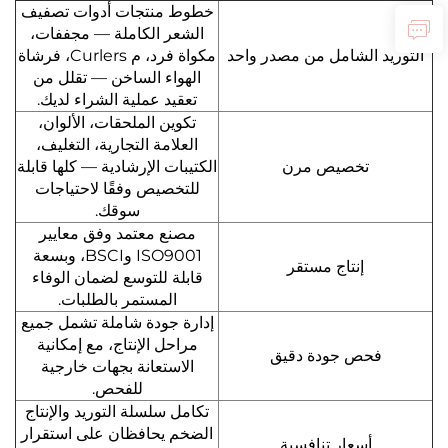
خطوط منتجات أدوات تصفيف
الشعر الكاملة — مجففات،
التوريد الشامل من مصدر واحد
مكواة فرد، م Curlers، فرشاة
الهواء الساخن — تقلل من
تعقيد عملية الشراء لديك.
تكوين الملحقات، الألوان،
العلامة التجارية، التغليف،
تخصيص مرن
الكتيبات الإرشادية — كلها قابلة
للتخصيص وفقًا لاحتياجات
سوقك.
مصنع معتمد وفق معايير
ISO9001 وBSCI، وبسعة
إنتاج مستقر
قابلة للتوسع لضمان الوفاء
المستمر بالطلبات.
إدارة جودة شاملة تشمل جميع
مراحل الإنتاج، مع إمكانية
فحص جودة دقيق
الاستعانة بجهات خارجية
للفحص.
تكامل سلسلة التوريد والإنتاج
الضخم يحافظان على استقرار
أسعار تنافسية