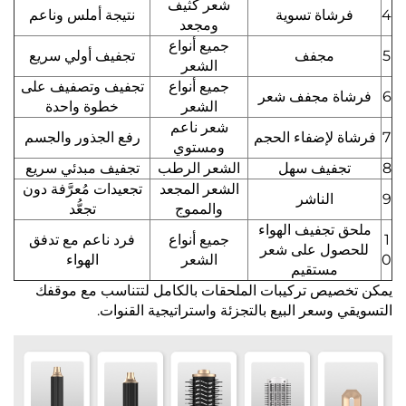
شعر كثيف
4
فرشاة تسوية
نتيجة أملس وناعم
ومجعد
جميع أنواع
5
مجفف
تجفيف أولي سريع
الشعر
جميع أنواع
تجفيف وتصفيف على
6
فرشاة مجفف شعر
الشعر
خطوة واحدة
شعر ناعم
7
فرشاة لإضفاء الحجم
رفع الجذور والجسم
ومستوي
8
تجفيف سهل
الشعر الرطب
تجفيف مبدئي سريع
الشعر المجعد
تجعيدات مُعرَّفة دون
9
الناشر
والمموج
تجعُّد
ملحق تجفيف الهواء
1
جميع أنواع
فرد ناعم مع تدفق
للحصول على شعر
0
الشعر
الهواء
مستقيم
يمكن تخصيص تركيبات الملحقات بالكامل لتتناسب مع موقفك
التسويقي وسعر البيع بالتجزئة واستراتيجية القنوات.