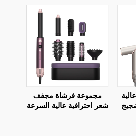
لية
مجموعة فرشاة مجفف
جيج
شعر احترافية عالية السرعة
قابلة للطي كهربائية بشاشة
عرض درجة الحرارة LCD
أداة تصفيف بالهواء خطوة