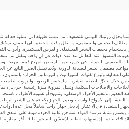
ائية خطوة واحدة
 مما يحوّل روتينك اليومي للتصفيف من مهمة طويلة إلى عملية فعالة. 
ن وظائف التجفيف والتصفيف، ما يقلل وقت التحضير إلى النصف. يمكنك
ستخدام مجففات الشعر المستقلة، والفرش المستديرة، وأدوات التصفي
عوبات التنسيق عند التعامل مع عدة أدوات في آنٍ واحد، وتقلل من منح
 جلسات التصفيف الطويلة، في حين يضمن المقبض المريح قبضة مريحة 
مواعيد مصففي الشعر للصيانة الدورية. ويُعد تقليل الضرر الناتج عن ال
لى الفعالية. وتوزع تقنيات السيراميك والتورمالين الحرارة بالتساوي،
 خلال إغلاق الطبقة القشرية، ما يحبس الرطوبة والزيوت الطبيعية ويمنح 
لاجات والإصلاحات المكلفة. وتمثل المرونة ميزة رئيسية أخرى، إذ يم
د الجذور، وتنعيم الأجزاء الوسطى، وتمويج أو تسوية الأطراف باستخدام
لضيقة إلى الأمواج الواسعة. ويعمل الجهاز بكفاءة على الشعر الرطب
از المتعددة في الاعتبار، إذ يحل جهازاً واحداً شاملاً محل عدة أدوات
. ويضمن متانة فرشاة الهواء الساخن عالية الجودة قيمة على المدى الطو
د الاقتصادية، إذ يستهلك النظام المُحسّن للتسخين طاقة أقل مقارنة ب