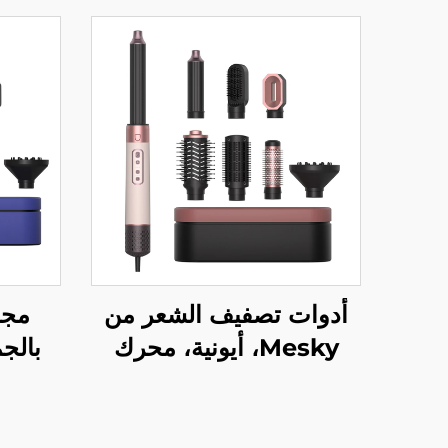
أدوات تصفيف الشعر من
مجم
Mesky، أيونية، محرك
BLDC عالي السرعة،
حراري
مُعدّل متعدد الوظائف 5 في
قابل
1، مجفف شعر، فرشاة
تصف