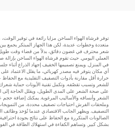
هوائية ساخنة، مجفف شعر
هو
توفر فرشاة الهواء الساخن مزايا رائعة في توفير الوقت،
متعددة وخطوات عديدة، لكن هذا الجهاز المبتكر يجمع بي
شعر محترف في غضون دقائق، بدلاً من قضاء وقت طويل با
العملي اليومي. حيث تقوم فرشاة الهواء الساخن بإزالة ص
في المنزل. ويمنع تصميمها الخفيف إجهاد الذراع أثناء
أي مكان يتوفر فيه مصدر كهربائي، ما يقلل الاعتماد على 
حرارة أقل مقارنة بأدوات التصفيف التقليدية مع الحفاظ ع
للشعر وتسبب تقصّفه. وتكمل تقنية الأيونات حماية شعرك من
على صحة الشعر على المدى الطويل، ويقلل الحاجة إلى الع
الشعر وأنساقه والأساليب المرغوبة. يمكنك إضافة حجم عن
وملحقات الفرش احتياجات تصفيف محددة، من التمويجات ا
التصفيف. ويظهر الجانب الاقتصادي عندما تُؤخذ وظائف الجه
الصالونات المتكررة مع الحفاظ على نتائج بجودة احترافية
بشكل كبير. وتساهم الكفاءة في استهلاك الطاقة في الفوائ