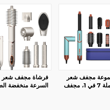
وعة مجفف شعر
فرشاة مجفف شعر عا
بالجملة 7 في 1، مجفف
السرعة منخفضة الض
 للتصفيف مع رؤوس
ة للتبديل، لمحلات
يف الشعر، فرشاة