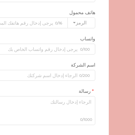
هاتف محمول
الرمز
0/16
واتساب
0/100
اسم الشركة
0/200
رسالة
0/1000