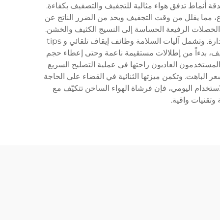
دقة أنماط تدفق هواء مثالية للتجفيف والتصفيف بكفاءة.
رع، مما يقلل من وقت التجفيف ويحد من الضرر الناتج عن
الخصلات الرفيعة الحساسة إلى النسيج الكثيف والخشن.
وتشمل التصميم الإرغونومي مقابض مقاومة للانزلاق وهيكلًا خفيف الوزن، ما يجعل جلسات التصفيف الطويلة مريحة وسهلة الإدارة. وتشمل آليات السلامة وظائف إيقاف تلقائي و tips
يف، بدءاً من إطلالات مستقيمة ناعمة وحتى إعطاء حجم
لمستخدمون العاديون راحتها في عملية التصليح السريع
ر الباهت. وتكمن ميزتها الثنائية في القضاء على الحاجة
ستخدام اليومي، فإن فرشاة الهواء الساخن تتكيّف مع
تقنيات واقية.