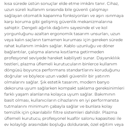
kısa sürede üstün sonuçlar elde etme imkânı tanır. Cihaz,
uzun süreli kullanım sırasında bile güvenli çalışmayı
sağlayan otomatik kapanma fonksiyonları ve aşırı ısınmaya
karşı koruma gibi gelişmiş güvenlik mekanizmalarına
sahiptir. Dengeli ağırlık dağılımı sayesinde el ve kol
yorgunluğunu azaltan ergonomik tasarım unsurları, uzun
veya kalın saçların tamamen kuruması için gereken sürede
rahat kullanım imkânı sağlar. Kablo uzunluğu ve döner
bağlantılar, çalışma alanına kısıtlama getirmeden
profesyonel seviyede hareket kabiliyeti sunar. Dayanıklılık
testleri, plazma üflemeli kurutucuların binlerce kullanım
döngüsü boyunca performans standartlarını koruduğunu
doğrular ve böylece uzun vadeli güvenilir bir yatırım
olmalarını sağlar. Şık estetik tasarım, modern banyo
dekoruna uyum sağlarken kompakt saklama gereksinimleri
farklı yaşam alanlarına kolayca uyum sağlar. Bakımının
basit olması, kullanıcıların cihazlarını en iyi performansta
tutmalarını minimum çabayla sağlar ve bunlara kolay
temizlik için çıkarılabilir filtre sistemleri dahildir. Plazma
üflemeli kurutucu, profesyonel kuaför salonu kapasitesi ile
ev kolaylığı arasındaki boşluğu doldurarak, özel eğitim veya