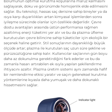
bölümünün optimal kurutma koşullarına maruz kalmasını
sağlayarak, doku ve görünümde homojenlik elde edilmesini
sağlar. Bu teknoloji, hassas saç derisine sahip bireyler ya da
ısıya karşı duyarlılıkları artan kimyasal işlemlerden sonra
iyileşme sürecinde olanlar için özellikle değerlidir. Çevre
dostu avantajları arasında üstün performansa rağmen
azaltılmış enerji tüketimi yer alır ve bu da plazma üfleme
kurutucuları çevre bilincine sahip tüketiciler için ekolojik bir
seçenek haline getirir. Stil sonuçlarının dayanıklılığı büyük
ölçüde artar; plazma ile kurutulan saç uzun süre şekline ve
pürüzsüzlüğüne sahip kalır. Kullanıcılar saçlarının gün boyu
daha az dokunulma gerektirdiğini fark ederler ve bu da
zamanla hasarı artırabilen ek ısıyla yapılan şekillendirme
ihtiyacını azaltır. Plazma üretim sistemi aynı zamanda hafif
bir nemlendirme etkisi yaratır ve saçın geleneksel kurutma
yöntemlerine kıyasla daha yumuşak ve daha dokunaklı
hissetmesini sağlar.