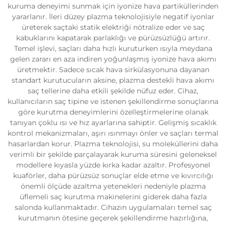
kuruma deneyimi sunmak için iyonize hava partiküllerinden
yararlanır. İleri düzey plazma teknolojisiyle negatif iyonlar
üreterek saçtaki statik elektriği nötralize eder ve saç
kabuklarını kapatarak parlaklığı ve pürüzsüzlüğü artırır.
Temel işlevi, saçları daha hızlı kuruturken ısıyla meydana
gelen zararı en aza indiren yoğunlaşmış iyonize hava akımı
üretmektir. Sadece sıcak hava sirkülasyonuna dayanan
standart kurutucuların aksine, plazma destekli hava akımı
saç tellerine daha etkili şekilde nüfuz eder. Cihaz,
kullanıcıların saç tipine ve istenen şekillendirme sonuçlarına
göre kurutma deneyimlerini özelleştirmelerine olanak
tanıyan çoklu ısı ve hız ayarlarına sahiptir. Gelişmiş sıcaklık
kontrol mekanizmaları, aşırı ısınmayı önler ve saçları termal
hasarlardan korur. Plazma teknolojisi, su moleküllerini daha
verimli bir şekilde parçalayarak kuruma süresini geleneksel
modellere kıyasla yüzde kırka kadar azaltır. Profesyonel
kuaförler, daha pürüzsüz sonuçlar elde etme ve kıvırcılığı
önemli ölçüde azaltma yetenekleri nedeniyle plazma
üflemeli saç kurutma makinelerini giderek daha fazla
salonda kullanmaktadır. Cihazın uygulamaları temel saç
kurutmanın ötesine geçerek şekillendirme hazırlığına,