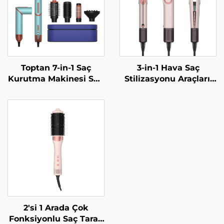
Toptan 7-in-1 Saç
3-in-1 Hava Saç
Kurutma Makinesi Seti
Stilizasyonu Araçları,
Değiştirilebilir Başlıklı
Negatif İyonik Hava
Termal Blowout Saç
Düzleştirici, Tek
Kurutma Makinesi
Adımda 1500 W Saç
Kuaförler İçin One
Kurutma Makinesi ve
Step Sıcak Hava
Düzleştirici
Fırçası
2'si 1 Arada Çok
Fonksiyonlu Saç Tarak