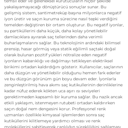
temsil eder ve geleneksel kurutucuların hiçbir şekilde
yakalayamayacağı dönüştürücü sonuçlar sunar. Bu
gelişmiş sistem, santimetreküp başına milyonlarca negatif
iyon üretir ve saçın kuruma sürecine nasıl tepki verdiğini
temelden değiştiren bir ortam oluşturur. Bu negatif iyonlar,
su partiküllerini daha küçük, daha kolay yönetilebilir
damlacıklara ayırarak saç tellerinden daha verimli
buharlaşmalarını sağlar. Bu teknolojinin ardındaki bilimsel
prensip, hasar görmüş veya statik eğilimli saçtaki doğal
olarak bulunan pozitif yükleri nötralize eden negatif
iyonların kabarıklığı ve dağılmayı tetikleyen elektriksel
birikimi ortadan kaldırdığını gösterir. Kullanıcılar, saçlarının
daha düzgün ve yönetilebilir olduğunu hemen fark ederler
ve bu düzgün görünüm gün boyu devam eder. İyonlarla
zenginleştirilmiş hava akımı saç kutikullerinin derinliklerine
kadar nüfuz ederek kökten uca aşırı ısı seviyeleri
gerektirmeden kapsamlı bir kuruma sağlar. Bu nazik ancak
etkili yaklaşım, istenmeyen rutubeti ortadan kaldırırken
saçın doğal nem dengesini korur. Profesyonel renk
uzmanları özellikle kimyasal işlemlerden sonra saç
kutiküllerini kilitlemeye yardımcı olması ve renk
moleküllerini sabitleyerek canlılığın sürekliliğini sağlaması