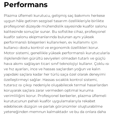
Performans
Plazma üflemeli kurutucu, gelişmiş saç bakımını herkese
uygun hâle getiren sezgisel tasarım özellikleriyle birlikte
profesyonel düzeyde mühendislik sayesinde kuaför salonu
kalitesinde sonuçlar sunar. Bu sofistike cihaz, profesyonel
kuaför salonu ekipmanlarında bulunan aynı yüksek
performanslı bileşenleri kullanırken, ev kullanımı için
kullanıcı dostu kontrol ve ergonomik özellikleri korur.
Motor sistemi, genellikle yüksek performanslı kurutucularla
ilişkilendirilen gürültü seviyeleri olmadan tutarlı ve güçlü
hava akımı sağlayan ticari sınıf teknolojiyi kullanır. Çoklu ısı
ve hız ayarları, ince ve hassas saçlardan yoğun ve kalın
yapıdaki saçlara kadar her türlü saça özel olarak deneyimi
özelleştirmeyi sağlar. Hassas sıcaklık kontrol sistemi,
tutarsız ısı çıkışı nedeniyle oluşabilecek termal hasarlardan
koruyarak saçlara zarar vermeden optimal kuruma
verimliliğini korur. Profesyonel berberler, plazma üflemeli
kurutucunun pahalı kuaför uygulamalarıyla rekabet
edebilecek düzgün ve parlak görünümler oluşturabilme
yeteneğinden memnun kalmaktadır ve bu da onlara daha