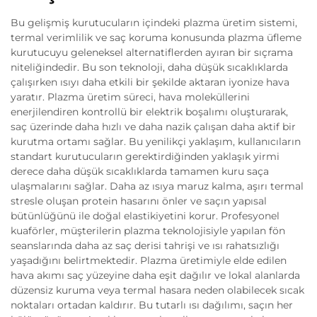
Bu gelişmiş kurutucuların içindeki plazma üretim sistemi,
termal verimlilik ve saç koruma konusunda plazma üfleme
kurutucuyu geleneksel alternatiflerden ayıran bir sıçrama
niteliğindedir. Bu son teknoloji, daha düşük sıcaklıklarda
çalışırken ısıyı daha etkili bir şekilde aktaran iyonize hava
yaratır. Plazma üretim süreci, hava moleküllerini
enerjilendiren kontrollü bir elektrik boşalımı oluşturarak,
saç üzerinde daha hızlı ve daha nazik çalışan daha aktif bir
kurutma ortamı sağlar. Bu yenilikçi yaklaşım, kullanıcıların
standart kurutucuların gerektirdiğinden yaklaşık yirmi
derece daha düşük sıcaklıklarda tamamen kuru saça
ulaşmalarını sağlar. Daha az ısıya maruz kalma, aşırı termal
stresle oluşan protein hasarını önler ve saçın yapısal
bütünlüğünü ile doğal elastikiyetini korur. Profesyonel
kuaförler, müşterilerin plazma teknolojisiyle yapılan fön
seanslarında daha az saç derisi tahrişi ve ısı rahatsızlığı
yaşadığını belirtmektedir. Plazma üretimiyle elde edilen
hava akımı saç yüzeyine daha eşit dağılır ve lokal alanlarda
düzensiz kuruma veya termal hasara neden olabilecek sıcak
noktaları ortadan kaldırır. Bu tutarlı ısı dağılımı, saçın her