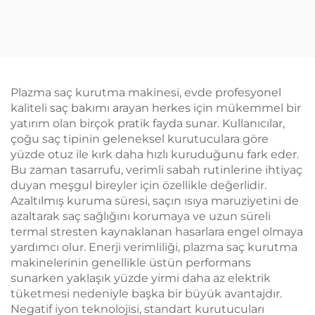
Büyük Sıcak Hava
Tarama Sabit Sıcaklık
Saç Kabartma ve
Dalgalama Cihazı Saç
Kurutma Fırçası
Plazma saç kurutma makinesi, evde profesyonel
kaliteli saç bakımı arayan herkes için mükemmel bir
yatırım olan birçok pratik fayda sunar. Kullanıcılar,
çoğu saç tipinin geleneksel kurutuculara göre
yüzde otuz ile kırk daha hızlı kuruduğunu fark eder.
Bu zaman tasarrufu, verimli sabah rutinlerine ihtiyaç
duyan meşgul bireyler için özellikle değerlidir.
Azaltılmış kuruma süresi, saçın ısıya maruziyetini de
azaltarak saç sağlığını korumaya ve uzun süreli
termal stresten kaynaklanan hasarlara engel olmaya
yardımcı olur. Enerji verimliliği, plazma saç kurutma
makinelerinin genellikle üstün performans
sunarken yaklaşık yüzde yirmi daha az elektrik
tüketmesi nedeniyle başka bir büyük avantajdır.
Negatif iyon teknolojisi, standart kurutucuları