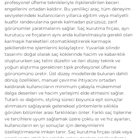
profesyonel üfleme teknikleriyle ilişkilendirilen beceri
engellerini ortadan kaldırır. Bu yenilikçi araç, tüm deneyim
seviyelerindeki kullanıcıların yıllarca eğitim veya maliyetli
kuaför randevularına gerek kalmadan pürüzsüz, zarif
görünümler yaratmalarını sağlar. Saç kurutma fırçası, ayrı
kurutucu ve fırçaların aynı anda kullanılmasıyla gerekli olan
karmaşık hareketleri otomatikleştirerek karmaşık
şekillendirme işlemlerini kolaylaştırır. Yuvarlak silindir
tasarımı doğal olarak saç köklerinde hacim ve kabarıklık
oluştururken saç telini düzeltir ve ileri düzey teknik ve
yoğun alıştırma gerektiren tipik profesyonel üfleme
görünümünü üretir. Üst düzey modellerde bulunan dahili
dönüş özellikleri, manuel çevirme ihtiyacını ortadan
kaldırarak kullanıcıların minimum çabayla mükemmel
dalga desenleri ve hacim yerleşimi elde etmesini sağlar.
Tutarlı ısı dağılımı, styling süreci boyunca eşit sonuçlar
alınmasını sağlayarak geleneksel yöntemlerle sıklıkla
görülen bölümler arası farklılıkları önler. Farklı saç tiplerine
ve tercihlere uyum sağlamak üzere çoklu ısı ve hız ayarları,
kullanıcıların en iyi sonuçlar için deneyimlerini
özelleştirmesine imkan tanır. Saç kurutma fırçası ıslak veya