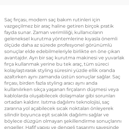
Dalgalama Cihazı Saç
Makinesi
Kurutma Fırçası
Şekillendirme Salonu
Kıvırcık Araç
Saç fırçası, modern saç bakım rutinleri için
vazgeçilmez bir araç haline getiren birçok pratik
fayda sunar. Zaman verimliliği, kullanıcıların
geleneksel kurutma yöntemlerine kıyasla önemli
ölçüde daha az sürede profesyonel görünümlü
sonuçlar elde edebilmeleriyle birlikte en öne çıkan
avantajdır. Ayrı bir saç kurutma makinesi ve yuvarlak
fırça kullanmak yerine bu tek araç, tüm süreci
kolaylaştırarak styling süresini yüzde ellik oranda
azaltırken aynı zamanda üstün sonuçlar sağlar. Saç
fırçası, birden fazla styling aracı aynı anda
kullanılırken sıkça yaşanan fırçaların düşmesi veya
kablolarda oluşabilecek dolaşmalar gibi sorunları
ortadan kaldırır. Isıtma dağılımı teknolojisi, saç
zararına yol açabilecek sıcak noktaları önleyerek
silindir boyunca eşit sıcaklık dağılımı sağlar ve
böylece düzgün olmayan şekillendirme sonuçlarını
engeller. Hafif yapısı ve dengeli tasarımı sayesinde