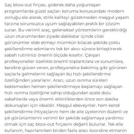
Saç blow-out fırçası, giderek daha yoğunlaşan
programlarda güzel saçları koruma konusundaki modern
zorluğu ele alarak, stille kaliteyi gözetmeden meşgul yaşam
tarzına sorunsuzca uyum sağlayabilen pratik bir çözüm
sunar. Bu verimli araç, geleneksel yöntemlerin gerektirdiği
uzun oturumlardan ziyade dakikalar içinde cilalı
görünümler elde etmeyi mümkün kılacak şekilde çoklu
şekillendirme adımlarını tek bir akıcı sürece birleştirerek
sabah rutininizi önemli ölçüde kısaltır. Çalışan
profesyoneller özellikle önemli toplantılara ve sunumlara,
kendine güven veren, profesyonelce bakılmış gibi görünen
saçlarla gelmelerini sağlayan bu hızlı şekillendirme
özelliğinden yararlanır. Aracı, uzun ısınma süreleri
beklemeden hemen şekillendirmeye başlamayı sağlayan
hızlı ısınma özelliğine sahip olduğundan acele dolu
sabahlarda veya önemli etkinliklerden önce son dakika
dokunuşları için idealdir. Meşgul ebeveynler, hem kendi
şekillendirme ihtiyaçlarını hem de aile üyelerinin düzenli ve
şık görünümlerini verimli bir şekilde sağlamaya yardımcı
olmak için saç blow-out fırçasını değerli bulurlar. Tek elle
kullanım, hazırlanırken birden fazla aracı koordine etmenin