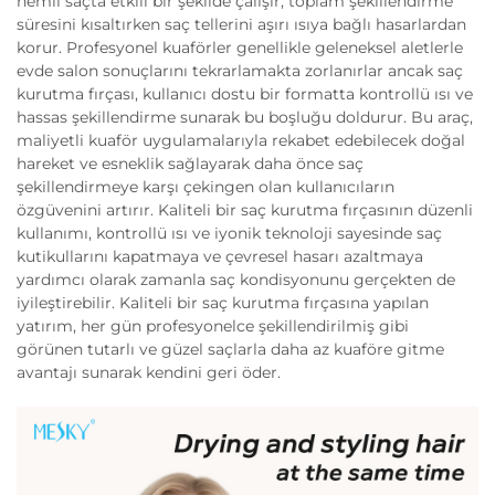
nemli saçta etkili bir şekilde çalışır, toplam şekillendirme
süresini kısaltırken saç tellerini aşırı ısıya bağlı hasarlardan
korur. Profesyonel kuaförler genellikle geleneksel aletlerle
evde salon sonuçlarını tekrarlamakta zorlanırlar ancak saç
kurutma fırçası, kullanıcı dostu bir formatta kontrollü ısı ve
hassas şekillendirme sunarak bu boşluğu doldurur. Bu araç,
maliyetli kuaför uygulamalarıyla rekabet edebilecek doğal
hareket ve esneklik sağlayarak daha önce saç
şekillendirmeye karşı çekingen olan kullanıcıların
özgüvenini artırır. Kaliteli bir saç kurutma fırçasının düzenli
kullanımı, kontrollü ısı ve iyonik teknoloji sayesinde saç
kutikullarını kapatmaya ve çevresel hasarı azaltmaya
yardımcı olarak zamanla saç kondisyonunu gerçekten de
iyileştirebilir. Kaliteli bir saç kurutma fırçasına yapılan
yatırım, her gün profesyonelce şekillendirilmiş gibi
görünen tutarlı ve güzel saçlarla daha az kuaföre gitme
avantajı sunarak kendini geri öder.