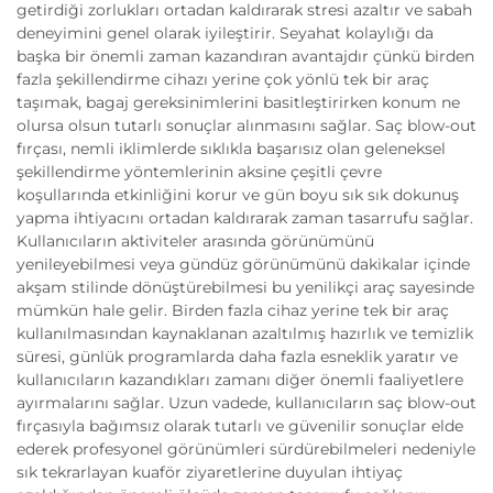
getirdiği zorlukları ortadan kaldırarak stresi azaltır ve sabah
deneyimini genel olarak iyileştirir. Seyahat kolaylığı da
başka bir önemli zaman kazandıran avantajdır çünkü birden
fazla şekillendirme cihazı yerine çok yönlü tek bir araç
taşımak, bagaj gereksinimlerini basitleştirirken konum ne
olursa olsun tutarlı sonuçlar alınmasını sağlar. Saç blow-out
fırçası, nemli iklimlerde sıklıkla başarısız olan geleneksel
şekillendirme yöntemlerinin aksine çeşitli çevre
koşullarında etkinliğini korur ve gün boyu sık sık dokunuş
yapma ihtiyacını ortadan kaldırarak zaman tasarrufu sağlar.
Kullanıcıların aktiviteler arasında görünümünü
yenileyebilmesi veya gündüz görünümünü dakikalar içinde
akşam stilinde dönüştürebilmesi bu yenilikçi araç sayesinde
mümkün hale gelir. Birden fazla cihaz yerine tek bir araç
kullanılmasından kaynaklanan azaltılmış hazırlık ve temizlik
süresi, günlük programlarda daha fazla esneklik yaratır ve
kullanıcıların kazandıkları zamanı diğer önemli faaliyetlere
ayırmalarını sağlar. Uzun vadede, kullanıcıların saç blow-out
fırçasıyla bağımsız olarak tutarlı ve güvenilir sonuçlar elde
ederek profesyonel görünümleri sürdürebilmeleri nedeniyle
sık tekrarlayan kuaför ziyaretlerine duyulan ihtiyaç