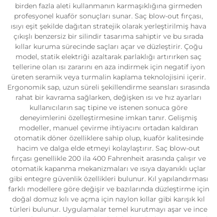
birden fazla aleti kullanmanın karmaşıklığına girmeden
profesyonel kuaför sonuçları sunar. Saç blow-out fırçası,
ısıyı eşit şekilde dağıtan stratejik olarak yerleştirilmiş hava
çıkışlı benzersiz bir silindir tasarıma sahiptir ve bu sırada
kıllar kuruma sürecinde saçları açar ve düzleştirir. Çoğu
model, statik elektriği azaltarak parlaklığı artırırken saç
tellerine olan ısı zararını en aza indirmek için negatif iyon
üreten seramik veya turmalin kaplama teknolojisini içerir.
Ergonomik sap, uzun süreli şekillendirme seansları sırasında
rahat bir kavrama sağlarken, değişken ısı ve hız ayarları
kullanıcıların saç tipine ve istenen sonuca göre
deneyimlerini özelleştirmesine imkan tanır. Gelişmiş
modeller, manuel çevirme ihtiyacını ortadan kaldıran
otomatik döner özelliklere sahip olup, kuaför kalitesinde
hacim ve dalga elde etmeyi kolaylaştırır. Saç blow-out
fırçası genellikle 200 ila 400 Fahrenheit arasında çalışır ve
otomatik kapanma mekanizmaları ve ısıya dayanıklı uçlar
gibi entegre güvenlik özellikleri bulunur. Kıl yapılandırması
farklı modellere göre değişir ve bazılarında düzleştirme için
doğal domuz kılı ve açma için naylon kıllar gibi karışık kıl
türleri bulunur. Uygulamalar temel kurutmayı aşar ve ince