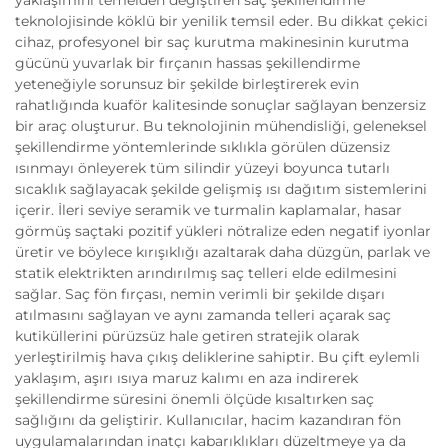
yaklaşımını temelden değiştiren saç şekillendirme
teknolojisinde köklü bir yenilik temsil eder. Bu dikkat çekici
cihaz, profesyonel bir saç kurutma makinesinin kurutma
gücünü yuvarlak bir fırçanın hassas şekillendirme
yeteneğiyle sorunsuz bir şekilde birleştirerek evin
rahatlığında kuaför kalitesinde sonuçlar sağlayan benzersiz
bir araç oluşturur. Bu teknolojinin mühendisliği, geleneksel
şekillendirme yöntemlerinde sıklıkla görülen düzensiz
ısınmayı önleyerek tüm silindir yüzeyi boyunca tutarlı
sıcaklık sağlayacak şekilde gelişmiş ısı dağıtım sistemlerini
içerir. İleri seviye seramik ve turmalin kaplamalar, hasar
görmüş saçtaki pozitif yükleri nötralize eden negatif iyonlar
üretir ve böylece kırışıklığı azaltarak daha düzgün, parlak ve
statik elektrikten arındırılmış saç telleri elde edilmesini
sağlar. Saç fön fırçası, nemin verimli bir şekilde dışarı
atılmasını sağlayan ve aynı zamanda telleri açarak saç
kutiküllerini pürüzsüz hale getiren stratejik olarak
yerleştirilmiş hava çıkış deliklerine sahiptir. Bu çift eylemli
yaklaşım, aşırı ısıya maruz kalımı en aza indirerek
şekillendirme süresini önemli ölçüde kısaltırken saç
sağlığını da geliştirir. Kullanıcılar, hacim kazandıran fön
uygulamalarından inatçı kabarıklıkları düzeltmeye ya da