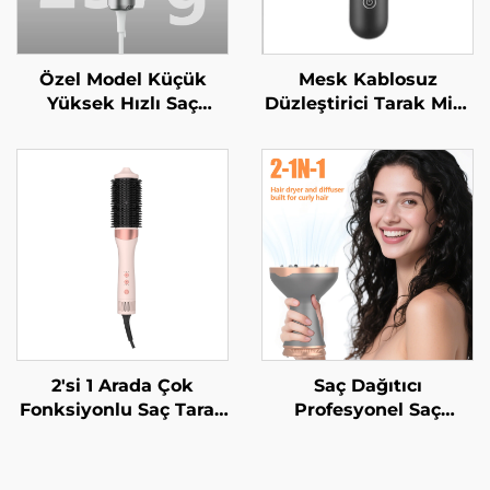
Özel Model Küçük
Mesk Kablosuz
Yüksek Hızlı Saç
Düzleştirici Tarak Mini
Kurutma Makinesi ≥5
Taşınabilir Düz Rulo
Milyon/adet/m³
İki Amaçlı MCH Isıtma
Plazma 4 Isıtma Ayarı
200 Milyon Negatif
Hafif Mini Saç
İyonlu Şekillendirme
Kurutma Makinesi
2'si 1 Arada Çok
Saç Dağıtıcı
Fonksiyonlu Saç Tarak
Profesyonel Saç
Büyük Sıcak Hava
Şekillendirme Kıvırıcı
Tarama Sabit Sıcaklık
Kurutucu Dağıtıcı
Saç Kabartma ve
Evrensel Kuaför Fön