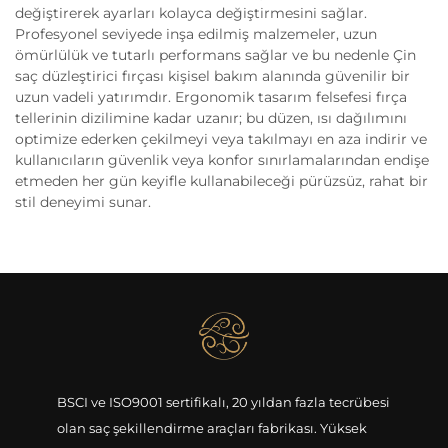
değiştirerek ayarları kolayca değiştirmesini sağlar.
Profesyonel seviyede inşa edilmiş malzemeler, uzun
ömürlülük ve tutarlı performans sağlar ve bu nedenle Çin
saç düzleştirici fırçası kişisel bakım alanında güvenilir bir
uzun vadeli yatırımdır. Ergonomik tasarım felsefesi fırça
tellerinin dizilimine kadar uzanır; bu düzen, ısı dağılımını
optimize ederken çekilmeyi veya takılmayı en aza indirir ve
kullanıcıların güvenlik veya konfor sınırlamalarından endişe
etmeden her gün keyifle kullanabileceği pürüzsüz, rahat bir
stil deneyimi sunar.
BSCI ve ISO9001 sertifikalı, 20 yıldan fazla tecrübesi
olan saç şekillendirme araçları fabrikası. Yüksek