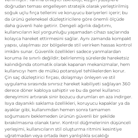
doğrudan teması engelleyen stratejik olarak yerleştirilmiş
soğuk uçlu fırça tellerini ve koruyucu bariyerleri içerir; bu
da ürünü geleneksel düzleştiricilere göre önemli ölçüde
daha güvenli hale getirir. Dengeli ağırlık dağıtımı,
kullanıcıların kol yorgunluğu yaşamadan cihazı saçlarında
kolayca hareket ettirmesini sağlar. Aynı zamanda kompakt
yapısı, ulaşılması zor bölgelerde stil verirken hassas kontrol
imkânı sunar. Güvenlik özellikleri sadece yanmalardan
koruma ile sınırlı değildir; belirlenmiş sürelerde hareketsiz
kalındığında otomatik olarak kapanan mekanizmalar, hem
kullanıcıyı hem de mülkü potansiyel tehlikelerden korur.
Çin saç düzleştirici fırçası, dolaşmayı önleyen ve stil
uygulama sırasında sınırsız hareket kabiliyeti sağlayan 360
derece döner kabloya sahiptir ve bu da genel kullanıcı
deneyimini artırarak sinir bozucu durumları en aza indirger.
Isıya dayanıklı saklama özellikleri, koruyucu kapaklar ya da
ayaklar gibi, kullanımdan hemen sonra tamamen
soğumasını beklemeden ürünün güvenli bir şekilde
bırakılmasına olanak tanır. Kontrol düğmelerinin düşünceli
yerleşimi, kullanıcıların stil oluşturma ritmini kesintiye
uğratmadan veya ortada iken yanlışlıkla sıcaklığı