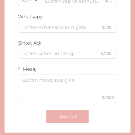
Kod
0/16
Whatsapp
0/100
Şirket Adı
0/200
Mesaj
0/1000
Gönder