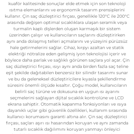
kuaför kalitesinde sonuçlar elde etmek için son teknoloji
ısıtma elemanlarını ve ergonomik tasarım prensiplerini
kullanır. Çin saç düzleştirici fırçası, genellikle 120°C ile 200°C
arasında değişen optimal sıcaklıklara ulaşan seramik veya
turmalin kaplı dişlerden oluşan karmaşık bir sistem
üzerinden çalışır ve kullanıcıların saçlarını düzleştirirken
aynı anda dolaşmış telleri açmalarını ve yüzeyini pürüzsüz
hale getirmelerini sağlar. Cihaz, kırpyı azaltan ve statik
elektriği nötralize eden gelişmiş iyon teknolojisi içerir ve
böylece daha parlak ve sağlıklı görünen saçlara yol açar. Çin
saç düzleştirici fırçası, ısıyı aynı anda birden fazla saç teline
eşit şekilde dağıtabilen benzersiz bir silindir tasarımı sunar
ve bu da geleneksel düzleştiricilere kıyasla şekillendirme
süresini önemli ölçüde kısaltır. Çoğu model, kullanıcıların
belirli saç türüne ve dokusuna en uygun ısı ayarını
seçmelerini sağlayan dijital sıcaklık kontrolüne ve LCD
ekrana sahiptir. Otomatik kapanma fonksiyonları ve ısıya
dayanıklı uçlar gibi güvenlik özellikleri, kullanım sırasında
kullanıcı korumasını garanti altına alır. Çin saç düzleştirici
fırçası, saçları aşırı ısı hasarından koruyan ve aynı zamanda
tutarlı sıcaklık dağılımını koruyan yanmayı önleyici