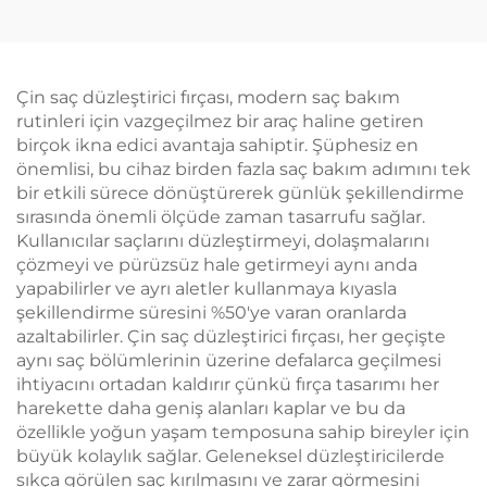
Adımda 1500 W Saç
Düzleştirici LCD
Kurutma Makinesi ve
Taşınabilir Elektrikli
Düzleştirici
Özel Etiketli 500F
Salon
Çin saç düzleştirici fırçası, modern saç bakım
rutinleri için vazgeçilmez bir araç haline getiren
birçok ikna edici avantaja sahiptir. Şüphesiz en
önemlisi, bu cihaz birden fazla saç bakım adımını tek
bir etkili sürece dönüştürerek günlük şekillendirme
sırasında önemli ölçüde zaman tasarrufu sağlar.
Kullanıcılar saçlarını düzleştirmeyi, dolaşmalarını
çözmeyi ve pürüzsüz hale getirmeyi aynı anda
yapabilirler ve ayrı aletler kullanmaya kıyasla
şekillendirme süresini %50'ye varan oranlarda
azaltabilirler. Çin saç düzleştirici fırçası, her geçişte
aynı saç bölümlerinin üzerine defalarca geçilmesi
ihtiyacını ortadan kaldırır çünkü fırça tasarımı her
harekette daha geniş alanları kaplar ve bu da
özellikle yoğun yaşam temposuna sahip bireyler için
büyük kolaylık sağlar. Geleneksel düzleştiricilerde
sıkça görülen saç kırılmasını ve zarar görmesini