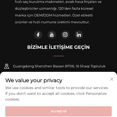
hızlı saç kurutma makineleri, sıcak hava fırçaları ve
düzleştiriciler uzmanlığı. 120'den fazla küresel
marka için OEM/ODM hizmetleri. Özel etiketli
ürünler ve hızlı numune üretimi mevcuttur.
BIZIMLE İLETIŞIME GEÇIN
Guangdong Shenzhen Baoan B706, 16 Shaqi Topluluk
Merkezi Yolu, Xinqiao Mahallesi
We value your privacy
+86-18948311339
We use cookies and similar tools to provide our services.
If you don't want to accept all cookies, click Personalize
[email protected]
cookies.
Accept all
Telif Hakkı © 2026 Shenzhen Zexi Intelligent Electronics Co., Ltd.