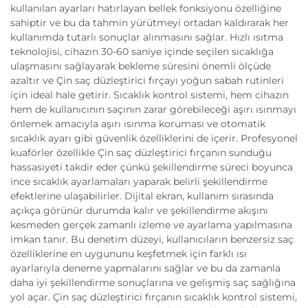
kullanılan ayarları hatırlayan bellek fonksiyonu özelliğine
sahiptir ve bu da tahmin yürütmeyi ortadan kaldırarak her
kullanımda tutarlı sonuçlar alınmasını sağlar. Hızlı ısıtma
teknolojisi, cihazın 30-60 saniye içinde seçilen sıcaklığa
ulaşmasını sağlayarak bekleme süresini önemli ölçüde
azaltır ve Çin saç düzleştirici fırçayı yoğun sabah rutinleri
için ideal hale getirir. Sıcaklık kontrol sistemi, hem cihazın
hem de kullanıcının saçının zarar görebileceği aşırı ısınmayı
önlemek amacıyla aşırı ısınma koruması ve otomatik
sıcaklık ayarı gibi güvenlik özelliklerini de içerir. Profesyonel
kuaförler özellikle Çin saç düzleştirici fırçanın sunduğu
hassasiyeti takdir eder çünkü şekillendirme süreci boyunca
ince sıcaklık ayarlamaları yaparak belirli şekillendirme
efektlerine ulaşabilirler. Dijital ekran, kullanım sırasında
açıkça görünür durumda kalır ve şekillendirme akışını
kesmeden gerçek zamanlı izleme ve ayarlama yapılmasına
imkan tanır. Bu denetim düzeyi, kullanıcıların benzersiz saç
özelliklerine en uygununu keşfetmek için farklı ısı
ayarlarıyla deneme yapmalarını sağlar ve bu da zamanla
daha iyi şekillendirme sonuçlarına ve gelişmiş saç sağlığına
yol açar. Çin saç düzleştirici fırçanın sıcaklık kontrol sistemi,