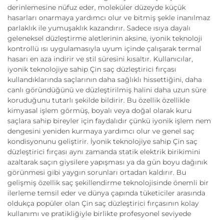
derinlemesine nüfuz eder, moleküler düzeyde küçük
hasarları onarmaya yardımcı olur ve bitmiş şekle inanılmaz
parlaklık ile yumuşaklık kazandırır. Sadece ısıya dayalı
geleneksel düzleştirme aletlerinin aksine, iyonik teknoloji
kontrollü ısı uygulamasıyla uyum içinde çalışarak termal
hasarı en aza indirir ve stil süresini kısaltır. Kullanıcılar,
iyonik teknolojiye sahip Çin saç düzleştirici fırçası
kullandıklarında saçlarının daha sağlıklı hissettiğini, daha
canlı göründüğünü ve düzleştirilmiş halini daha uzun süre
koruduğunu tutarlı şekilde bildirir. Bu özellik özellikle
kimyasal işlem görmüş, boyalı veya doğal olarak kuru
saçlara sahip bireyler için faydalıdır çünkü iyonik işlem nem
dengesini yeniden kurmaya yardımcı olur ve genel saç
kondisyonunu geliştirir. İyonik teknolojiye sahip Çin saç
düzleştirici fırçası aynı zamanda statik elektrik birikimini
azaltarak saçın giysilere yapışması ya da gün boyu dağınık
görünmesi gibi yaygın sorunları ortadan kaldırır. Bu
gelişmiş özellik saç şekillendirme teknolojisinde önemli bir
ilerleme temsil eder ve dünya çapında tüketiciler arasında
oldukça popüler olan Çin saç düzleştirici fırçasının kolay
kullanımı ve pratikliğiyle birlikte profesyonel seviyede