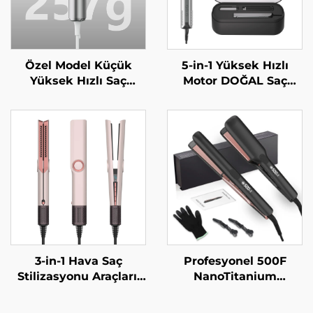
Özel Model Küçük
5-in-1 Yüksek Hızlı
Yüksek Hızlı Saç
Motor DOĞAL Saç
Kurutma Makinesi ≥5
Şekillendirici Sıcak
Milyon/adet/m³
Hava ile Düzleştirici
Plazma 4 Isıtma Ayarı
Tedavi için Saç
Hafif Mini Saç
Kurutma Makinesi Çok
Kurutma Makinesi
Amaçlı Şekillendirici
3-in-1 Hava Saç
Profesyonel 500F
Stilizasyonu Araçları,
NanoTitanium
Negatif İyonik Hava
Düzleştirici MCH
Düzleştirici, Tek
Kızılötesi Kuaför Saç