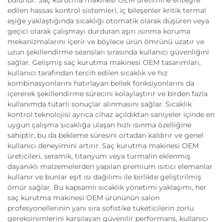
bulunur. Saç kurutma makinesi OEM üretimine entegre
edilen hassas kontrol sistemleri, iç bileşenler kritik termal
eşiğe yaklaştığında sıcaklığı otomatik olarak düşüren veya
geçici olarak çalışmayı durduran aşırı ısınma koruma
mekanizmalarını içerir ve böylece ürün ömrünü uzatır ve
uzun şekillendirme seansları sırasında kullanıcı güvenliğini
sağlar. Gelişmiş saç kurutma makinesi OEM tasarımları,
kullanıcı tarafından tercih edilen sıcaklık ve hız
kombinasyonlarını hatırlayan bellek fonksiyonlarını da
içererek şekillendirme sürecini kolaylaştırır ve birden fazla
kullanımda tutarlı sonuçlar alınmasını sağlar. Sıcaklık
kontrol teknolojisi ayrıca cihaz açıldıktan saniyeler içinde en
uygun çalışma sıcaklığa ulaşan hızlı ısınma özelliğine
sahiptir; bu da bekleme süresini ortadan kaldırır ve genel
kullanıcı deneyimini artırır. Saç kurutma makinesi OEM
üreticileri, seramik, titanyum veya turmalin eklenmiş
dayanıklı malzemelerden yapılan premium ısıtıcı elemanlar
kullanır ve bunlar eşit ısı dağılımı ile birlikte geliştirilmiş
ömür sağlar. Bu kapsamlı sıcaklık yönetimi yaklaşımı, her
saç kurutma makinesi OEM ürününün salon
profesyonellerinin yanı sıra sofistike tüketicilerin zorlu
gereksinimlerini karşılayan güvenilir performans, kullanıcı