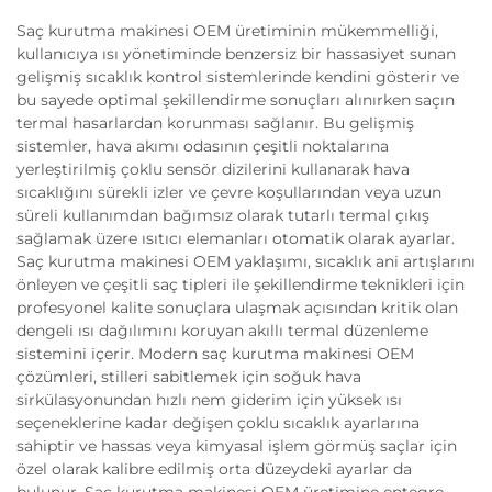
Saç kurutma makinesi OEM üretiminin mükemmelliği,
kullanıcıya ısı yönetiminde benzersiz bir hassasiyet sunan
gelişmiş sıcaklık kontrol sistemlerinde kendini gösterir ve
bu sayede optimal şekillendirme sonuçları alınırken saçın
termal hasarlardan korunması sağlanır. Bu gelişmiş
sistemler, hava akımı odasının çeşitli noktalarına
yerleştirilmiş çoklu sensör dizilerini kullanarak hava
sıcaklığını sürekli izler ve çevre koşullarından veya uzun
süreli kullanımdan bağımsız olarak tutarlı termal çıkış
sağlamak üzere ısıtıcı elemanları otomatik olarak ayarlar.
Saç kurutma makinesi OEM yaklaşımı, sıcaklık ani artışlarını
önleyen ve çeşitli saç tipleri ile şekillendirme teknikleri için
profesyonel kalite sonuçlara ulaşmak açısından kritik olan
dengeli ısı dağılımını koruyan akıllı termal düzenleme
sistemini içerir. Modern saç kurutma makinesi OEM
çözümleri, stilleri sabitlemek için soğuk hava
sirkülasyonundan hızlı nem giderim için yüksek ısı
seçeneklerine kadar değişen çoklu sıcaklık ayarlarına
sahiptir ve hassas veya kimyasal işlem görmüş saçlar için
özel olarak kalibre edilmiş orta düzeydeki ayarlar da