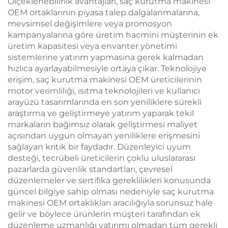
Ölçeklenebilirlik avantajları, saç kurutma makinesi
OEM ortaklarının piyasa talep dalgalanmalarına,
mevsimsel değişimlere veya promosyon
kampanyalarına göre üretim hacmini müşterinin ek
üretim kapasitesi veya envanter yönetimi
sistemlerine yatırım yapmasına gerek kalmadan
hızlıca ayarlayabilmesiyle ortaya çıkar. Teknolojiye
erişim, saç kurutma makinesi OEM üreticilerinin
motor verimliliği, ısıtma teknolojileri ve kullanıcı
arayüzü tasarımlarında en son yeniliklere sürekli
araştırma ve geliştirmeye yatırım yaparak tekil
markaların bağımsız olarak geliştirmesi maliyet
açısından uygun olmayan yeniliklere erişmesini
sağlayan kritik bir faydadır. Düzenleyici uyum
desteği, tecrübeli üreticilerin çoklu uluslararası
pazarlarda güvenlik standartları, çevresel
düzenlemeler ve sertifika gereklilikleri konusunda
güncel bilgiye sahip olması nedeniyle saç kurutma
makinesi OEM ortaklıkları aracılığıyla sorunsuz hale
gelir ve böylece ürünlerin müşteri tarafından ek
düzenleme uzmanlığı yatırımı olmadan tüm gerekli