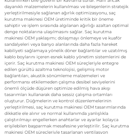
kullanılırken bile güvenli bir kavrama sunar. Hafif ancak
dayanıklı malzemelerin kullanılması ve bileşenlerin stratejik
yerleştirilmesiyle sağlanan ağırlık optimizasyonu, saç
kurutma makinesi OEM üretiminde kritik bir öneme
sahiptir ve işlem sırasında algılanan ağırlığı azaltan optimal
denge noktalarına ulaşılmasını sağlar. Saç kurutma
makinesi OEM yaklaşımı; dolaşmayı önlemeye ve kuaför
sandalyeleri veya banyo alanlarında daha fazla hareket
kabiliyeti sağlamaya yönelik döner bağlantılar ve uzatılmış
kablo boylarını içeren esnek kablo yönetim sistemlerini de
içerir. Saç kurutma makinesi OEM süreçleriyle entegre
edilen gürültü azaltma teknolojisi, gelişmiş motor
bağlantıları, akustik sönümleme malzemeleri ve
performansı etkilemeden çalışma desibel seviyelerini
önemli ölçüde düşüren optimize edilmiş hava akışı
tasarımları kullanarak daha sessiz çalışma ortamları
oluşturur. Düğmelerin ve kontrol düzenlemelerinin
yerleştirilmesi, saç kurutma makinesi OEM tasarımlarında
dikkatle ele alınır ve normal kullanımda yanlışlıkla
çalıştırılmayı engellerken anahtarlar ve ayarlar kolayca
erişilebilen başparmak mesafesine yerleştirilir. Saç kurutma
makinesi OEM süreçleriyle tasarlanan ventilasyon