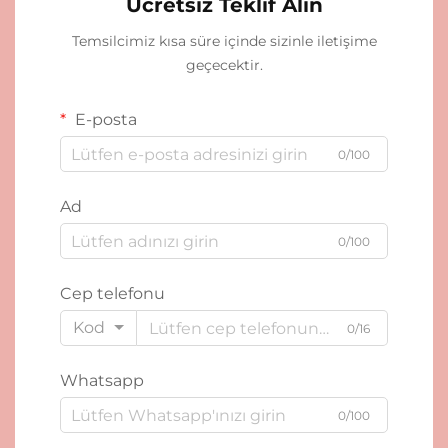
Ücretsiz Teklif Alın
Temsilcimiz kısa süre içinde sizinle iletişime
geçecektir.
E-posta
0/100
Ad
0/100
Cep telefonu
Kod
0/16
Whatsapp
0/100