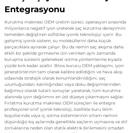
Entegrasyonu
Kurutma makinesi OEM üretim süreci, operasyon sırasında
milyonlarca negatif iyon üreterek saç kurutma deneyimini
temelden değiştiren sofistike iyonik teknolojiyi içerir. Bu
gelişmiş iyonik sistem, su moleküllerini daha küçük
parçacıklara ayırarak çalışır. Bu da nemin saç akışına daha
etkili bir şekilde girmesine izin verirken aynı zamanda
kuruşma süresini geleneksel ısıtma yöntemlerine kıyasla
yüzde kırk kadar azaltır. Blow kurucu OEM yaklaşımı, iyon
jeneratörlerinin tam olarak kalibre edildiğini ve hava akışı
odasında stratejik olarak konumlandırıldığını, saç
uzunluğundan, kalınlığından veya doku değişimlerinden
bağımsız olarak tutarlı sonuçlar yaratarak, tüm kurutma
alanında iyon dağılımını en üst düzeye çıkarmasını sağlar.
Fırlatma kurutma makinesi OEM süreçleri ile entegre
profesyonel sınıf iyonik teknoloji, özellikle kuru iklim
koşullarında veya iç ısıtma sistemlerinin ortam nemini
düşürdüğü kış aylarında genellikle saçların uçmasına ve stil
zorluklarına neden olan statik elektrik birikmesini ortadan