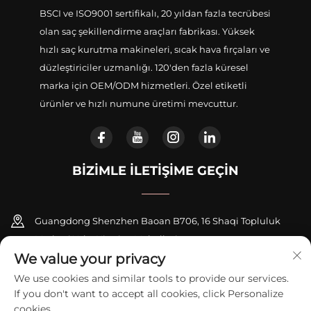
BSCI ve ISO9001 sertifikalı, 20 yıldan fazla tecrübesi
olan saç şekillendirme araçları fabrikası. Yüksek
hızlı saç kurutma makineleri, sıcak hava fırçaları ve
düzleştiriciler uzmanlığı. 120'den fazla küresel
marka için OEM/ODM hizmetleri. Özel etiketli
ürünler ve hızlı numune üretimi mevcuttur.
BIZIMLE İLETIŞIME GEÇIN
Guangdong Shenzhen Baoan B706, 16 Shaqi Topluluk
Merkezi Yolu, Xinqiao Mahallesi
We value your privacy
+86-18948311339
We use cookies and similar tools to provide our services.
If you don't want to accept all cookies, click Personalize
[email protected]
cookies.