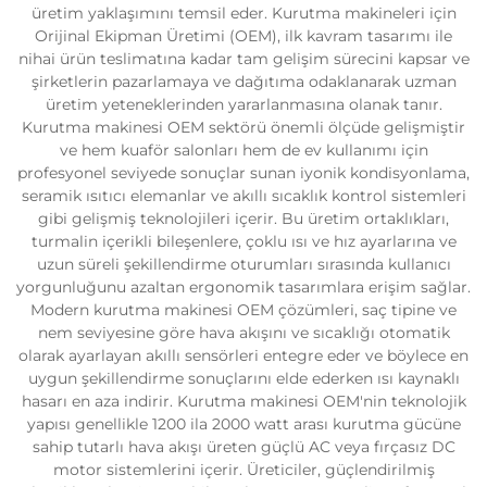
üretim yaklaşımını temsil eder. Kurutma makineleri için
Orijinal Ekipman Üretimi (OEM), ilk kavram tasarımı ile
nihai ürün teslimatına kadar tam gelişim sürecini kapsar ve
şirketlerin pazarlamaya ve dağıtıma odaklanarak uzman
üretim yeteneklerinden yararlanmasına olanak tanır.
Kurutma makinesi OEM sektörü önemli ölçüde gelişmiştir
ve hem kuaför salonları hem de ev kullanımı için
profesyonel seviyede sonuçlar sunan iyonik kondisyonlama,
seramik ısıtıcı elemanlar ve akıllı sıcaklık kontrol sistemleri
gibi gelişmiş teknolojileri içerir. Bu üretim ortaklıkları,
turmalin içerikli bileşenlere, çoklu ısı ve hız ayarlarına ve
uzun süreli şekillendirme oturumları sırasında kullanıcı
yorgunluğunu azaltan ergonomik tasarımlara erişim sağlar.
Modern kurutma makinesi OEM çözümleri, saç tipine ve
nem seviyesine göre hava akışını ve sıcaklığı otomatik
olarak ayarlayan akıllı sensörleri entegre eder ve böylece en
uygun şekillendirme sonuçlarını elde ederken ısı kaynaklı
hasarı en aza indirir. Kurutma makinesi OEM'nin teknolojik
yapısı genellikle 1200 ila 2000 watt arası kurutma gücüne
sahip tutarlı hava akışı üreten güçlü AC veya fırçasız DC
motor sistemlerini içerir. Üreticiler, güçlendirilmiş