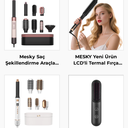
Mesky Saç
MESKY Yeni Ürün
Şekillendirme Araçları
LCD'li Termal Fırça
İyonik Bldc Yüksek
PTC Hızlı Isıtıcı 38mm
Hızlı 5-in-1 Çok Amaçlı
Silindir Elektrikli Saç
Şekillendirici Saç
Büzme Fırçası
Kurutma Fırçası
Üfleme Fırçası Saç
Kurutma Makinesi