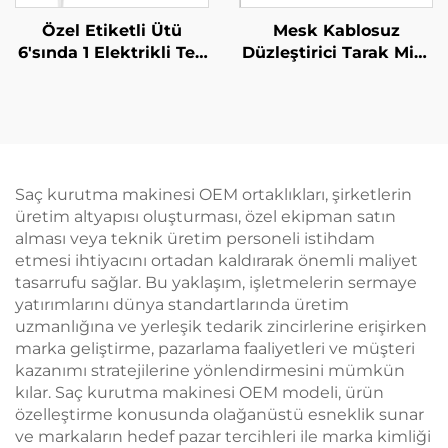
Özel Etiketli Ütü
Mesk Kablosuz
6'sında 1 Elektrikli Tek
Düzleştirici Tarak Mini
Adımda Sıcak Hava
Taşınabilir Düz Rulo
Bombası Hızlı Saç
İki Amaçlı MCH Isıtma
Düzleştirici Fırça Sıcak
200 Milyon Negatif
Hava Fırçası
İyonlu Şekillendirme
Saç kurutma makinesi OEM ortaklıkları, şirketlerin
üretim altyapısı oluşturması, özel ekipman satın
alması veya teknik üretim personeli istihdam
etmesi ihtiyacını ortadan kaldırarak önemli maliyet
tasarrufu sağlar. Bu yaklaşım, işletmelerin sermaye
yatırımlarını dünya standartlarında üretim
uzmanlığına ve yerleşik tedarik zincirlerine erişirken
marka geliştirme, pazarlama faaliyetleri ve müşteri
kazanımı stratejilerine yönlendirmesini mümkün
kılar. Saç kurutma makinesi OEM modeli, ürün
özelleştirme konusunda olağanüstü esneklik sunar
ve markaların hedef pazar tercihleri ile marka kimliği