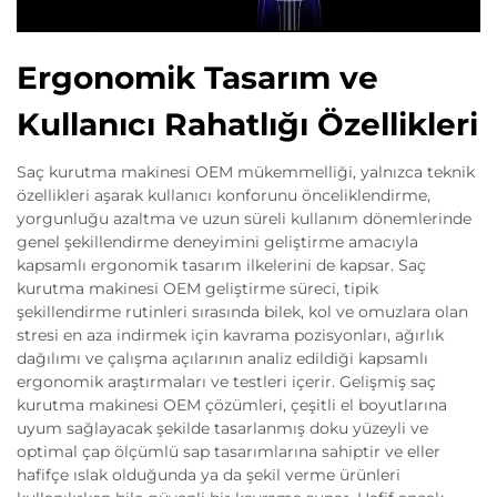
Ergonomik Tasarım ve
Kullanıcı Rahatlığı Özellikleri
Saç kurutma makinesi OEM mükemmelliği, yalnızca teknik
özellikleri aşarak kullanıcı konforunu önceliklendirme,
yorgunluğu azaltma ve uzun süreli kullanım dönemlerinde
genel şekillendirme deneyimini geliştirme amacıyla
kapsamlı ergonomik tasarım ilkelerini de kapsar. Saç
kurutma makinesi OEM geliştirme süreci, tipik
şekillendirme rutinleri sırasında bilek, kol ve omuzlara olan
stresi en aza indirmek için kavrama pozisyonları, ağırlık
dağılımı ve çalışma açılarının analiz edildiği kapsamlı
ergonomik araştırmaları ve testleri içerir. Gelişmiş saç
kurutma makinesi OEM çözümleri, çeşitli el boyutlarına
uyum sağlayacak şekilde tasarlanmış doku yüzeyli ve
optimal çap ölçümlü sap tasarımlarına sahiptir ve eller
hafifçe ıslak olduğunda ya da şekil verme ürünleri