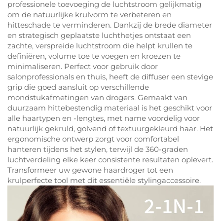
professionele toevoeging de luchtstroom gelijkmatig
om de natuurlijke krulvorm te verbeteren en
hitteschade te verminderen. Dankzij de brede diameter
en strategisch geplaatste luchthetjes ontstaat een
zachte, verspreide luchtstroom die helpt krullen te
definiëren, volume toe te voegen en kroezen te
minimaliseren. Perfect voor gebruik door
salonprofessionals en thuis, heeft de diffuser een stevige
grip die goed aansluit op verschillende
mondstukafmetingen van drogers. Gemaakt van
duurzaam hittebestendig materiaal is het geschikt voor
alle haartypen en -lengtes, met name voordelig voor
natuurlijk gekruld, golvend of textuurgekleurd haar. Het
ergonomische ontwerp zorgt voor comfortabel
hanteren tijdens het stylen, terwijl de 360-graden
luchtverdeling elke keer consistente resultaten oplevert.
Transformeer uw gewone haardroger tot een
krulperfecte tool met dit essentiële stylingaccessoire.