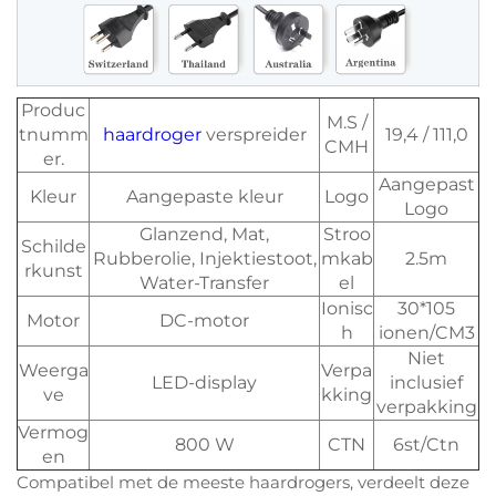
Produc
M.S /
tnumm
haardroger
verspreider
19,4 / 111,0
CMH
er.
Aangepast
Kleur
Aangepaste kleur
Logo
Logo
Glanzend, Mat,
Stroo
Schilde
Rubberolie, Injektiestoot,
mkab
2.5m
rkunst
Water-Transfer
el
Ionisc
30*105
Motor
DC-motor
h
ionen/CM3
Niet
Weerga
Verpa
LED-display
inclusief
ve
kking
verpakking
Vermog
800 W
CTN
6st/Ctn
en
Compatibel met de meeste haardrogers, verdeelt deze