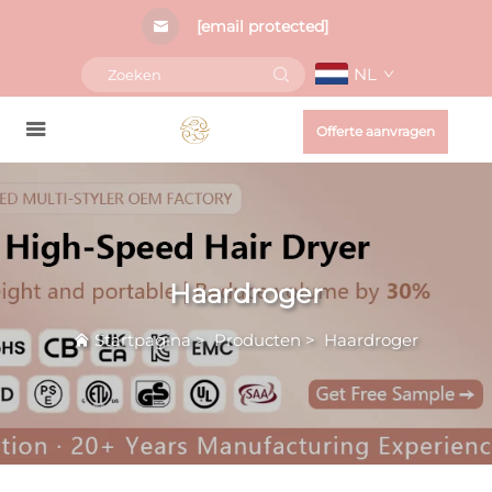
[email protected]
NL
Offerte aanvragen
Haardroger
Startpagina
>
Producten
>
Haardroger