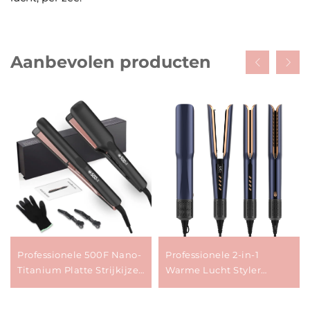
Aanbevolen producten
Professionele 500F Nano-
Professionele 2-in-1
Titanium Platte Strijkijzer
Warme Lucht Styler
MCH Infrarood Salon
Nieuw Ontwerp Platte
Haarrechte LCD
Strijkijzer LCD-display