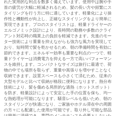
れた実用的な利点を数多く備えています。使用中は腕や手
首の疲労が大幅に軽減されるため、髪の長い方や頻繁にス
タイリングを行う方に特に適しています。軽量化により操
作性と機動性が向上し、正確なスタイリングをより簡単に
実現できます。プロのスタイリストは、軽量ドライヤーの
エルゴノミック設計により、長時間の勤務や多数のクライ
アント対応時の職業上の負担を軽減できます。先進のモー
ター技術により重量を抑えながらも強力な風力を実現して
おり、短時間で髪を乾かせるため、朝の準備時間を有効に
節約できます。エネルギー効率も重要な利点の一つで、軽
量ドライヤーは消費電力を抑える一方で高いパフォーマン
スを維持します。コンパクトなサイズは旅行に最適で、荷
物の中でも場所を取らず、重量や嵩張りを増やすことなく
収納できます。設置スペースも小さくて済むため、従来の
大型モデルと比べて収納が格段に便利になります。熱分布
技術により、髪を傷める局所的な過熱（ホットスポット）
を防ぎ、軽量設計によって安定した手の位置を保ち、均一
な熱処理が可能になります。騒音レベルも低いため、朝の
スタイリングが快適になり、ご家族やホテル滞在中の周囲
の方々にも配慮した使用が可能です。取り外し可能な部品
は簡単に清掃でき、専門のメンテナンスを必要としないた