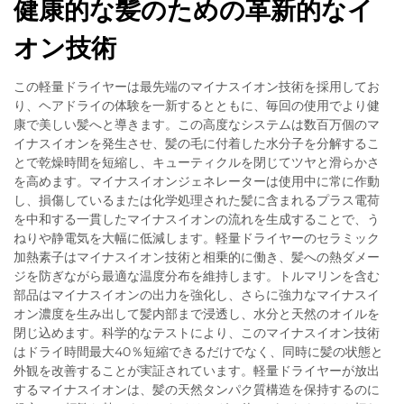
健康的な髪のための革新的なイ
オン技術
この軽量ドライヤーは最先端のマイナスイオン技術を採用してお
り、ヘアドライの体験を一新するとともに、毎回の使用でより健
康で美しい髪へと導きます。この高度なシステムは数百万個のマ
イナスイオンを発生させ、髪の毛に付着した水分子を分解するこ
とで乾燥時間を短縮し、キューティクルを閉じてツヤと滑らかさ
を高めます。マイナスイオンジェネレーターは使用中に常に作動
し、損傷しているまたは化学処理された髪に含まれるプラス電荷
を中和する一貫したマイナスイオンの流れを生成することで、う
ねりや静電気を大幅に低減します。軽量ドライヤーのセラミック
加熱素子はマイナスイオン技術と相乗的に働き、髪への熱ダメー
ジを防ぎながら最適な温度分布を維持します。トルマリンを含む
部品はマイナスイオンの出力を強化し、さらに強力なマイナスイ
オン濃度を生み出して髪内部まで浸透し、水分と天然のオイルを
閉じ込めます。科学的なテストにより、このマイナスイオン技術
はドライ時間最大40％短縮できるだけでなく、同時に髪の状態と
外観を改善することが実証されています。軽量ドライヤーが放出
するマイナスイオンは、髪の天然タンパク質構造を保持するのに