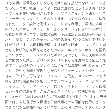
りも大幅に軽量化されながらも乾燥性能を損なわないデバイスと
なっています。軽量ドライヤーには先進的なセラミックおよびタ
ーマライト技術が採用されており、マイナスイオンを発生させて
キューティクルを閉じ、うねりを抑え、つやを高めます。小型化
されたモーター設計は高速デジタル技術を利用し、最適な温度で
集中した風量を生み出し、熱によるダメージを防ぎつつ短時間で
の乾燥を実現します。複数の温風・冷風設定と風量段階を備えて
おり、髪質、テクスチャー、目的のスタイリングに応じて使い分
けが可能です。温度制御機構により過熱を防止し、スタイルを固
定して持続的な光沢を与えるためのクールショットボタンも搭載
しています。バランスの取れた重量配分により長時間使用時の手
首の疲労を軽減し、プロのスタイリストから家庭用まで幅広く最
適です。流線型のハウジングにはノイズ低減技術が組み込まれて
おり、静かな運転を実現しながらもパフォーマンスを犠牲にしま
せん。取り外し可能なエアフィルターを備え、メンテナンスや清
掃が容易で製品寿命を延ばします。コンセントレーターノズルや
ディフューザーアタッチメントにより、ストレートヘアから自然
なカールの強調まで、さまざまなスタイリング技法に対応可能で
す。コードにはねじれを防ぐスワivel構造を採用しています。安全
面では、自動電源オフ機能や耐熱性素材の全面的な使用など、さ
まざまな安全機能を備えています。この現代のヘアスタイリング