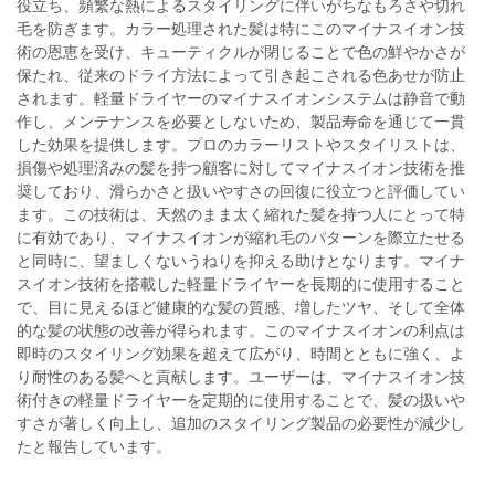
役立ち、頻繁な熱によるスタイリングに伴いがちなもろさや切れ
毛を防ぎます。カラー処理された髪は特にこのマイナスイオン技
術の恩恵を受け、キューティクルが閉じることで色の鮮やかさが
保たれ、従来のドライ方法によって引き起こされる色あせが防止
されます。軽量ドライヤーのマイナスイオンシステムは静音で動
作し、メンテナンスを必要としないため、製品寿命を通じて一貫
した効果を提供します。プロのカラーリストやスタイリストは、
損傷や処理済みの髪を持つ顧客に対してマイナスイオン技術を推
奨しており、滑らかさと扱いやすさの回復に役立つと評価してい
ます。この技術は、天然のまま太く縮れた髪を持つ人にとって特
に有効であり、マイナスイオンが縮れ毛のパターンを際立たせる
と同時に、望ましくないうねりを抑える助けとなります。マイナ
スイオン技術を搭載した軽量ドライヤーを長期的に使用すること
で、目に見えるほど健康的な髪の質感、増したツヤ、そして全体
的な髪の状態の改善が得られます。このマイナスイオンの利点は
即時のスタイリング効果を超えて広がり、時間とともに強く、よ
り耐性のある髪へと貢献します。ユーザーは、マイナスイオン技
術付きの軽量ドライヤーを定期的に使用することで、髪の扱いや
すさが著しく向上し、追加のスタイリング製品の必要性が減少し
たと報告しています。