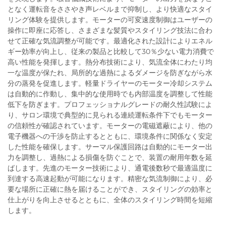
となく運転音をささやき声レベルまで抑制し、より快適なスタイ
リング体験を提供します。モーターの可変速度制御はユーザーの
操作に即座に応答し、さまざまな髪質やスタイリング技法に合わ
せて正確な気流調整が可能です。最適化された設計によりエネル
ギー効率が向上し、従来の製品と比較して30％少ない電力消費で
高い性能を発揮します。熱分布技術により、気流全体にわたり均
一な温度が保たれ、局所的な過熱によるダメージを防ぎながら水
分の蒸発を促進します。軽量ドライヤーのモーター冷却システム
は自動的に作動し、集中的な使用時でも内部温度を調整して性能
低下を防ぎます。プロフェッショナルグレードの耐久性試験によ
り、サロン環境で典型的に見られる連続運転条件下でもモーター
の信頼性が確認されています。モーターの電磁遮蔽により、他の
電子機器への干渉を防止するとともに、環境条件に関係なく安定
した性能を確保します。サーマル保護回路は自動的にモーター出
力を調整し、過熱による損傷を防ぐことで、装置の耐用年数を延
ばします。先進のモーター技術により、通電後数秒で最適温度に
到達する高速起動が可能になります。精密な気流制御により、必
要な場所に正確に熱を届けることができ、スタイリングの効率と
仕上がりを向上させるとともに、全体のスタイリング時間を短縮
します。