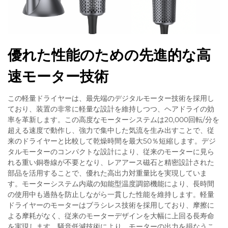
優れた性能のための先進的な高
速モーター技術
この軽量ドライヤーは、最先端のデジタルモーター技術を採用し
ており、装置の非常に軽量な設計を維持しつつ、ヘアドライの効
率を革新します。この高度なモーターシステムは20,000回転/分を
超える速度で動作し、強力で集中した気流を生み出すことで、従
来のドライヤーと比較して乾燥時間を最大50％短縮します。デジ
タルモーターのコンパクトな設計により、従来のモーターに見ら
れる重い銅巻線が不要となり、レアアース磁石と精密設計された
部品を活用することで、優れた高出力対重量比を実現していま
す。モーターシステム内蔵の知能型温度調節機能により、長時間
の使用中も過熱を防止しながら一貫した性能を維持します。軽量
ドライヤーのモーターはブラシレス技術を採用しており、摩擦に
よる摩耗がなく、従来のモーターデザインを大幅に上回る長寿命
を実現します。騒音低減技術により、モーターの出力を損なうこ