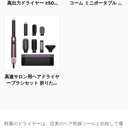
高出力ドライヤー ≥500
コーム ミニポータブル ス
万/m³ プラズマ 4段階温度
トレートロール 2WAY
調節 軽量ミニヘアードラ
MCHヒーター 2億個のマ
イヤー
イナスイオンでスタイリン
グ
高速サロン用ヘアドライヤ
ーブラシセット 折りたた
み可能 電動 LCD温度表示
付き 1ステップエアースタ
イラー
軽量のドライヤーは、従来のヘア乾燥ツールと比較して優