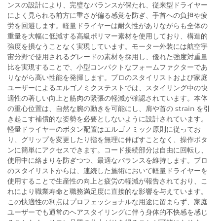
ンスの設計により、完璧なバランスが保たれ、従来型ドライヤー
によく見られる前方に重さが偏る感覚を防ぎ、手首への負担や疲
労を回避します。軽量ドライヤーは耐久性がありながらも全体の
重量を大幅に低減する高級ポリマー素材を使用しており、構造的
強度を損なうことなく実現しています。モーター外装には航空宇
宙分野で使用されるグレードの素材を採用し、優れた強度対重量
比を実現することで、小型コンパクトなフォームファクターであ
りながら高い性能を発揮します。プロのスタイリストおよび家庭
ユーザーによるエルゴノミクステストでは、スタイリング中の快
適性の著しい向上と筋肉の緊張の軽減が確認されています。本体
の重心位置は、自然な腕の動きを可能にし、肩や首の strain を引
き起こす補償的な姿勢を必要としないように設計されています。
軽量ドライヤーのボタン配置はエルゴノミック原則に従ってお
り、グリップを変更したり指を無理に伸ばすことなく、操作ボタ
ンに簡単にアクセスできます。コード接続部分は自由に回転し、
使用中に絡まりを防ぎつつ、最適なバランスを維持します。プロ
のスタイリストからは、連続した施術において軽量ドライヤーを
使用することで生産性の向上と疲労の軽減が報告されており、こ
れにより職業寿命と職務満足度に直接的な影響を与えています。
この快適性の利点はプロフェッショナルな用途に留まらず、家庭
ユーザーでも通常のヘアスタイリングに伴う身体的不快感を感じ