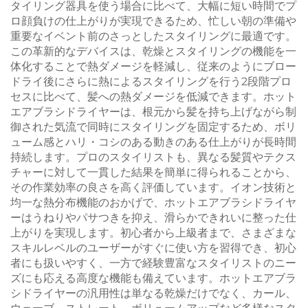
タイリング器具を使う場合に比べて、大幅に短い時間でプ
ロ顔負けの仕上がりが実現できるため、忙しい朝の準備や
重要なイベント前のさっとしたスタイリングに最適です。
この革新的なデバイスは、乾燥とスタイリングの機能を一
体化することで熱ダメージを軽減し、従来のようにブロー
ドライ後にさらに熱によるスタイリングを行う2段階プロ
セスに比べて、髪への熱ダメージを低減できます。ホット
エアブラシドライヤーは、根元から髪を持ち上げながら制
御された気流で同時にスタイリングを固定するため、ボリ
ューム感とハリ・コシのある動きのある仕上がりが長時間
持続します。プロのスタイリストも、異なる髪質やテクス
チャーに対して一貫した結果を簡単に得られることから、
その作業効率の良さを高く評価しています。イオン技術と
均一な熱分布機能のおかげで、ホットエアブラシドライヤ
ーはうねりやパサつきを抑え、滑らかできれいに整った仕
上がりを実現します。初心者から上級者まで、さまざまな
スキルレベルのユーザーがすぐに使い方を習得でき、初心
者にも扱いやすく、一方で経験豊富なスタイリストのニー
ズにも応える高度な機能も備えています。ホットエアブラ
シドライヤーの汎用性は単なる乾燥だけでなく、カール、