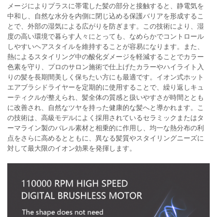
メージによりプラスに帯電した髪の部分と接触すると、静電気を
中和し、自然な水分を内側に閉じ込める保護バリアを形成するこ
とで、外部の湿気による広がりを防ぎます。この技術により、湿
度の高い環境で暮らす人々にとっても、なめらかでコントロール
しやすいヘアスタイルを維持することが容易になります。また、
熱によるスタイリング中の酸化ダメージを軽減することでカラー
色素を守り、プロのサロン施術で仕上げたカラーやハイライト入
りの髪を長期間美しく保ちたい方にも最適です。イオン式ホット
エアブラシドライヤーを定期的に使用することで、繰り返しキュ
ーティクルが整えられ、髪全体の質感と扱いやすさが時間ととも
に改善され、自然なツヤを持った健康的な髪へと導かれます。こ
の技術は、高級モデルによく採用されているセラミックまたはタ
ーマライン製のバレル素材と相乗的に作用し、均一な熱分布の利
点をさらに高めるとともに、異なる髪質やスタイリングニーズに
対して最大限のイオン効果を発揮します。