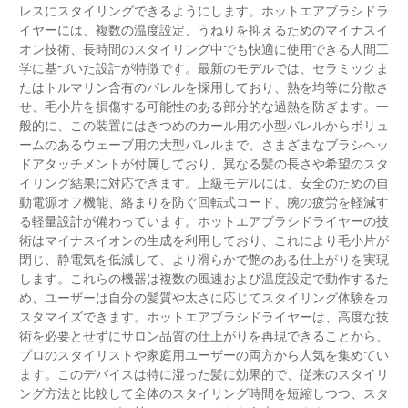
レスにスタイリングできるようにします。ホットエアブラシドラ
イヤーには、複数の温度設定、うねりを抑えるためのマイナスイ
オン技術、長時間のスタイリング中でも快適に使用できる人間工
学に基づいた設計が特徴です。最新のモデルでは、セラミックま
たはトルマリン含有のバレルを採用しており、熱を均等に分散さ
せ、毛小片を損傷する可能性のある部分的な過熱を防ぎます。一
般的に、この装置にはきつめのカール用の小型バレルからボリュ
ームのあるウェーブ用の大型バレルまで、さまざまなブラシヘッ
ドアタッチメントが付属しており、異なる髪の長さや希望のスタ
イリング結果に対応できます。上級モデルには、安全のための自
動電源オフ機能、絡まりを防ぐ回転式コード、腕の疲労を軽減す
る軽量設計が備わっています。ホットエアブラシドライヤーの技
術はマイナスイオンの生成を利用しており、これにより毛小片が
閉じ、静電気を低減して、より滑らかで艶のある仕上がりを実現
します。これらの機器は複数の風速および温度設定で動作するた
め、ユーザーは自分の髪質や太さに応じてスタイリング体験をカ
スタマイズできます。ホットエアブラシドライヤーは、高度な技
術を必要とせずにサロン品質の仕上がりを再現できることから、
プロのスタイリストや家庭用ユーザーの両方から人気を集めてい
ます。このデバイスは特に湿った髪に効果的で、従来のスタイリ
ング方法と比較して全体のスタイリング時間を短縮しつつ、スタ