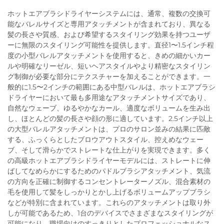
ホットエアブラシドライヤーシステムには、通常、複数の交換可
能なバレルサイズと専用アタッチメントが含まれており、異なる
髪の長さや質感、および希望するスタイリング効果を持つユーザ
ーに無限のスタイリング可能性を提供します。直径1〜1.5インチ程
度の小型バレルアタッチメントを使用すると、きめの細かいカー
ルや明確なリーゼル、短いヘアスタイルやより精密なスタイリン
グ制御が必要な部分にテクスチャーを加えることができます。一
般的に1.5〜2インチの範囲にある中型バレルは、ホットエアブラシ
ドライヤーにおいて最も多用途なアタッチメントサイズであり、
自然なウェーブ、ゆるやかなカール、適度なボリュームを生み出
し、ほとんどの髪の長さや顔の形に適しています。2.5インチ以上
の大型バレルアタッチメントは、プロのサロン並みの結果に匹敵
する、ふっくらとしたブロウアウトスタイル、控えめなウェー
ブ、そして滑らかでストレートな仕上がりを実現できます。多く
の高級ホットエアブラシドライヤーモデルには、ストレートに伸
ばしてなめらかにするためのパドルブラシアタッチメント、気流
の方向を正確に制御するコンセントレーターノズル、混合素材の
毛を使用して髪をしっかりとかし上げるボリュームアップブラシ
などが特別に含まれています。これらのアタッチメントは取り外
しが可能であるため、1台のデバイスでさまざまなスタイリングが
可能になり、職場向けのすっきりとしたプロフェッショナルなス