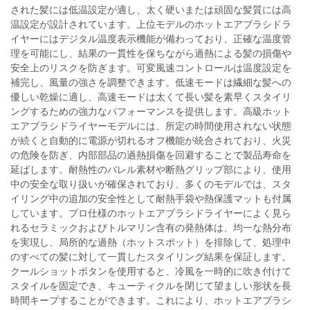
された髪には低温設定が適し、太く硬いまたは頑固な髪質には高
温設定が設計されています。上位モデルのホットエアブラシドラ
イヤーにはデジタル温度表示機能が備わっており、正確な温度管
理を可能にし、結果の一貫性を保ちながら過熱による髪の損傷や
安全上のリスクを防ぎます。可変風速コントロールは温度設定を
補完し、風量の強さを調整できます。低速モードは繊細な髪への
優しい乾燥に適し、高速モードは太くて長い髪を素早くスタイリ
ングするための強力なパフォーマンスを提供します。高級ホット
エアブラシドライヤーモデルには、所定の時間使用されない状態
が続くと自動的に電源が切れるオフ機能が統合されており、火災
の危険を防ぎ、内部部品の過熱損傷を回避することで製品寿命を
延ばします。耐熱性のバレル素材や断熱グリップ部により、使用
中の安全な取り扱いが確保されており、多くのモデルでは、スタ
イリング中の追加の安全性として耐熱手袋や熱保護マットも付属
しています。プロ仕様のホットエアブラシドライヤーによく見ら
れるセラミックおよびトルマリン含有の発熱体は、均一な熱分布
を実現し、局所的な過熱（ホットスポット）を排除して、処理中
のすべての髪に対して一貫したスタイリング結果を保証します。
クールショットボタンを使用すると、冷風を一時的に吹き付けて
スタイルを固定でき、キューティクルを閉じて望ましい形状を長
時間キープすることができます。これにより、ホットエアブラシ