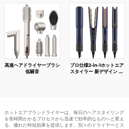
ウェーバー スタイリング
トレートアイロン 髪のケ
ツール ヘアカーラー 電動
ア用ドライヤー マルチス
カールスタイラー
タイラー
高速ヘアドライヤーブラシ
プロ仕様2-in-1ホットエア
低騒音
スタイラー 新デザイン フ
ラットアイアン LCDディ
スプレイ チタンプレート
電気ヘアドライヤー スト
レートアイロン
ホットエアブラシドライヤーは、毎日のヘアスタイリング
を長時間かかるプロセスから迅速で効率的なものへと変え
る、優れた時短効果を提供します。別々のドライヤーとス