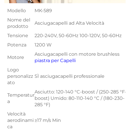
Modello
MK-589
Nome del
Asciugacapelli ad Alta Velocità
prodotto
Tensione
220-240V, 50-60Hz 100-120V, 50-60Hz
Potenza
1200 W
Asciugacapelli con motore brushless
Motore
piastra per Capelli
Logo
personalizz
SÌ asciugacapelli professionale
ato
Asciutto: 120-140 °C-boost / (250-285 °F-
Temperatur
boost) Umido: 80-110-140 °C / (180-230-
a
285 °F)
Velocità
aerodinami
≥17 m/s Min
ca