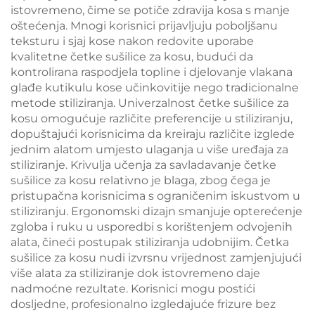
istovremeno, čime se potiče zdravija kosa s manje
oštećenja. Mnogi korisnici prijavljuju poboljšanu
teksturu i sjaj kose nakon redovite uporabe
kvalitetne četke sušilice za kosu, budući da
kontrolirana raspodjela topline i djelovanje vlakana
glađe kutikulu kose učinkovitije nego tradicionalne
metode stiliziranja. Univerzalnost četke sušilice za
kosu omogućuje različite preferencije u stiliziranju,
dopuštajući korisnicima da kreiraju različite izglede
jednim alatom umjesto ulaganja u više uređaja za
stiliziranje. Krivulja učenja za savladavanje četke
sušilice za kosu relativno je blaga, zbog čega je
pristupačna korisnicima s ograničenim iskustvom u
stiliziranju. Ergonomski dizajn smanjuje opterećenje
zgloba i ruku u usporedbi s korištenjem odvojenih
alata, čineći postupak stiliziranja udobnijim. Četka
sušilice za kosu nudi izvrsnu vrijednost zamjenjujući
više alata za stiliziranje dok istovremeno daje
nadmoćne rezultate. Korisnici mogu postići
dosljedne, profesionalno izgledajuće frizure bez