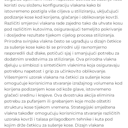
koristi ovu složenu konfiguraciju vlakana kako bi
istovremeno postigla više ciljeva u stiliziranju, uključujući
podizanje kose kod korijena, glačanje i oblikovanje kovrži.
Različiti smjerovi vlakana rade zajedno tako da uhvate kosu
pod različitim kutovima, osiguravajući temeljito pokrivanje
i dosljedne rezultate tijekom cijelog procesa stiliziranja.
Prirodna svinjska vlakna često se ugrađuju u dizajn četkice
za sušenje kose kako bi se prirodni ulji ravnomjerno
rasporedili duž dlake, potičući sjaj i smanjujući potrebu za
dodatnim sredstvima za stiliziranje. Ova prirodna vlakna
djeluju u simbiozi s sintetičkim vlaknima koja osiguravaju
potrebnu napetost i grip za učinkovito oblikovanje.
Višesmjerni uzorak vlakana na četkici za sušenje kose
omogućuje korisnicima stvaranje izražajnog volumena kod
korijena podizanjem kose od kože glave, istovremeno
glačeći sredinu i krajeve. Ova dvostruka akcija eliminira
potrebu za pufanjem ili grebanjem koje može oštetiti
strukturu kose tijekom vremena. Strategijski smještena
vlakna također omogućuju korisnicima stvaranje različitih
uzoraka kovrži i talasa prilagodbom tehnike i kuta pod
kojim drže četkicu za sušenje kose. Dizajn vlakana