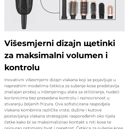
Višesmjerni dizajn щetinki
za maksimalni volumen i
kontrolu
Inovativni višesmjerni dizajn vlakana koji se pojavljuje u
naprednim modelima četkica za sušenje kose predstavlja
značajan proboj u inženjeringu alata za stiliziranje, nudeći
korisnicima bez presedana kontrolu i raznovrsnost u
stvaranju željenih frizura. Ova sofisticirana raspodjela
vlakana kombinira različite vrste, dužine i kutove
postavljanja vlakana strategijski raspoređenih oko tijela
četke kako bi se maksimalizirao kontakt s niti kose te
osigurao optimalni hvat i napetost. Četkica za sušenje kose