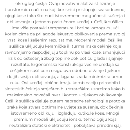
okruglog češlja. Ovaj inovativni alat za stiliziranje
transformira način na koji korisnici pristupaju svakodnevnoj
njegi kose tako što nudi istovremene mogućnosti sušenja i
oblikovanja u jednom praktičnom uređaju. Češljik sušilica
ima više postavki temperature i brzine, omogućujući
korisnicima da prilagode iskustvo oblikovanja prema svojoj
vrsti kose i željenim rezultatima. Moderni modeli češljika
sušilica uključuju keramičke ili turmalinske čekinje koje
ravnomjerno raspodjeljuju toplinu po vlasi kose, smanjujući
rizik od oštećenja zbog topline dok potiču glađe i sjajnije
rezultate. Ergonomska konstrukcija većine uređaja sa
češljikom sušilicom osigurava udobno držanje tijekom
duljih sesija oblikovanja, a lagana izrada minimizira umor
ruku. Ovi uređaji obično imaju kombinaciju prirodnih i
sintetskih čekinja smještenih u strateškim uzorcima kako bi
maksimalno povećali hvat i kontrolu tijekom oblikovanja.
Češljik sušilica djeluje putem napredne tehnologije protoka
zraka koja stvara optimalne uvjete za sušenje, dok čekinje
istovremeno oblikuju i izglađuju kutikule kose. Mnogi
premium modeli uključuju ionsku tehnologiju koja
neutralizira statički elektricitet i poboljšava prirodni sjaj.