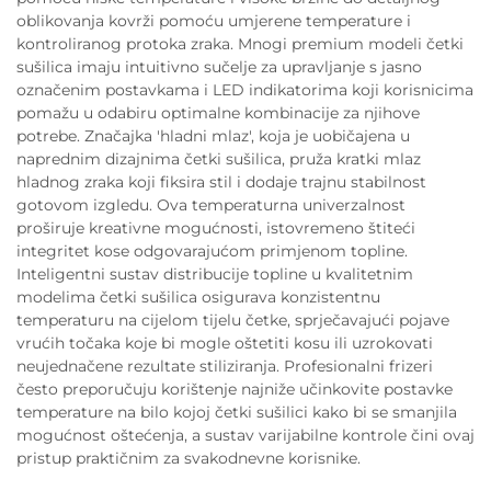
oblikovanja kovrži pomoću umjerene temperature i
kontroliranog protoka zraka. Mnogi premium modeli četki
sušilica imaju intuitivno sučelje za upravljanje s jasno
označenim postavkama i LED indikatorima koji korisnicima
pomažu u odabiru optimalne kombinacije za njihove
potrebe. Značajka 'hladni mlaz', koja je uobičajena u
naprednim dizajnima četki sušilica, pruža kratki mlaz
hladnog zraka koji fiksira stil i dodaje trajnu stabilnost
gotovom izgledu. Ova temperaturna univerzalnost
proširuje kreativne mogućnosti, istovremeno štiteći
integritet kose odgovarajućom primjenom topline.
Inteligentni sustav distribucije topline u kvalitetnim
modelima četki sušilica osigurava konzistentnu
temperaturu na cijelom tijelu četke, sprječavajući pojave
vrućih točaka koje bi mogle oštetiti kosu ili uzrokovati
neujednačene rezultate stiliziranja. Profesionalni frizeri
često preporučuju korištenje najniže učinkovite postavke
temperature na bilo kojoj četki sušilici kako bi se smanjila
mogućnost oštećenja, a sustav varijabilne kontrole čini ovaj
pristup praktičnim za svakodnevne korisnike.