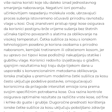
više razina koristi koje idu daleko iznad jednostavnog
smanjenja naboravanja. Negativni ioni pomažu
učinkovitijem raspadanju molekula vode, ubrzavajući
proces sušenja istovremeno očuvavši prirodnu ravnotežu
vlage u kosi. Ovaj znanstveni pristup njegi kose osigurava
da korisnici postignu brže vrijeme sušenja bez štetnih
učinaka tipično povezanih s alatima za oblikovanje na
visokoj temperaturi. Četka sušilice za kosu s ionskom
tehnologijom posebno je korisna osobama s prirodno
naboranom, kemijski tretiranom ili oštećenom kosom, jer
su upravo ovi tipovi kose podložniji nakupljanju statike i
gubitku vlage. Korisnici redovito izvještavaju o glađim,
sjajnijim rezultatima koji traju dulje tijekom dana u
usporedbi s konvencionalnim metodama oblikovanja.
Ionska značajka u premium modelima četki sušilica za kosu
često uključuje podešive postavke, omogućavajući
korisnicima da prilagode intenzitet emisije iona prema
svojim specifičnim potrebama kose. Ova razina kontrole
osigurava optimalne rezultate za različite vrste kose, od fine
i krhke do guste i grublje. Dugoročne prednosti korištenja
ionske četke sušilice za kosu uključuju poboljšano zdravlje