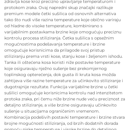
zdravlja kose kroz precizno upravljanje temperaturom i
protokom zraka. Ovaj napredni skup značajki razlikuje
premium modele četki sušilica od osnovnih alternativa
tako što nudi više razina temperature koje obično variraju
od hladne do visoke temperature, kombinirano s
varijabilnim postavkama brzine koje omogućuju preciznu
kontrolu procesa stiliziranja. Četka sušilica s opsežnim
mogućnostima podešavanja temperature i brzine
omogućuje korisnicima da prilagode svoj pristup
stiliziranju prema vrsti kose, stanju kose i željenom ishodu.
Tanka ili oštećena kosa koristi niže postavke temperature
koje osiguravaju nježno sušenje bez prekomjernog
toplinskog opterećenja, dok gusta ili kruta kosa možda
zahtijeva više razine temperature za učinkovito stiliziranje i
dugotrajnije rezultate. Funkcija varijabilne brzine u četki
sušilici omogućuje korisnicima kontrolu nad intenzitetom
protoka zraka, pri čemu niže brzine nude veću preciznost za
detaljno stiliziranje, a više brzine osiguravaju učinkovito
sušenje u situacijama ograničenim vremenom.
Kombinacija podešivih postavki temperature i brzine stvara
brojne mogućnosti stiliziranja, od brzih dodatnih dorada
pomoću niske temperature i visoke brzine do detaljnog