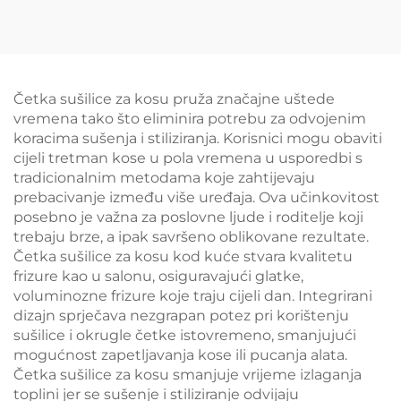
mogućnošću savijanja
električni s prikazom
temperature na LCD-u
jednokorakni uređaj za
oblikovanje zrakom
Četka sušilice za kosu pruža značajne uštede
vremena tako što eliminira potrebu za odvojenim
koracima sušenja i stiliziranja. Korisnici mogu obaviti
cijeli tretman kose u pola vremena u usporedbi s
tradicionalnim metodama koje zahtijevaju
prebacivanje između više uređaja. Ova učinkovitost
posebno je važna za poslovne ljude i roditelje koji
trebaju brze, a ipak savršeno oblikovane rezultate.
Četka sušilice za kosu kod kuće stvara kvalitetu
frizure kao u salonu, osiguravajući glatke,
voluminozne frizure koje traju cijeli dan. Integrirani
dizajn sprječava nezgrapan potez pri korištenju
sušilice i okrugle četke istovremeno, smanjujući
mogućnost zapetljavanja kose ili pucanja alata.
Četka sušilice za kosu smanjuje vrijeme izlaganja
toplini jer se sušenje i stiliziranje odvijaju