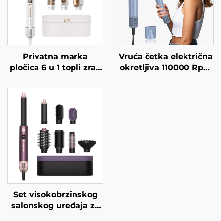
Privatna marka
Vruća četka električna
pločica 6 u 1 topli zrak
okretljiva 110000 Rpm
električni jednokorisni
BLDC laka za čišćenje
sušilac kose brzi
filtera okrugla
uređaj za ravnanje
električna moćna
kose četkica za vrući
visokobrzinska
zrak
savitljiva sušilica za
kosu
Set visokobrzinskog
salonskog uređaja za
sušenje kose s