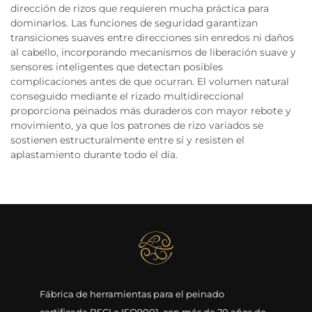
dirección de rizos que requieren mucha práctica para
dominarlos. Las funciones de seguridad garantizan
transiciones suaves entre direcciones sin enredos ni daños
al cabello, incorporando mecanismos de liberación suave y
sensores inteligentes que detectan posibles
complicaciones antes de que ocurran. El volumen natural
conseguido mediante el rizado multidireccional
proporciona peinados más duraderos con mayor rebote y
movimiento, ya que los patrones de rizo variados se
sostienen estructuralmente entre sí y resisten el
aplastamiento durante todo el día.
Fábrica de herramientas para el peinado