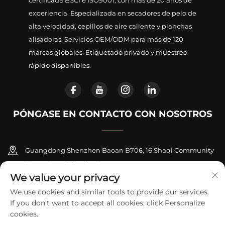
certificada BSCI e ISO9001, con más de 20 años de
experiencia. Especializada en secadores de pelo de
alta velocidad, cepillos de aire caliente y planchas
alisadoras. Servicios OEM/ODM para más de 120
marcas globales. Etiquetado privado y muestreo
rápido disponibles.
PÓNGASE EN CONTACTO CON NOSOTROS
Guangdong Shenzhen Baoan B706, 16 Shaqi Community
Centre Road, Xinqiao Street
We value your privacy
+86-18948311339
We use cookies and similar tools to provide our services.
If you don't want to accept all cookies, click Personalize
[email protected]
cookies.