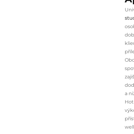
Uni
stu
osob
dob
kli
pří
Obc
spo
zaj
dod
a ni
Hot
výk
pří
wel