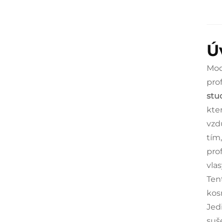
Ú
Mod
prof
stu
kte
vzd
tím
pro
vlas
Ten
kos
Jed
suš