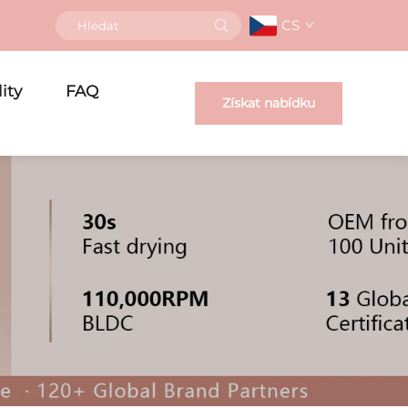
CS
ity
FAQ
Získat nabídku