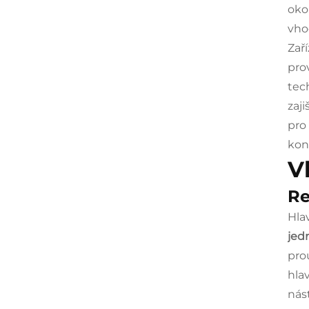
oko
vho
Zař
pro
tec
zaj
pro
kon
V
Re
Hla
jed
pro
hla
nás