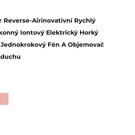
ir Reverse-Airinovativní Rychlý
onný Iontový Elektrický Horký
 Jednokrokový Fén A Objemovač
zduchu