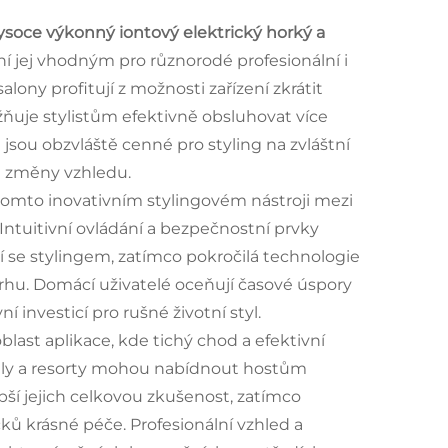
 vysoce výkonný iontový elektrický horký a
ní jej vhodným pro různorodé profesionální i
lony profitují z možnosti zařízení zkrátit
ňuje stylistům efektivně obsluhovat více
jsou obzvláště cenné pro styling na zvláštní
ké změny vzhledu.
omto inovativním stylingovém nástroji mezi
 Intuitivní ovládání a bezpečnostní prvky
tí se stylingem, zatímco pokročilá technologie
rhu. Domácí uživatelé oceňují časové úspory
ní investicí pro rušné životní styl.
last aplikace, kde tichý chod a efektivní
ely a resorty mohou nabídnout hostům
pší jejich celkovou zkušenost, zatímco
ků krásné péče. Profesionální vzhled a