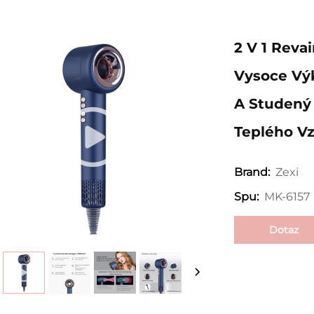
2 V 1 Reva
Vysoce Výk
A Studený
Teplého V
Zexi
Brand:
MK-6157
Spu:
Dotaz