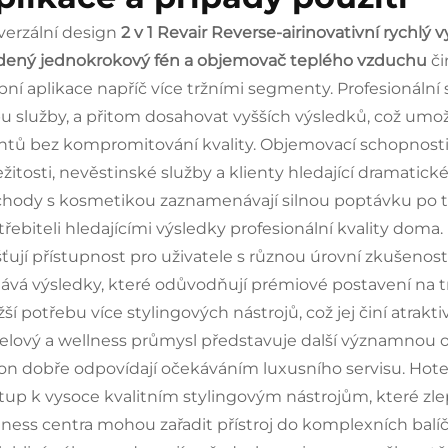
verzální design
2 v 1 Revair Reverse-airinovativní rychlý
dený jednokrokový fén a objemovač teplého vzduchu
či
ní aplikace napříč více tržními segmenty. Profesionální sa
u služby, a přitom dosahovat vyšších výsledků, což umož
entů bez kompromitování kvality. Objemovací schopnosti 
ležitosti, nevěstinské služby a klienty hledající dramatic
hody s kosmetikou zaznamenávají silnou poptávku po t
třebiteli hledajícími výsledky profesionální kvality doma.
išťují přístupnost pro uživatele s různou úrovní zkušenos
ává výsledky, které odůvodňují prémiové postavení na t
žší potřebu více stylingových nástrojů, což jej činí atraktiv
elový a wellness průmysl představuje další významnou ob
on dobře odpovídají očekáváním luxusního servisu. Hot
stup k vysoce kvalitním stylingovým nástrojům, které zle
lness centra mohou zařadit přístroj do komplexních balíč