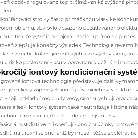
oveň dodává regulované teplo, čímž vzniká zvýšená plnost
ý den.
diční fénovací strojky často přimáčknou vlasy ke kořínků
voření objemu, aby bylo dosaženo požadovaného efektu. 
minuje tím, že vytváření objemu začlení přímo do procesu
ároveň zlepšuje konečný výsledek. Technologie reverzní
kulaci vzduchu kolem jednotlivých vlasových vláken, což z
žuje riziko poškození vlasů v porovnání s běžnými metod
kročilý iontový kondicionační syst
egrovaná iontová technologie představuje další významný 
eruje miliony záporných iontů působících na strukturu vl
ktivněji rozkládají molekuly vody, čímž urychlují proces s
azení a lesk. Iontový systém také neutralizuje kladné náb
uchání, čímž vznikají hladší a dokonalejší účesy.
fesionální stylisti velmi oceňují kondiční účinky iontov
ledků na úrovni salonu, aniž by museli těžce spoléhat 