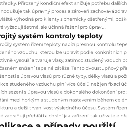
středky. Přirozený kondiční efekt snižuje potřebu dalšíc
dnodušuje tak úpravný proces a zároveň zachovává zdraví
vláště výhodná pro klienty s chemicky ošetřenými, poš
é vyžadují šetrná, ale účinná řešení pro úpravu.
ojitý systém kontroly teploty
ročilý systém řízení teploty nabízí přesnou kontrolu te
deného vzduchu, kterou lze upravit podle konkrétních p
ktivně vysouší a tvaruje vlasy, zatímco studený vzduch po
časném snížení tepelné zátěže. Tento dvoustupňový př
šenosti s úpravou vlasů pro různé typy, délky vlasů a po
kce studeného vzduchu plní více účelů než jen fixaci 
ších sezení s úpravou vlasů a dokonalého dokončení pro zvý
ídání mezi horkým a studeným nastavením během celého 
ukturu a delší trvanlivost výsledného účesu. Systém říze
ré zabraňují přehřátí a chrání jak zařízení, tak uživat
plikace a případy použití