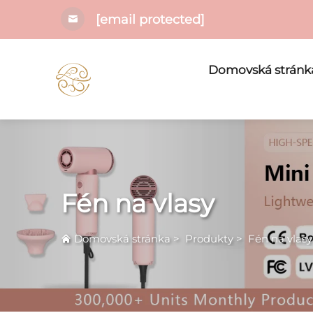
[email protected]
Domovská stránk
Fén na vlasy
Domovská stránka
>
Produkty
>
Fén na vlasy