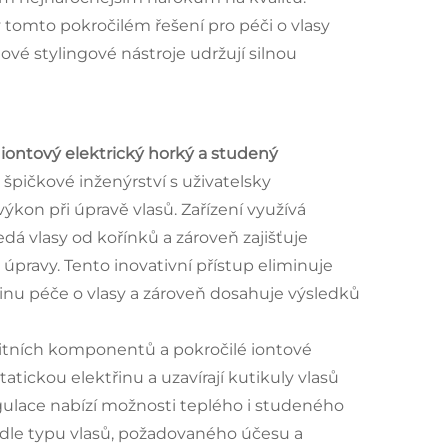
v tomto pokročilém řešení pro péči o vlasy
ové stylingové nástroje udržují silnou
 iontový elektrický horký a studený
špičkové inženýrství s uživatelsky
ýkon při úpravě vlasů. Zařízení využívá
dá vlasy od kořínků a zároveň zajišťuje
pravy. Tento inovativní přístup eliminuje
inu péče o vlasy a zároveň dosahuje výsledků
alitních komponentů a pokročilé iontové
tatickou elektřinu a uzavírají kutikuly vlasů
egulace nabízí možnosti teplého i studeného
odle typu vlasů, požadovaného účesu a