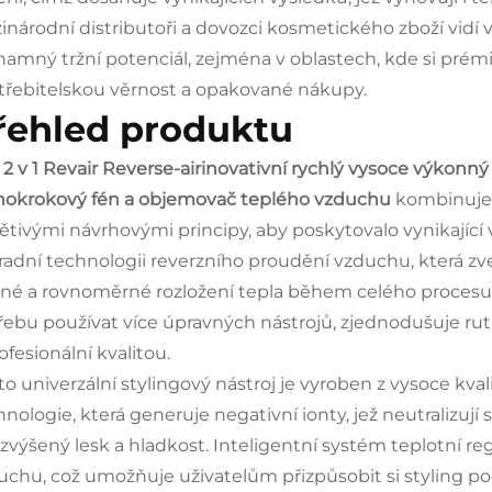
inárodní distributoři a dovozci kosmetického zboží vidí 
namný tržní potenciál, zejména v oblastech, kde si prémi
třebitelskou věrnost a opakované nákupy.
řehled produktu
e
2 v 1 Revair Reverse-airinovativní rychlý vysoce výkonný
nokrokový fén a objemovač teplého vzduchu
kombinuje 
větivými návrhovými principy, aby poskytovalo vynikající v
radní technologii reverzního proudění vzduchu, která zve
né a rovnoměrné rozložení tepla během celého procesu ú
řebu používat více úpravných nástrojů, zjednodušuje rut
ofesionální kvalitou.
to univerzální stylingový nástroj je vyroben z vysoce kv
nologie, která generuje negativní ionty, jež neutralizují s
 zvýšený lesk a hladkost. Inteligentní systém teplotní r
uchu, což umožňuje uživatelům přizpůsobit si styling p