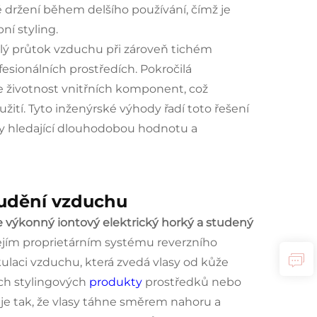
držení během delšího používání, čímž je
ní styling.
álý průtok vzduchu při zároveň tichém
esionálních prostředích. Pokročilá
e životnost vnitřních komponent, což
ití. Tyto inženýrské výhody řadí toto řešení
ky hledající dlouhodobou hodnotu a
oudění vzduchu
oce výkonný iontový elektrický horký a studený
jejím proprietárním systému reverzního
ulaci vzduchu, která zvedá vlasy od kůže
ích stylingových
produkty
prostředků nebo
e tak, že vlasy táhne směrem nahoru a