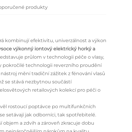
oporučené produkty
rá kombinují efektivitu, univerzálnost a výkon
 vysoce výkonný iontový elektrický horký a
edstavuje průlom v technologii péče o vlasy,
y pokročilé technologii reverzního proudění
ástroj mění tradiční zážitek z fénování vlasů
mž se stává nezbytnou součástí
elosvětových retailových kolekcí pro péči o
hověl rostoucí poptávce po multifunkčních
 setávají jak odborníci, tak spotřebitelé.
í objem a zdvih a zároveň zkracuje dobu
 těm nejnáročnějším nárokům na kvalitu.