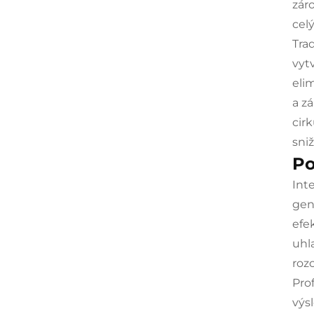
zár
cel
Tra
vyt
eli
a z
cir
sni
Po
Int
gen
efe
uhl
rozc
Pro
výs