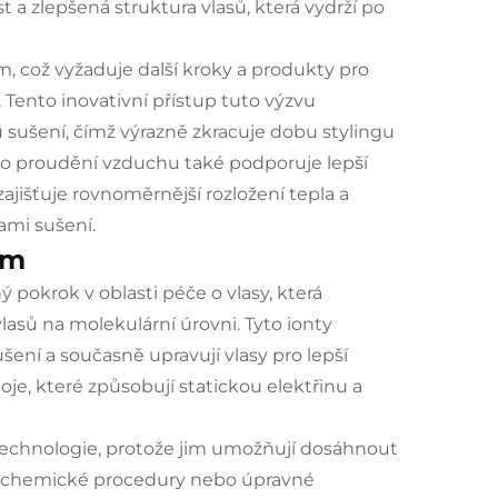
 a zlepšená struktura vlasů, která vydrží po
m, což vyžaduje další kroky a produkty pro
Tento inovativní přístup tuto výzvu
 sušení, čímž výrazně zkracuje dobu stylingu
ho proudění vzduchu také podporuje lepší
ajišťuje rovnoměrnější rozložení tepla a
ami sušení.
ém
pokrok v oblasti péče o vlasy, která
asů na molekulární úrovni. Tyto ionty
ušení a současně upravují vlasy pro lepší
oje, které způsobují statickou elektřinu a
é technologie, protože jim umožňují dosáhnout
na chemické procedury nebo úpravné