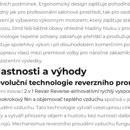
lních podmínek. Ergonomický design zajišťuje pohodlné 
dný jak pro profesionální salonové prostředí, tak pro osob
ízení je vybaveno výkonným motorem, který zajišťuje st
vozu, čímž řeší běžné obavy ohledně hladiny hluku v prof
hnologie tepelné ochrany zabraňuje přehřátí a prodlužuj
išťuje spolehlivý výkon i při dlouhodobém komerčním použ
 úpravu vlasů mezi prémiové volby pro náročné zákazní
zistentní výsledky.
lastnosti a výhody
voluční technologie reverzního pr
vní inovací
2 v 1 Revair Reverse-airinovativní rychlý vys
nokrokový fén a objemovač teplého vzduchu
spočívá v 
udění vzduchu. Tato technologie vytváří vzestupnou cirk
vy a vytváří přirozený objem a hustotu bez nutnosti dalš
trojů. Mechanismus reverzního proudění vzduchu funguj