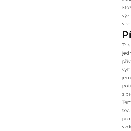
Mez
výz
spo
P
Th
jed
pří
výh
jem
pot
s pr
Ten
tech
pro
vzd