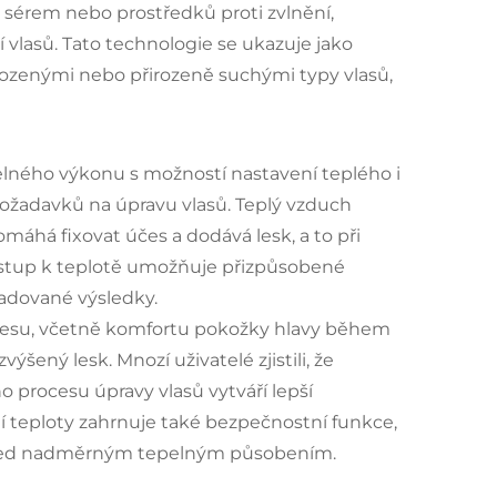
h sérem nebo prostředků proti zvlnění,
 vlasů. Tato technologie se ukazuje jako
kozenými nebo přirozeně suchými typy vlasů,
pelného výkonu s možností nastavení teplého i
ožadavků na úpravu vlasů. Teplý vzduch
máhá fixovat účes a dodává lesk, a to při
ístup k teplotě umožňuje přizpůsobené
žadované výsledky.
účesu, včetně komfortu pokožky hlavy během
šený lesk. Mnozí uživatelé zjistili, že
procesu úpravy vlasů vytváří lepší
ní teploty zahrnuje také bezpečnostní funkce,
ele před nadměrným tepelným působením.