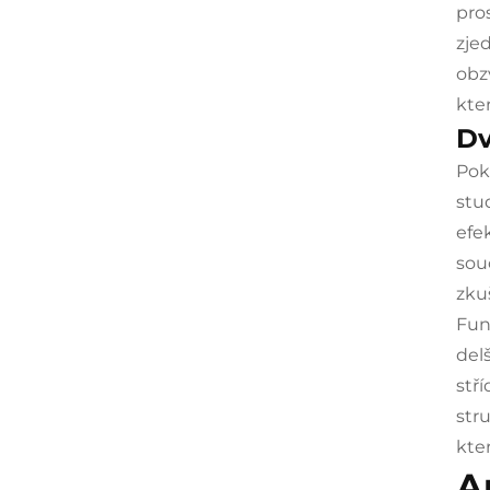
pro
zje
obz
kter
Dv
Pok
stu
efe
sou
zku
Fun
del
stř
str
kte
A