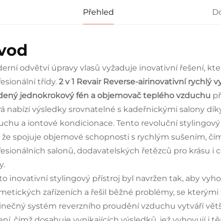
Přehled
D
vod
erní odvětví úpravy vlasů vyžaduje inovativní řešení, kte
esionální třídy.
2 v 1 Revair Reverse-airinovativní rychlý
dený jednokrokový fén a objemovač teplého vzduchu
př
rá nabízí výsledky srovnatelné s kadeřnickými salony dík
uchu a iontové kondicionace. Tento revoluční stylingový n
, že spojuje objemové schopnosti s rychlým sušením, čí
fesionálních salonů, dodavatelských řetězců pro krásu i c
y.
to inovativní stylingový přístroj byl navržen tak, aby vy
metických zařízeních a řešil běžné problémy, se kterými se
inečný systém reverzního proudění vzduchu vytváří větš
ení, čímž dosahuje vynikajících výsledků, jež vyhovují i