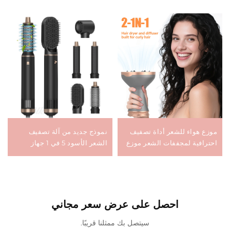
موزع هواء للشعر أداة تصفيف
نموذج جديد من آلة تصفيف
احترافية لمجففات الشعر موزع
الشعر الأسود 5 في 1 جهاز
عالمي لتصفيف الشعر أدوات
احترافي لتمليس وتجعيد الشعر
تصفيف صالون التجميل للشعر
تجفيف سريع نفخ الهواء الساخن
المجعد
بفرشاة
احصل على عرض سعر مجاني
سيتصل بك ممثلنا قريبًا.