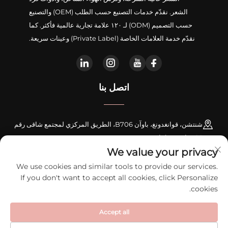
الشعر. نقدّم خدمات التصنيع حسب الطلب (OEM) والتصنيع
حسب التصميم (ODM) لـ ١٢٠ علامة تجارية عالمية فأكثر. كما
نقدّم خدمة العلامات الخاصة (Private Label) وعينات سريعة.
اتصل بنا
شنتشن، قوانغدونغ، باوآن B706، الطريق المركزي لمجتمع شاقى رقم
16، شارع شينكياو
We value your privacy
+86-18948311339
We use cookies and similar tools to provide our services.
If you don't want to accept all cookies, click Personalize
[email protected]
cookies.
Accept all
حقوق الملكية © 2026 لشركة شنتشن زيكسي للإلكترونيات الذكية المحدودة. جميع
الحقوق محفوظة.
سياسة الخصوصية