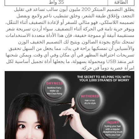
الطاقة
35 واط
يطلق التصميم المبتكر 200 مليون أيون سالب تساعد في تقليل
التجعد، وإغلاق طبقة الشعر، وخلق تشطيب ناعم ولامع. وبفضل
تصميمه اللاسلكي، فهو مثالي للسفر أو لإعادة التصفيف أثناء التنقّل،
ويوفر حرية تامة في الحركة أثناء التصفيف. سواء أردتِ تسريحة شعر
مستقيمة أنيقة أو مموجة خفيفة، فإن هذا الأداة متعددة الاستخدامات
تمنحك نتائج بجودة الصالون. ويتيح لك التصميم الخفيف الوزن
والأنسيابي أن تمسكيها براحة في يدك، مما يجعل من السهل تحقيق
تسريحات احترافية المظهر في أي مكان وفي أي وقت. ويمكن شحنها
عبر منفذ USB ومحمولة بسهولة، ما يجعلها أداة تجميل أساسية لكل
امرأة عصرية دوماً في حركة.