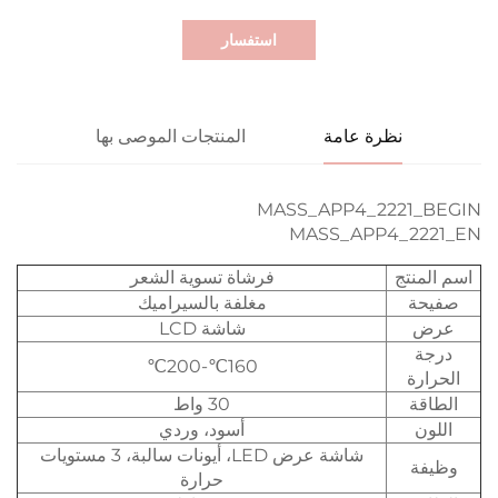
استفسار
نظرة عامة
المنتجات الموصى بها
MASS_APP4_2221_BEGIN
MASS_APP4_2221_EN
اسم المنتج
فرشاة تسوية الشعر
صفيحة
مغلفة بالسيراميك
عرض
شاشة LCD
درجة
160℃-200℃
الحرارة
الطاقة
30 واط
اللون
أسود، وردي
شاشة عرض LED، أيونات سالبة، 3 مستويات
وظيفة
حرارة