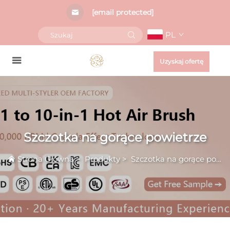
[email protected]
PL
Uzyskaj ofertę
Szczotka na gorące powietrze
Strona Główna
>
Produkty
>
Szczotka na gorące powietrze