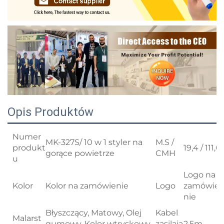
Opis Produktów
Numer
MK-327S/ 10 w 1 styler na
M.S /
produkt
19,4 / 111,0
gorące powietrze
CMH
u
Logo na
Kolor
Kolor na zamówienie
Logo
zamówie
nie
Błyszczący, Matowy, Olej
Kabel
Malarst
gumowy, Kolor wtryskowy,
zasilają
2.5m