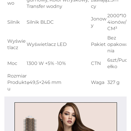
wo
Transfer wodny
cy
2000*10
Jonow
Silnik
Silnik BLDC
4ionów/
y
CM³
Bez
Wyświe
Wyświetlacz LED
Pakiet
opakowa
tlacz
nia
6szt/Pud
Moc
1300 W +5% -10%
CTN
ełko
Rozmiar
Produkt
φ49,5×246 mm
Waga
327 g
u