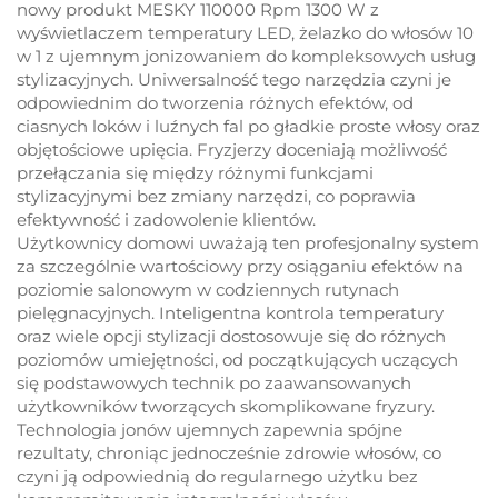
nowy produkt MESKY 110000 Rpm 1300 W z
wyświetlaczem temperatury LED, żelazko do włosów 10
w 1 z ujemnym jonizowaniem do kompleksowych usług
stylizacyjnych. Uniwersalność tego narzędzia czyni je
odpowiednim do tworzenia różnych efektów, od
ciasnych loków i luźnych fal po gładkie proste włosy oraz
objętościowe upięcia. Fryzjerzy doceniają możliwość
przełączania się między różnymi funkcjami
stylizacyjnymi bez zmiany narzędzi, co poprawia
efektywność i zadowolenie klientów.
Użytkownicy domowi uważają ten profesjonalny system
za szczególnie wartościowy przy osiąganiu efektów na
poziomie salonowym w codziennych rutynach
pielęgnacyjnych. Inteligentna kontrola temperatury
oraz wiele opcji stylizacji dostosowuje się do różnych
poziomów umiejętności, od początkujących uczących
się podstawowych technik po zaawansowanych
użytkowników tworzących skomplikowane fryzury.
Technologia jonów ujemnych zapewnia spójne
rezultaty, chroniąc jednocześnie zdrowie włosów, co
czyni ją odpowiednią do regularnego użytku bez