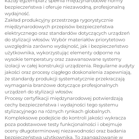
każdy egzemplarz spełnia międzynarodowe normy
bezpieczeństwa i oferuje niezawodną, profesjonalną
wydajność.
Zakład produkcyjny przestrzega rygorystycznie
międzynarodowych przepisów bezpieczeństwa
elektrycznego oraz standardów dotyczących urządzeń
do stylizacji włosów. Wybór materiałów priorytetowo
uwzględnia zarówno wydajność, jak i bezpieczeństwo
użytkownika, wykorzystując elementy odporne na
wysokie temperatury oraz zaawansowane systemy
izolacji w całej konstrukcji urządzenia. Regularne audyty
jakości oraz procesy ciągłego doskonalenia zapewniają,
że standardy produkcji systematycznie przekraczają
wymagania branżowe dotyczące profesjonalnych
urządzeń do stylizacji włosów.
Procesy certyfikacji międzynarodowej potwierdzają
cechy bezpieczeństwa i wydajności tego systemu
stylizacyjnego na różnych rynkach globalnych.
Kompleksowe podejście do kontroli jakości wykracza
poza podstawowe testy funkcjonalności i obejmuje
oceny długoterminowej niezawodności oraz badania
bezpieczeństwa użytkownika. To zaangażowanie w