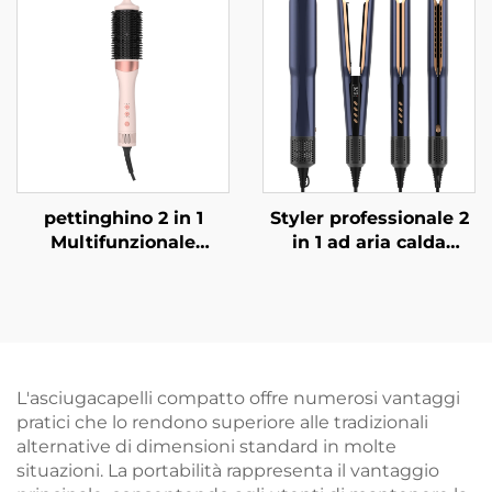
Asciugacapelli ad aria
Auto Multi 4 in 1
Spazzola Ionica OEM
pettinghino 2 in 1
Styler professionale 2
Multifunzionale
in 1 ad aria calda
Grande Pettine ad Aria
Nuovo design con
Calda Arricciacapelli
piastra Display LCD
Termoregolato
Piastre in titanio
Spazzola per
Asciugacapelli
Asciugacapelli
elettrico con funzione
Volumizzante
di piastra
L'asciugacapelli compatto offre numerosi vantaggi
pratici che lo rendono superiore alle tradizionali
alternative di dimensioni standard in molte
situazioni. La portabilità rappresenta il vantaggio