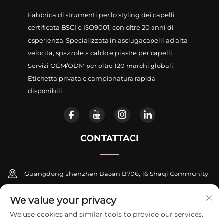
Fabbrica di strumenti per lo styling dei capelli
certificata BSCI e ISO9001, con oltre 20 anni di
esperienza. Specializzata in asciugacapelli ad alta
velocità, spazzole a caldo e piastre per capelli.
Servizi OEM/ODM per oltre 120 marchi globali.
Etichetta privata e campionatura rapida
disponibili.
CONTATTACI
Guangdong Shenzhen Baoan B706, 16 Shaqi Community
Centre Road, Xinqiao Street
We value your privacy
+86-18948311339
We use cookies and similar tools to provide our services.