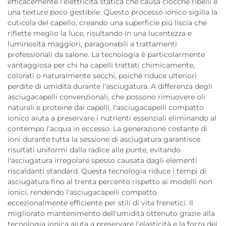
efficacemente l'elettricità statica che causa ciocche ribelli e
una texture poco gestibile. Questo processo ionico sigilla la
cuticola del capello, creando una superficie più liscia che
riflette meglio la luce, risultando in una lucentezza e
luminosità maggiori, paragonabili a trattamenti
professionali da salone. La tecnologia è particolarmente
vantaggiosa per chi ha capelli trattati chimicamente,
colorati o naturalmente secchi, poiché riduce ulteriori
perdite di umidità durante l'asciugatura. A differenza degli
asciugacapelli convenzionali, che possono rimuovere oli
naturali e proteine dai capelli, l'asciugacapelli compatto
ionico aiuta a preservare i nutrienti essenziali eliminando al
contempo l'acqua in eccesso. La generazione costante di
ioni durante tutta la sessione di asciugatura garantisce
risultati uniformi dalla radice alle punte, evitando
l'asciugatura irregolare spesso causata dagli elementi
riscaldanti standard. Questa tecnologia riduce i tempi di
asciugatura fino al trenta percento rispetto ai modelli non
ionici, rendendo l'asciugacapelli compatto
eccezionalmente efficiente per stili di vita frenetici. Il
migliorato mantenimento dell'umidità ottenuto grazie alla
tecnologia ionica aiuta a preservare l'elasticità e la forza dei