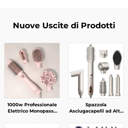
Nuove Uscite di Prodotti
1000w Professionale
Spazzola
Elettrico Monopasso
Asciugacapelli ad Alta
Asciugacapelli e
Velocità a Basso
Volumizzatore
Rumore