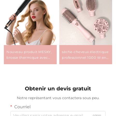
Nouveau produit MESKY,
sèche-cheveux électrique
brosse thermique avec
professionnel 1000 W en
écran LCD, chauffage
une seule étape et
rapide PTC, barillet de 38
volumateur Sèche-vent
mm, brosse électrique à
automatique Multi 4 en 1
friser les cheveux
Brosse Ionique OEM
Obtenir un devis gratuit
Notre représentant vous contactera sous peu.
Courriel
0/100