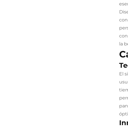
ese
Dis
con
per
con
la 
C
Te
El 
usu
tie
per
pan
ópt
In