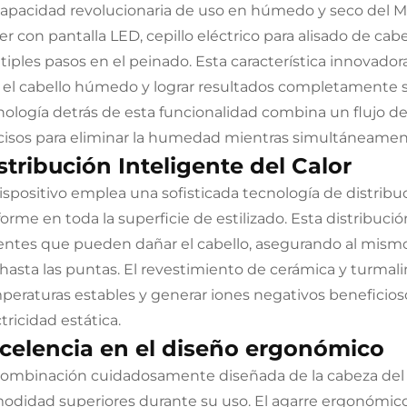
capacidad revolucionaria de uso en húmedo y seco del M
er con pantalla LED, cepillo eléctrico para alisado de cabe
tiples pasos en el peinado. Esta característica innovadora
 el cabello húmedo y lograr resultados completamente se
nología detrás de esta funcionalidad combina un flujo d
cisos para eliminar la humedad mientras simultáneamente 
stribución Inteligente del Calor
dispositivo emplea una sofisticada tecnología de distrib
forme en toda la superficie de estilizado. Esta distribuc
ientes que pueden dañar el cabello, asegurando al mism
z hasta las puntas. El revestimiento de cerámica y turma
peraturas estables y generar iones negativos beneficiosos
tricidad estática.
celencia en el diseño ergonómico
combinación cuidadosamente diseñada de la cabeza del c
odidad superiores durante su uso. El agarre ergonómico