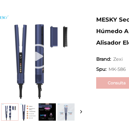
MESKY Sec
Húmedo A S
Alisador El
Zexi
Brand:
MK-586
Spu:
Consulta