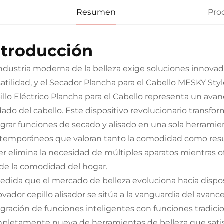
Resumen
Pro
ntroducción
industria moderna de la belleza exige soluciones innova
satilidad, y el Secador Plancha para el Cabello MESKY S
illo Eléctrico Plancha para el Cabello representa un avan
dado del cabello. Este dispositivo revolucionario transfor
egrar funciones de secado y alisado en una sola herramie
temporáneos que valoran tanto la comodidad como resul
ler elimina la necesidad de múltiples aparatos mientras 
de la comodidad del hogar.
edida que el mercado de belleza evoluciona hacia dispos
ovador cepillo alisador se sitúa a la vanguardia del avanc
egración de funciones inteligentes con funciones tradici
pletamente nueva de herramientas de belleza que satis