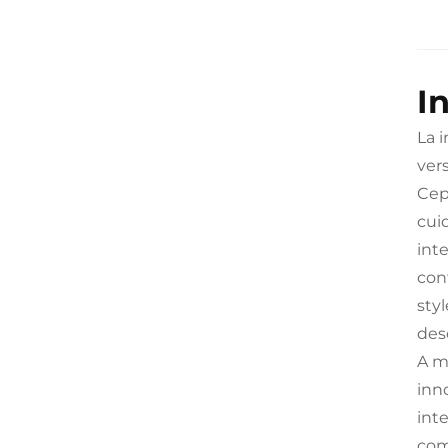
I
La 
ver
Cep
cui
int
con
sty
des
A m
inn
int
com