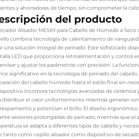
cientes y ahorradoras de tiempo, sin comprometer la calid
escripción del producto
Secador Alisador MESKY para Cabello de Húmedo a Seco co
ello combina tecnología de calentamiento de vanguardi
ar una solución integral de peinado. Este sofisticado dis
talla LED que proporciona retroalimentación y control en
ervisar y ajustar los parámetros con precisión. La funci
nce significativo en la tecnología de peinado del cabello,
paración del cabello húmedo hasta el estilo final sin nec
dispositivo incorpora tecnologías avanzadas de cerámica
a distribuir el calor uniformemente mientras generan io
respamiento y potencian el brillo. El diseño ergonómico
ante sesiones prolongadas de peinado, mientras que el s
peratura se adapta a diferentes tipos de cabello y necesi
ve tanto como cepillo alisador como dispositivo de seca