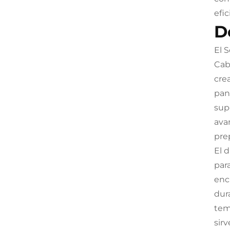
efi
D
El 
Cab
cre
pan
sup
ava
pre
El 
par
enc
dur
tem
sir