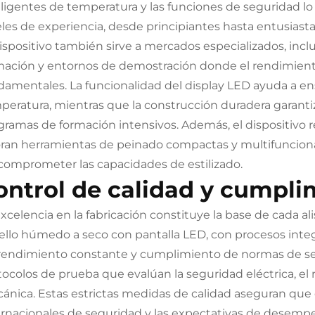
eligentes de temperatura y las funciones de seguridad lo
eles de experiencia, desde principiantes hasta entusiast
dispositivo también sirve a mercados especializados, inc
mación y entornos de demostración donde el rendimiento 
damentales. La funcionalidad del display LED ayuda a ens
peratura, mientras que la construcción duradera garant
gramas de formación intensivos. Además, el dispositivo re
oran herramientas de peinado compactas y multifunciona
 comprometer las capacidades de estilizado.
ontrol de calidad y cumpli
excelencia en la fabricación constituye la base de cada al
ello húmedo a seco con pantalla LED, con procesos integ
rendimiento constante y cumplimiento de normas de seg
tocolos de prueba que evalúan la seguridad eléctrica, el 
ánica. Estas estrictas medidas de calidad aseguran que
ernacionales de seguridad y las expectativas de desemp