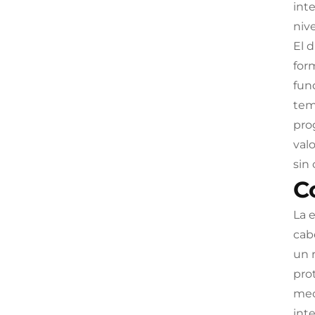
int
niv
El 
for
fun
tem
pro
val
sin
C
La 
cab
un 
pro
mec
int