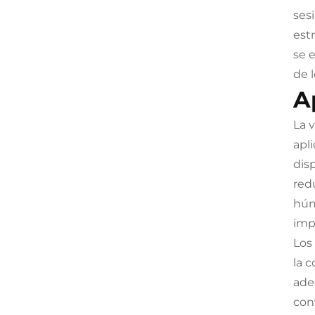
ses
est
se 
de l
A
La v
apl
dis
red
húm
imp
Los
la 
ade
con