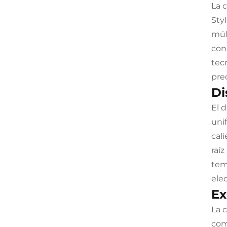
La 
Styl
múl
con
tec
pre
Di
El 
uni
cal
raí
tem
elec
Ex
La 
com