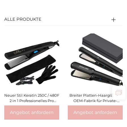
ALLE PRODUKTE
Neuer Stil Keratin 250C / 480F
Breiter Platten-Haarglätter-
2 in 1 Professionelles Pro
OEM-Fabrik für Private-
Nano-Titan-Haarglätteisen
Label-Marken
Flachbügeleisen mit
Angebot anfordern
Angebot anfordern
individuellem Logo