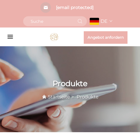
[email protected]
DE
Angebot anfordern
Produkte
Startseite
>
Produkte