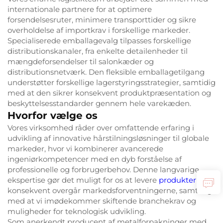
internationale partnere for at optimere
forsendelsesruter, minimere transporttider og sikre
overholdelse af importkrav i forskellige markeder.
Specialiserede emballagevalg tilpasses forskellige
distributionskanaler, fra enkelte detailenheder til
mængdeforsendelser til salonkæder og
distributionsnetværk. Den fleksible emballagetilgang
understøtter forskellige lagerstyringsstrategier, samtidig
med at den sikrer konsekvent produktpræsentation og
beskyttelsesstandarder gennem hele varekæden.
Hvorfor vælge os
Vores virksomhed råder over omfattende erfaring i
udvikling af innovative hårstilningsløsninger til globale
markeder, hvor vi kombinerer avancerede
ingeniørkompetencer med en dyb forståelse af
professionelle og forbrugerbehov. Denne langvarige
ekspertise gør det muligt for os at levere
produkter
der
konsekvent overgår markedsforventningerne, samtidig
med at vi imødekommer skiftende branchekrav og
muligheder for teknologisk udvikling.
Som anerkendt producent af metalforpakninger med