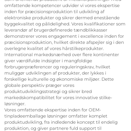
omfattende kompetencer udvider vi vores ekspertise
inden for præcisionsproduktion til udvikling af
elektroniske produkter og sikrer dermed enestående
byggekvalitet og pålidelighed. Vores kvalifikationer som
leverandør af brugerdefinerede tændblikkasser
demonstrerer vores engagement i excellence inden for
præcisionsproduktion, hvilket direkte afspejler sig i den
overlegne kvalitet af vores hårstilkeprodukter.
International markedsnærhed over flere kontinenter
giver værdifulde indsigter i mangfoldige
forbrugerpræferencer og reguleringskrav, hvilket
muliggør udviklingen af produkter, der lykkes i
forskellige kulturelle og økonomiske miljøer. Dette
globale perspektiv præger vores
produktudviklingsstrategi og sikrer bred
markedskompatibilitet for vores innovative stilke-
løsninger.
Vores omfattende ekspertise inden for OEM-
tinpladeemballage løsninger omfatter komplet
produktudvikling, fra indledende koncept til endelig
produktion, og giver partnere fuld support til