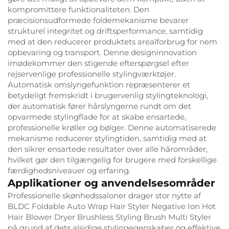
kompromittere funktionaliteten. Den
præcisionsudformede foldemekanisme bevarer
strukturel integritet og driftsperformance, samtidig
med at den reducerer produktets arealforbrug for nem
opbevaring og transport. Denne designinnovation
imødekommer den stigende efterspørgsel efter
rejservenlige professionelle stylingværktøjer.
Automatisk omslyngefunktion repræsenterer et
betydeligt fremskridt i brugervenlig stylingteknologi,
der automatisk fører hårslyngerne rundt om det
opvarmede stylingflade for at skabe ensartede,
professionelle krøller og bølger. Denne automatiserede
mekanisme reducerer stylingtiden, samtidig med at
den sikrer ensartede resultater over alle hårområder,
hvilket gør den tilgængelig for brugere med forskellige
færdighedsniveauer og erfaring.
Applikationer og anvendelsesområder
Professionelle skønhedssaloner drager stor nytte af
BLDC Foldable Auto Wrap Hair Styler Negative Ion Hot
Hair Blower Dryer Brushless Styling Brush Multi Styler
på grund af dets alsidige stylingegenskaber og effektive