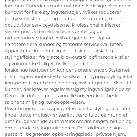
funktion. Enhedens multifunktionelle design eliminerer
behovet for flere stylingværktøjer, hvilket reducerer
udstyrsinvesteringer og pladsbehov, samtidig med at
det udvider serviceydelserne. Professionelle frisører
sætter pris på den ensartede kvalitet og den
reducerede stylingtid, hvilket gør det muligt at
håndtere flere kunder og forbedre servicekvaliteten.
Apparatet udmærker sig ved at skabe forskellige
stylingeffekter, fra glatte blowouts til definerede krøller
og voluminøse bølger, hvilket gør det velegnet til
forskellige hårtyper og kundens præferencer. Systemet
med negativ ionbeskyttelse sikrer, at hyppig styling ikke
kompromitterer hårets helbred, hvilket gør det ideelt til
kunder, der kræver regelmæssig stylingvedligeholdelse.
Den stille drift og professionelle udseende forbedrer
salonens miljø og kundeoplevelsen.
Privatbrugere, der søger professionelle stylingresultater,
finder dette multistyler særligt værdifuldt på grund af
dets brugervenlige automatisk omdrejningsfunktion og
omfattende stylingmuligheder. Det foldbare design
passer til begrænset opbevaringsplads i private hjem,