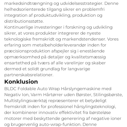
markedsindtrængning og udvidelsesstrategier. Denne
helhedsorienterede tilgang sikrer en problemfri
integration af produktudvikling, produktion og
distributionsstøtte.
Kontinuerlige investeringer i forskning og udvikling
sikrer, at vores produkter integrerer de nyeste
teknologiske fremskridt og markendstendenser. Vores
erfaring som metalbeholderleverandør inden for
præcisionsproduktion afspejler sig i enestående
opmærksomhed på detaljer og kvalitetsmæssig
ensartethed på tværs af alle varelinjer og skaber
dermed et solidt grundlag for langvarige
partnerskabsrelationer.
Konklusion
BLDC Foldable Auto Wrap Hårslyngemaskine med
Negativ Ion, Varm Hårtørrer uden Børster, Stilingsbørste,
Multistylingsværktøj repræsenterer et betydeligt
fremskridt inden for professionel hårsylingsteknologi,
der kombinerer innovativ effektivitet fra børsteløse
motorer med beskyttende generering af negative ioner
og brugervenlig auto-wrap-funktion. Denne