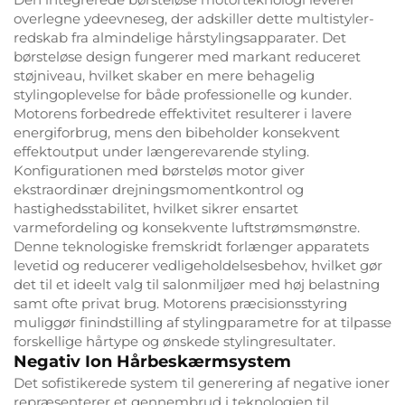
overlegne ydeevneseg, der adskiller dette multistyler-
redskab fra almindelige hårstylingsapparater. Det
børsteløse design fungerer med markant reduceret
støjniveau, hvilket skaber en mere behagelig
stylingoplevelse for både professionelle og kunder.
Motorens forbedrede effektivitet resulterer i lavere
energiforbrug, mens den bibeholder konsekvent
effektoutput under længerevarende styling.
Konfigurationen med børsteløs motor giver
ekstraordinær drejningsmomentkontrol og
hastighedsstabilitet, hvilket sikrer ensartet
varmefordeling og konsekvente luftstrømsmønstre.
Denne teknologiske fremskridt forlænger apparatets
levetid og reducerer vedligeholdelsesbehov, hvilket gør
det til et ideelt valg til salonmiljøer med høj belastning
samt ofte privat brug. Motorens præcisionsstyring
muliggør finindstilling af stylingparametre for at tilpasse
forskellige hårtype og ønskede stylingresultater.
Negativ Ion Hårbeskærmsystem
Det sofistikerede system til generering af negative ioner
repræsenterer et gennembrud i teknologien til