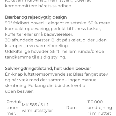
Kold/varm luft-knap: Nem styling uden at 
kompromittere hårets sundhed. 
Bærbar og rejsedygtig design 
90° foldbart hoved + elegant rejsetaske: 50 % mere 
kompakt opbevaring, perfekt til fitness tasker, 
kufferter eller små badeværelser. 
3D afrundede børster: Blidt på skalet, glider uden 
klumper, jævn varmefordeling. 
Udskiftelige hoveder: Skift mellem runde/brede 
tandkamme til alsidig styling. 
Selvrengøringstilstand, helt uden besvær 
Én-knap luftstrømsomvendelse: Blæs fanget støv 
og hår væk med det samme – ingen manuel 
skrubning. Forlæng din børstes levetid 
uden besvær. 
Produk
110.000
MK-585 / 5-i-1
tnum
Rpm
omdrejninge
varmluftsstyler
mer.
r i minuttet