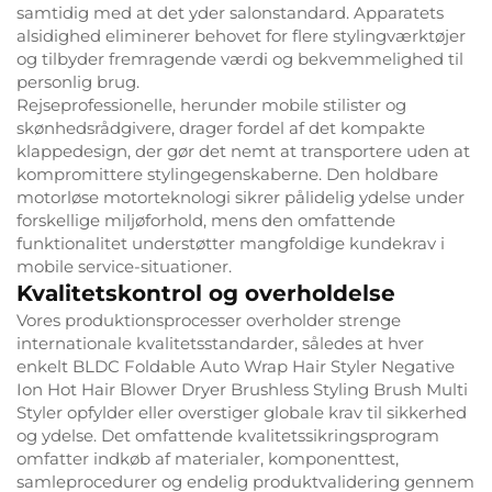
samtidig med at det yder salonstandard. Apparatets
alsidighed eliminerer behovet for flere stylingværktøjer
og tilbyder fremragende værdi og bekvemmelighed til
personlig brug.
Rejseprofessionelle, herunder mobile stilister og
skønhedsrådgivere, drager fordel af det kompakte
klappedesign, der gør det nemt at transportere uden at
kompromittere stylingegenskaberne. Den holdbare
motorløse motorteknologi sikrer pålidelig ydelse under
forskellige miljøforhold, mens den omfattende
funktionalitet understøtter mangfoldige kundekrav i
mobile service-situationer.
Kvalitetskontrol og overholdelse
Vores produktionsprocesser overholder strenge
internationale kvalitetsstandarder, således at hver
enkelt BLDC Foldable Auto Wrap Hair Styler Negative
Ion Hot Hair Blower Dryer Brushless Styling Brush Multi
Styler opfylder eller overstiger globale krav til sikkerhed
og ydelse. Det omfattende kvalitetssikringsprogram
omfatter indkøb af materialer, komponenttest,
samleprocedurer og endelig produktvalidering gennem