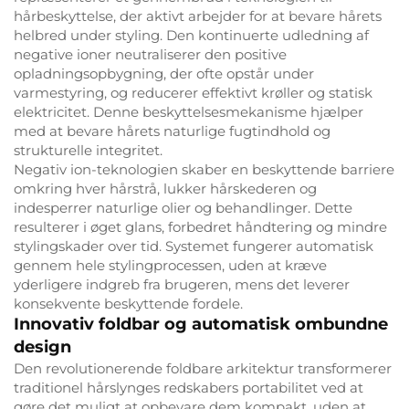
hårbeskyttelse, der aktivt arbejder for at bevare hårets
helbred under styling. Den kontinuerte udledning af
negative ioner neutraliserer den positive
opladningsopbygning, der ofte opstår under
varmestyring, og reducerer effektivt krøller og statisk
elektricitet. Denne beskyttelsesmekanisme hjælper
med at bevare hårets naturlige fugtindhold og
strukturelle integritet.
Negativ ion-teknologien skaber en beskyttende barriere
omkring hver hårstrå, lukker hårskederen og
indesperrer naturlige olier og behandlinger. Dette
resulterer i øget glans, forbedret håndtering og mindre
stylingskader over tid. Systemet fungerer automatisk
gennem hele stylingprocessen, uden at kræve
yderligere indgreb fra brugeren, mens det leverer
konsekvente beskyttende fordele.
Innovativ foldbar og automatisk ombundne
design
Den revolutionerende foldbare arkitektur transformerer
traditionel hårslynges redskabers portabilitet ved at
gøre det muligt at opbevare dem kompakt, uden at