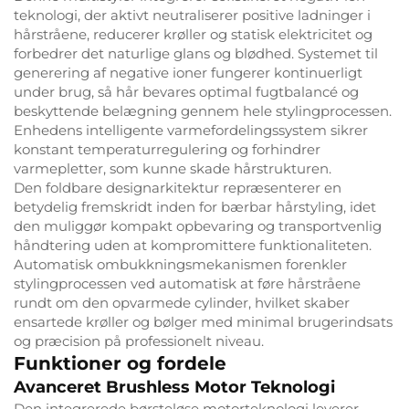
teknologi, der aktivt neutraliserer positive ladninger i
hårstråene, reducerer krøller og statisk elektricitet og
forbedrer det naturlige glans og blødhed. Systemet til
generering af negative ioner fungerer kontinuerligt
under brug, så hår bevares optimal fugtbalancé og
beskyttende belægning gennem hele stylingprocessen.
Enhedens intelligente varmefordelingssystem sikrer
konstant temperaturregulering og forhindrer
varmepletter, som kunne skade hårstrukturen.
Den foldbare designarkitektur repræsenterer en
betydelig fremskridt inden for bærbar hårstyling, idet
den muliggør kompakt opbevaring og transportvenlig
håndtering uden at kompromittere funktionaliteten.
Automatisk ombukkningsmekanismen forenkler
stylingprocessen ved automatisk at føre hårstråene
rundt om den opvarmede cylinder, hvilket skaber
ensartede krøller og bølger med minimal brugerindsats
og præcision på professionelt niveau.
Funktioner og fordele
Avanceret Brushless Motor Teknologi
Den integrerede børsteløse motorteknologi leverer