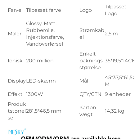
Tilpasset
Farve
Tilpasset farve
Logo
Logo
Glossy, Matt,
Rubberolie,
Strømkab
Maleri
2,5 m
Injektionsfarve,
el
Vandoverførsel
Enkelt
Ionisk
200 million
paknings
35*19,5*14CM
størrelse
45*37,5*61,5C
Display
LED-skærm
Mål
M
Effekt
1300W
QTY/CTN
9 enheder
Produk
Karton
tstørrel
281,5*46,5 mm
14,32 kg
vægt
se