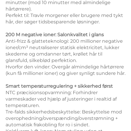
minutter (mod 10 minutter med almindelige 
hårtørrere). 
Perfekt til: Travle morgener eller brugere med tykt 
hår, der søger tidsbesparende løsninger. 
200 M negative ioner: Salonkvalitet i glans 
Anti-frizz & glatteteknologi: 200 millioner negative 
ioner/cm³ neutraliserer statisk elektricitet, lukker 
skederne og omdanner tørt, krøllet hår til 
glansfuld, silkeblød perfektion. 
Hvorfor den vinder: Overgår almindelige hårtørrere 
(kun få millioner ioner) og giver synligt sundere hår. 
Smart temperaturregulering + sikkerhed først 
NTC præcisionsopvarmning: Forhindrer 
varmeskader ved hjælp af justeringer i realtid af 
temperaturen. 
Tre-falds sikkerhedsbeskyttelse: Beskyttelse mod 
overophedning/overspænding/overstrømning + 
automatisk frakobling for ro i sindet. 