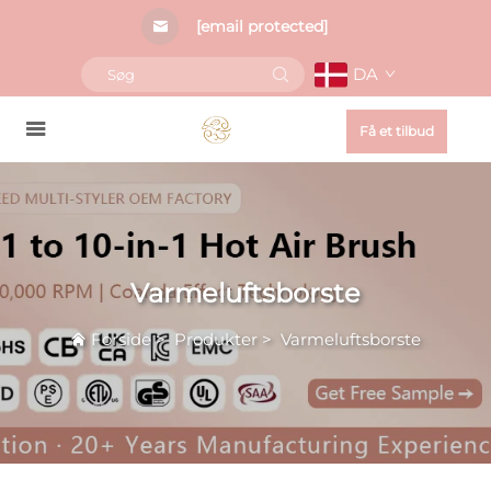
[email protected]
DA
Få et tilbud
Varmeluftsborste
Forside
>
Produkter
>
Varmeluftsborste