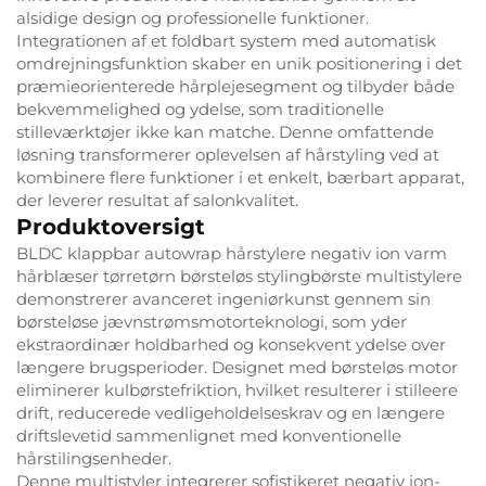
alsidige design og professionelle funktioner.
Integrationen af et foldbart system med automatisk
omdrejningsfunktion skaber en unik positionering i det
præmieorienterede hårplejesegment og tilbyder både
bekvemmelighed og ydelse, som traditionelle
stilleværktøjer ikke kan matche. Denne omfattende
løsning transformerer oplevelsen af hårstyling ved at
kombinere flere funktioner i et enkelt, bærbart apparat,
der leverer resultat af salonkvalitet.
Produktoversigt
BLDC klappbar autowrap hårstylere negativ ion varm
hårblæser tørretørn børsteløs stylingbørste multistylere
demonstrerer avanceret ingeniørkunst gennem sin
børsteløse jævnstrømsmotorteknologi, som yder
ekstraordinær holdbarhed og konsekvent ydelse over
længere brugsperioder. Designet med børsteløs motor
eliminerer kulbørstefriktion, hvilket resulterer i stilleere
drift, reducerede vedligeholdelseskrav og en længere
driftslevetid sammenlignet med konventionelle
hårstilingsenheder.
Denne multistyler integrerer sofistikeret negativ ion-