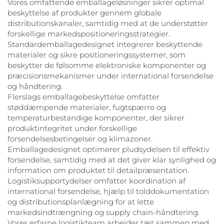
Vores omfattende emballageløsninger sikrer optimal
beskyttelse af produkter gennem globale
distributionskanaler, samtidig med at de understøtter
forskellige markedspositioneringsstrategier.
Standardemballagedesignet integrerer beskyttende
materialer og sikre positioneringssystemer, som
beskytter de følsomme elektroniske komponenter og
præcisionsmekanismer under international forsendelse
og håndtering.
Flerslags emballagebeskyttelse omfatter
støddæmpende materialer, fugtspærre og
temperaturbestandige komponenter, der sikrer
produktintegritet under forskellige
forsendelsesbetingelser og klimazoner.
Emballagedesignet optimerer pludsydelsen til effektiv
forsendelse, samtidig med at det giver klar synlighed og
information om produktet til detailpræsentation.
Logistiksupportydelser omfatter koordination af
international forsendelse, hjælp til tolddokumentation
og distributionsplanlægning for at lette
markedsindtrængning og supply chain-håndtering.
Vores erfarne logistikteam arbejder tæt sammen med