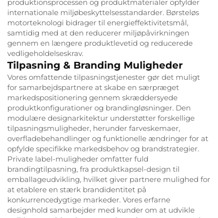
produktionsprocessen og produktmaterialer opfylder
internationale miljøbeskyttelsesstandarder. Børsteløs
motorteknologi bidrager til energieffektivitetsmål,
samtidig med at den reducerer miljøpåvirkningen
gennem en længere produktlevetid og reducerede
vedligeholdelseskrav.
Tilpasning & Branding Muligheder
Vores omfattende tilpasningstjenester gør det muligt
for samarbejdspartnere at skabe en særpræget
markedspositionering gennem skræddersyede
produktkonfigurationer og brandingløsninger. Den
modulære designarkitektur understøtter forskellige
tilpasningsmuligheder, herunder farveskemaer,
overfladebehandlinger og funktionelle ændringer for at
opfylde specifikke markedsbehov og brandstrategier.
Private label-muligheder omfatter fuld
brandingtilpasning, fra produktkapsel-design til
emballageudvikling, hvilket giver partnere mulighed for
at etablere en stærk brandidentitet på
konkurrencedygtige markeder. Vores erfarne
designhold samarbejder med kunder om at udvikle