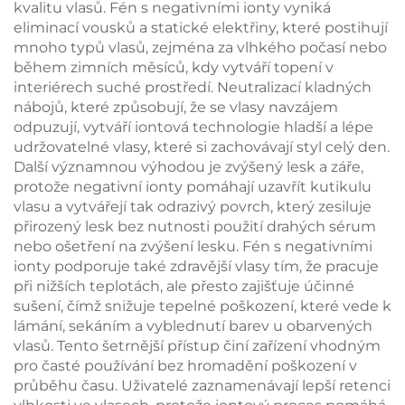
kvalitu vlasů. Fén s negativními ionty vyniká
eliminací vousků a statické elektřiny, které postihují
mnoho typů vlasů, zejména za vlhkého počasí nebo
během zimních měsíců, kdy vytváří topení v
interiérech suché prostředí. Neutralizací kladných
nábojů, které způsobují, že se vlasy navzájem
odpuzují, vytváří iontová technologie hladší a lépe
udržovatelné vlasy, které si zachovávají styl celý den.
Další významnou výhodou je zvýšený lesk a záře,
protože negativní ionty pomáhají uzavřít kutikulu
vlasu a vytvářejí tak odrazivý povrch, který zesiluje
přirozený lesk bez nutnosti použití drahých sérum
nebo ošetření na zvýšení lesku. Fén s negativními
ionty podporuje také zdravější vlasy tím, že pracuje
při nižších teplotách, ale přesto zajišťuje účinné
sušení, čímž snižuje tepelné poškození, které vede k
lámání, sekáním a vyblednutí barev u obarvených
vlasů. Tento šetrnější přístup činí zařízení vhodným
pro časté používání bez hromadění poškození v
průběhu času. Uživatelé zaznamenávají lepší retenci