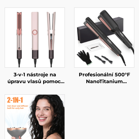
3-v-1 nástroje na
Profesionální 500°F
úpravu vlasů pomocí
NanoTitanium
vzduchu – negativně
plechovka MCH
ionizovaný vzduchový
infračervený salonový
rovnání, jednokrokový
holiček LCD přenosný
rovnání a sušení vlasů
elektrický soukromá
s výkonem 1500 W
značka 500°F salon