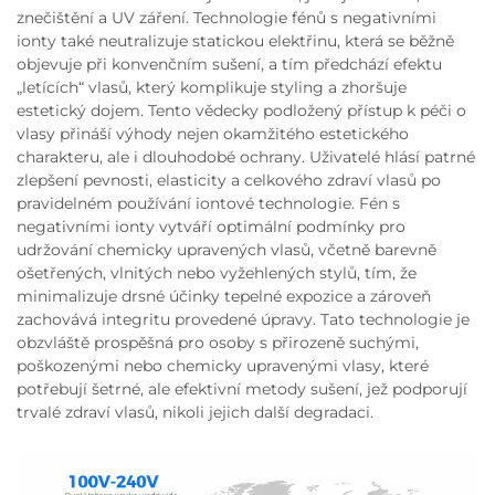
znečištění a UV záření. Technologie fénů s negativními
ionty také neutralizuje statickou elektřinu, která se běžně
objevuje při konvenčním sušení, a tím předchází efektu
„letících“ vlasů, který komplikuje styling a zhoršuje
estetický dojem. Tento vědecky podložený přístup k péči o
vlasy přináší výhody nejen okamžitého estetického
charakteru, ale i dlouhodobé ochrany. Uživatelé hlásí patrné
zlepšení pevnosti, elasticity a celkového zdraví vlasů po
pravidelném používání iontové technologie. Fén s
negativními ionty vytváří optimální podmínky pro
udržování chemicky upravených vlasů, včetně barevně
ošetřených, vlnitých nebo vyžehlených stylů, tím, že
minimalizuje drsné účinky tepelné expozice a zároveň
zachovává integritu provedené úpravy. Tato technologie je
obzvláště prospěšná pro osoby s přirozeně suchými,
poškozenými nebo chemicky upravenými vlasy, které
potřebují šetrné, ale efektivní metody sušení, jež podporují
trvalé zdraví vlasů, nikoli jejich další degradaci.