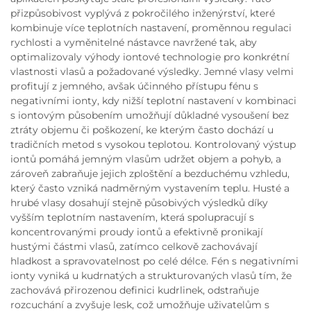
přizpůsobivost vyplývá z pokročilého inženýrství, které
kombinuje více teplotních nastavení, proměnnou regulaci
rychlosti a vyměnitelné nástavce navržené tak, aby
optimalizovaly výhody iontové technologie pro konkrétní
vlastnosti vlasů a požadované výsledky. Jemné vlasy velmi
profitují z jemného, avšak účinného přístupu fénu s
negativními ionty, kdy nižší teplotní nastavení v kombinaci
s iontovým působením umožňují důkladné vysoušení bez
ztráty objemu či poškození, ke kterým často dochází u
tradičních metod s vysokou teplotou. Kontrolovaný výstup
iontů pomáhá jemným vlasům udržet objem a pohyb, a
zároveň zabraňuje jejich zploštění a bezduchému vzhledu,
který často vzniká nadměrným vystavením teplu. Husté a
hrubé vlasy dosahují stejně působivých výsledků díky
vyšším teplotním nastavením, která spolupracují s
koncentrovanými proudy iontů a efektivně pronikají
hustými částmi vlasů, zatímco celkově zachovávají
hladkost a spravovatelnost po celé délce. Fén s negativními
ionty vyniká u kudrnatých a strukturovaných vlasů tím, že
zachovává přirozenou definici kudrlinek, odstraňuje
rozcuchání a zvyšuje lesk, což umožňuje uživatelům s