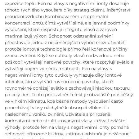
expozice teplu. Fén na vlasy s negativními ionty dosahuje
tohoto rychlého vysoušení díky strategickému inženýrství
proudění vzduchu kombinovanému s optimální
koncentrací iontů, čímž vytváří silné, ale jemné podmínky
vysoušení, které respektují integritu vlasů a zároveň
maximalizují výkon. Schopnost odstranění zvlnění
představuje jednu z nejceněnějších výhod mezi uživateli,
protože iontová technologie přímo řeší kořenové příčiny
vzniku zvlnění. Když se cutikuly vlasů nadzvednou nebo
poškodí, vytvářejí nerovné povrchy, které rozptylují světlo a
vytvářejí dojem zvlnění a matnosti. Fén na vlasy s
negativními ionty tyto cutikuly vyhlazuje díky iontové
interakci, čímž vytváří rovnoměrné povrchy, které
rovnoměrně odrážejí světlo a zachovávají hladkou texturu
po celý den. Tento protizvlnění efekt je obzvláště prospěšný
ve vlhkém klimatu, kde běžné metody vysoušení často
ponechávají vlasy náchylné k absorpci vlhkosti a
následnému vzniku zvlnění. Uživatelé s přirozeně
kudrnatými nebo strukturovanými vlasy zažívají zvláštní
výhody, protože fén na vlasy s negativními ionty pomáhá
definovat přirozené kudrny, zatímco odstraňuje nežádoucí