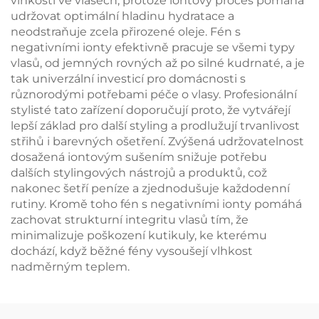
vlhkosti ve vlasech, protože iontový proces pomáhá
udržovat optimální hladinu hydratace a
neodstraňuje zcela přirozené oleje. Fén s
negativními ionty efektivně pracuje se všemi typy
vlasů, od jemných rovných až po silné kudrnaté, a je
tak univerzální investicí pro domácnosti s
různorodými potřebami péče o vlasy. Profesionální
stylisté tato zařízení doporučují proto, že vytvářejí
lepší základ pro další styling a prodlužují trvanlivost
střihů i barevných ošetření. Zvýšená udržovatelnost
dosažená iontovým sušením snižuje potřebu
dalších stylingových nástrojů a produktů, což
nakonec šetří peníze a zjednodušuje každodenní
rutiny. Kromě toho fén s negativními ionty pomáhá
zachovat strukturní integritu vlasů tím, že
minimalizuje poškození kutikuly, ke kterému
dochází, když běžné fény vysoušejí vlhkost
nadměrným teplem.