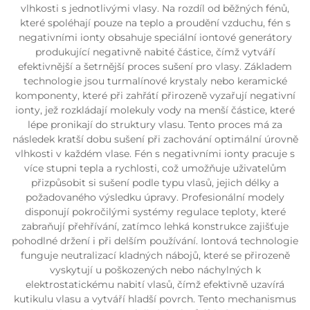
vlhkosti s jednotlivými vlasy. Na rozdíl od běžných fénů,
které spoléhají pouze na teplo a proudění vzduchu, fén s
negativními ionty obsahuje speciální iontové generátory
produkující negativně nabité částice, čímž vytváří
efektivnější a šetrnější proces sušení pro vlasy. Základem
technologie jsou turmalínové krystaly nebo keramické
komponenty, které při zahřátí přirozeně vyzařují negativní
ionty, jež rozkládají molekuly vody na menší částice, které
lépe pronikají do struktury vlasu. Tento proces má za
následek kratší dobu sušení při zachování optimální úrovně
vlhkosti v každém vlase. Fén s negativními ionty pracuje s
více stupni tepla a rychlosti, což umožňuje uživatelům
přizpůsobit si sušení podle typu vlasů, jejich délky a
požadovaného výsledku úpravy. Profesionální modely
disponují pokročilými systémy regulace teploty, které
zabraňují přehřívání, zatímco lehká konstrukce zajišťuje
pohodlné držení i při delším používání. Iontová technologie
funguje neutralizací kladných nábojů, které se přirozeně
vyskytují u poškozených nebo náchylných k
elektrostatickému nabití vlasů, čímž efektivně uzavírá
kutikulu vlasu a vytváří hladší povrch. Tento mechanismus