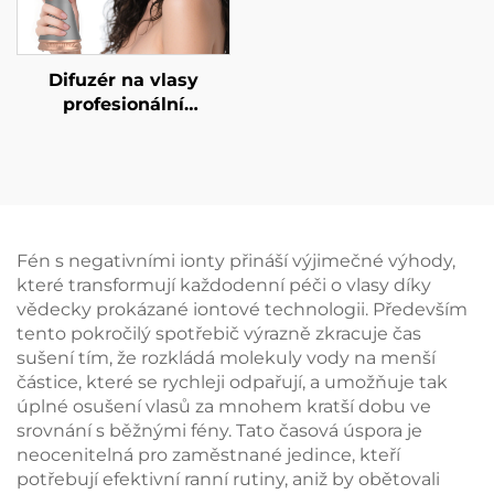
Difuzér na vlasy
profesionální
stylingový curling
difuzér univerzální
kadeřnický foukač
salonní nástroj pro
kudrny
Fén s negativními ionty přináší výjimečné výhody,
které transformují každodenní péči o vlasy díky
vědecky prokázané iontové technologii. Především
tento pokročilý spotřebič výrazně zkracuje čas
sušení tím, že rozkládá molekuly vody na menší
částice, které se rychleji odpařují, a umožňuje tak
úplné osušení vlasů za mnohem kratší dobu ve
srovnání s běžnými fény. Tato časová úspora je
neocenitelná pro zaměstnané jedince, kteří
potřebují efektivní ranní rutiny, aniž by obětovali