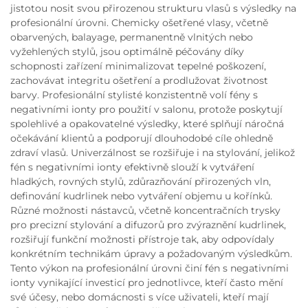
jistotou nosit svou přirozenou strukturu vlasů s výsledky na
profesionální úrovni. Chemicky ošetřené vlasy, včetně
obarvených, balayage, permanentně vlnitých nebo
vyžehlených stylů, jsou optimálně péčovány díky
schopnosti zařízení minimalizovat tepelné poškození,
zachovávat integritu ošetření a prodlužovat životnost
barvy. Profesionální stylisté konzistentně volí fény s
negativními ionty pro použití v salonu, protože poskytují
spolehlivé a opakovatelné výsledky, které splňují náročná
očekávání klientů a podporují dlouhodobé cíle ohledně
zdraví vlasů. Univerzálnost se rozšiřuje i na stylování, jelikož
fén s negativními ionty efektivně slouží k vytváření
hladkých, rovných stylů, zdůrazňování přirozených vln,
definování kudrlinek nebo vytváření objemu u kořínků.
Různé možnosti nástavců, včetně koncentračních trysky
pro precizní stylování a difuzorů pro zvýraznění kudrlinek,
rozšiřují funkční možnosti přístroje tak, aby odpovídaly
konkrétním technikám úpravy a požadovaným výsledkům.
Tento výkon na profesionální úrovni činí fén s negativními
ionty vynikající investicí pro jednotlivce, kteří často mění
své účesy, nebo domácnosti s více uživateli, kteří mají