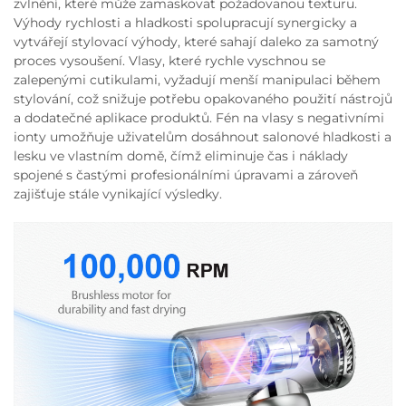
zvlnění, které může zamaskovat požadovanou texturu.
Výhody rychlosti a hladkosti spolupracují synergicky a
vytvářejí stylovací výhody, které sahají daleko za samotný
proces vysoušení. Vlasy, které rychle vyschnou se
zalepenými cutikulami, vyžadují menší manipulaci během
stylování, což snižuje potřebu opakovaného použití nástrojů
a dodatečné aplikace produktů. Fén na vlasy s negativními
ionty umožňuje uživatelům dosáhnout salonové hladkosti a
lesku ve vlastním domě, čímž eliminuje čas i náklady
spojené s častými profesionálními úpravami a zároveň
zajišťuje stále vynikající výsledky.