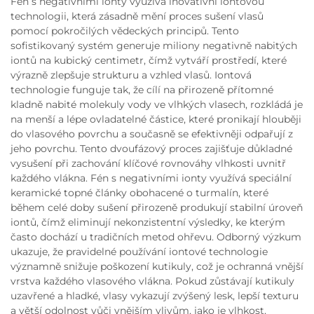
Fén s negativními ionty využívá inovativní iontovou
technologii, která zásadně mění proces sušení vlasů
pomocí pokročilých vědeckých principů. Tento
sofistikovaný systém generuje miliony negativně nabitých
iontů na kubický centimetr, čímž vytváří prostředí, které
výrazně zlepšuje strukturu a vzhled vlasů. Iontová
technologie funguje tak, že cílí na přirozeně přítomné
kladně nabité molekuly vody ve vlhkých vlasech, rozkládá je
na menší a lépe ovladatelné částice, které pronikají hlouběji
do vlasového povrchu a současně se efektivněji odpařují z
jeho povrchu. Tento dvoufázový proces zajišťuje důkladné
vysušení při zachování klíčové rovnováhy vlhkosti uvnitř
každého vlákna. Fén s negativními ionty využívá speciální
keramické topné články obohacené o turmalín, které
během celé doby sušení přirozeně produkují stabilní úroveň
iontů, čímž eliminují nekonzistentní výsledky, ke kterým
často dochází u tradičních metod ohřevu. Odborný výzkum
ukazuje, že pravidelné používání iontové technologie
významně snižuje poškození kutikuly, což je ochranná vnější
vrstva každého vlasového vlákna. Pokud zůstávají kutikuly
uzavřené a hladké, vlasy vykazují zvýšený lesk, lepší texturu
a větší odolnost vůči vnějším vlivům, jako je vlhkost,