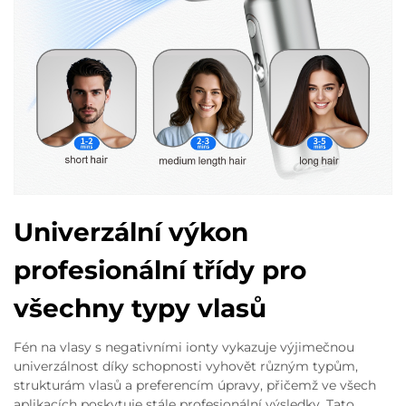
Univerzální výkon
profesionální třídy pro
všechny typy vlasů
Fén na vlasy s negativními ionty vykazuje výjimečnou
univerzálnost díky schopnosti vyhovět různým typům,
strukturám vlasů a preferencím úpravy, přičemž ve všech
aplikacích poskytuje stále profesionální výsledky. Tato