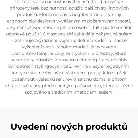
snižuje tvorbu neposlušných vlasů (frizz) a zvyšuje
přirozený lesk bez nutnosti použití dalších stylingových
produktů. Moderní fény s negativními ionty mají
ergonomický design s vyváženým rozložením hmotnosti,
díky čemuž jsou vhodné jak pro osobní, tak i profesionální
salonové použití. Oblast použití sahá dále než pouhé sušení
– zahrnuje zvýraznění objemu, definici kadeří a hladké
vyžehlení vlasů. Mnoho modelů je vybaveno
demontovatelnými úzkými tryskami a difuzory, které
synergicky působí s iontovou technologií, aby dosáhly
konkrétních stylingových cílů. Fén na vlasy s negativními
ionty se stal nezbytným nástrojem pro ty, kdo si přejí
dosáhnout výsledků na úrovni salonu doma, a přitom
chránit své vlasy před tepelným poškozením, které je běžně
spojováno s tradičními metodami sušení.
Uvedení nových produktů